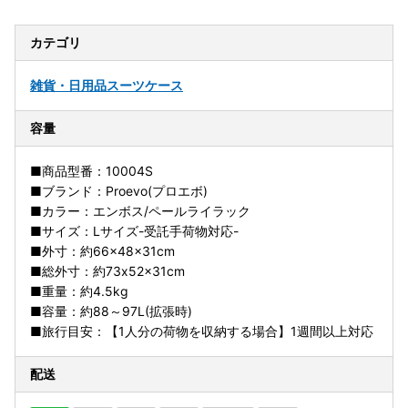
カテゴリ
雑貨・日用品
スーツケース
容量
■商品型番：10004S
■ブランド：Proevo(プロエボ)
■カラー：エンボス/ペールライラック
■サイズ：Lサイズ-受託手荷物対応-
■外寸：約66×48×31cm
■総外寸：約73x52x31cm
■重量：約4.5kg
■容量：約88～97L(拡張時)
■旅行目安：【1人分の荷物を収納する場合】1週間以上対応
配送