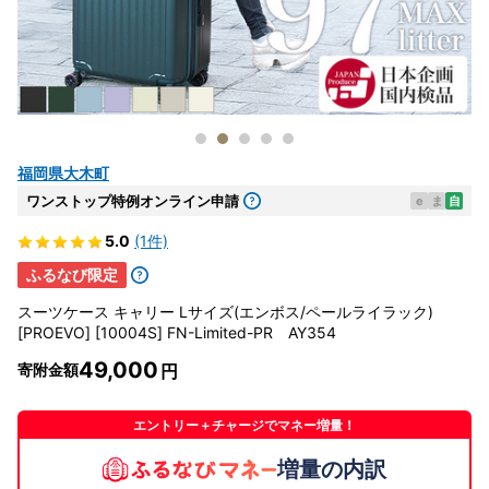
福岡県大木町
ワンストップ特例オンライン申請
e
ま
自
5.0
(1件)
ふるなび限定
スーツケース キャリー Lサイズ(エンボス/ペールライラック)
[PROEVO] [10004S] FN-Limited-PR AY354
49,000
寄附金額
エントリー＋チャージでマネー増量！
増量の内訳