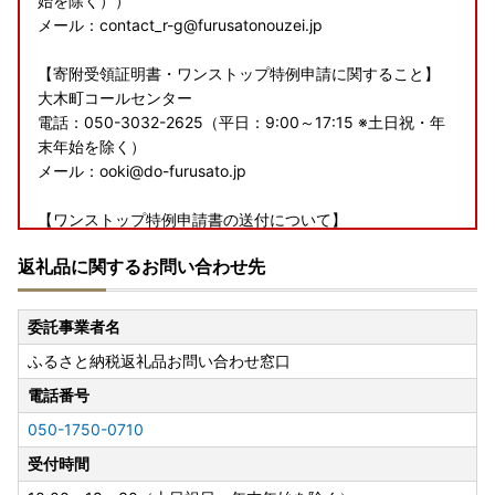
始を除く））
メール：contact_r-g@furusatonouzei.jp
【寄附受領証明書・ワンストップ特例申請に関すること】
大木町コールセンター
電話：050-3032-2625（平日：9:00～17:15 ※土日祝・年
末年始を除く）
メール：ooki@do-furusato.jp
【ワンストップ特例申請書の送付について】
2026年4月1日以降にご入金の寄附者様へはワンストップ特
返礼品に関するお問い合わせ先
例申請書の送付を希望した場合でも、送付いたしません。
申請書が必要な方は、
大木町ホームページ
よりダウンロード
及び印刷の上、記入してご送付下さい。
委託事業者名
必要な添付書類、送付先についても
大木町ホームページ
でご
ふるさと納税返礼品お問い合わせ窓口
案内しております。
電話番号
■返礼品について
050-1750-0710
入金確認後の寄附者様都合の申込みのキャンセル、返礼品の
変更・返品はお受けできかねます。
受付時間
また、寄附者様都合でお受け取りができなかった際の再配送