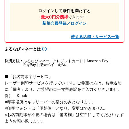
ログインして
条件を満たすと
最大0円分獲得
できます！
新規会員登録／ログイン
使える店舗・サービス一覧
ふるなびマネーとは
決済方法：
ふるなびマネー
クレジットカード
Amazon Pay
PayPay
楽天ペイ
d払い
■「お名前印字サービス」
レーザー刻印サービスを行っています。ご希望の方は、お申込前
に「備考」より、ご希望のローマ字表記をご入力くださいませ。
例） K.ooki
※印字場所はキャリーバーの部分のみとなります。
※印字フォントは「明朝体」となり、変更はできません。
※お名前刻印が不要の場合は「備考欄」は空白にしてくださいます
ようお願い致します。