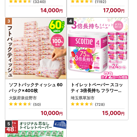
(3240)
(1192)
【1256759】
14,000
17,000
ソフトパックティッシュ 60
トイレットペーパー スコッ
パック×400枚
ティ 3倍長持ち フラワーパ
ック 4ロール×6P
大阪府泉佐野市
埼玉県草加市
(50)
(728)
10,000
15,000