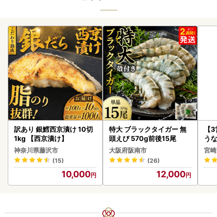
訳あり 銀鱈西京漬け 10切
特大 ブラックタイガー 無
【
1kg 【西京漬け】
頭えび 570g前後15尾
うな
以上
神奈川県藤沢市
大阪府阪南市
宮崎
(15)
(26)
10,000
12,000