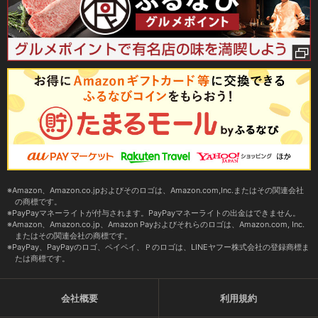
Amazon、Amazon.co.jpおよびそのロゴは、Amazon.com,Inc.またはその関連会社
の商標です。
PayPayマネーライトが付与されます。PayPayマネーライトの出金はできません。
Amazon、Amazon.co.jp、Amazon Payおよびそれらのロゴは、Amazon.com, Inc.
またはその関連会社の商標です。
PayPay、PayPayのロゴ、ペイペイ、Ｐのロゴは、LINEヤフー株式会社の登録商標ま
たは商標です。
会社概要
利用規約