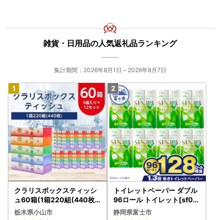
雑貨・日用品の人気返礼品ランキング
集計期間：2026年8月1日～2026年8月7日
クラリスボックスティッシ
トイレットペーパー ダブル
ュ60箱(1箱220組(440枚))
96ロール トイレット[sf00
(5個入り×12セット)【配送
1-012]
栃木県小山市
静岡県富士市
不可地域：離島・沖縄県】