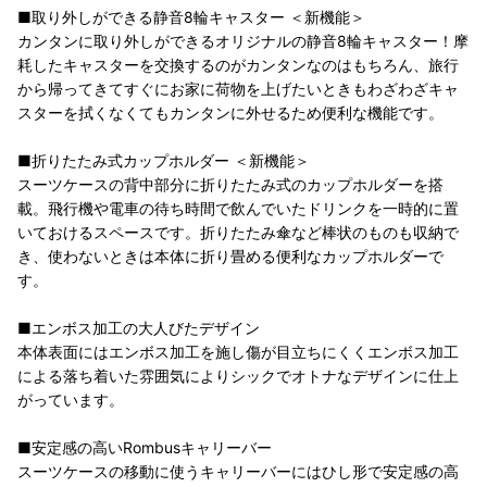
■取り外しができる静音8輪キャスター ＜新機能＞
カンタンに取り外しができるオリジナルの静音8輪キャスター！摩
耗したキャスターを交換するのがカンタンなのはもちろん、旅行
から帰ってきてすぐにお家に荷物を上げたいときもわざわざキャ
スターを拭くなくてもカンタンに外せるため便利な機能です。
■折りたたみ式カップホルダー ＜新機能＞
スーツケースの背中部分に折りたたみ式のカップホルダーを搭
載。飛行機や電車の待ち時間で飲んでいたドリンクを一時的に置
いておけるスペースです。折りたたみ傘など棒状のものも収納で
き、使わないときは本体に折り畳める便利なカップホルダーで
す。
■エンボス加工の大人びたデザイン
本体表面にはエンボス加工を施し傷が目立ちにくくエンボス加工
による落ち着いた雰囲気によりシックでオトナなデザインに仕上
がっています。
■安定感の高いRombusキャリーバー
スーツケースの移動に使うキャリーバーにはひし形で安定感の高