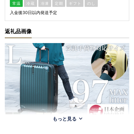
常温
冷蔵
冷凍
定期
ギフト
のし
入金後30日以内発送予定
返礼品画像
もっと見る