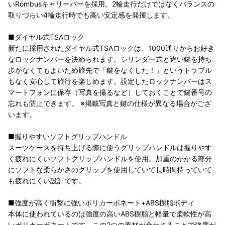
いRombusキャリーバーを採用。2輪走行だけではなくバランスの
取りづらい4輪走行時でも高い安定感を発揮します。
■ダイヤル式TSAロック
新たに採用されたダイヤル式TSAロックは、1000通りからお好き
なロックナンバーを決められます。シリンダー式と違い鍵を持ち
歩かなくてもよいため旅先で「鍵をなくした！」というトラブル
もなく安心して旅行を楽しめます。設定したロックナンバーはス
マートフォンに保存（写真を撮るなど）しておくことで鍵番号の
忘れも防止できます。 ※掲載写真と鍵の仕様が異なる場合がござ
います。
■握りやすいソフトグリップハンドル
スーツケースを持ち上げる際に使うグリップハンドルは握りやす
く疲れにくいソフトグリップハンドルを使用。加重のかかる部分
にソフトな柔らかさのグリップを使用していて長時間持っていて
も疲れにくい設計です。
■強度が高く衝撃に強いポリカーボネート+ABS樹脂ボディ
本体に使われているのは強度の高いABS樹脂と軽量で柔軟性が高
いポリカーボネートです。この2つの素材が合わさることで強度が