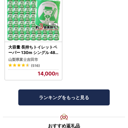
大容量 長持ちトイレットペ
ーパー 130m シングル 48R
芯なし 3倍巻 トイレット
山梨県富士吉田市
(516)
14,000
ランキングをもっと見る
おすすめ返礼品