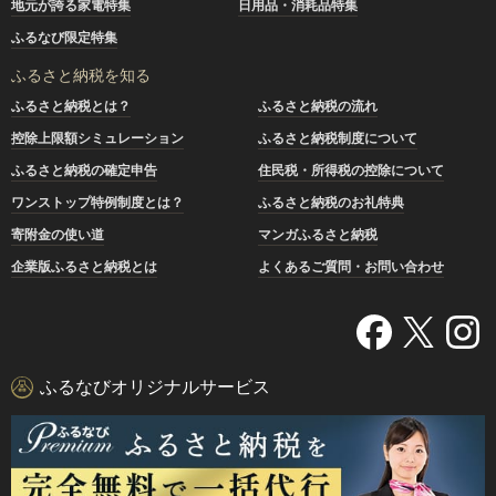
地元が誇る家電特集
日用品・消耗品特集
ふるなび限定特集
ふるさと納税を知る
ふるさと納税とは？
ふるさと納税の流れ
控除上限額シミュレーション
ふるさと納税制度について
ふるさと納税の確定申告
住民税・所得税の控除について
ワンストップ特例制度とは？
ふるさと納税のお礼特典
寄附金の使い道
マンガふるさと納税
企業版ふるさと納税とは
よくあるご質問・お問い合わせ
ふるなびオリジナルサービス