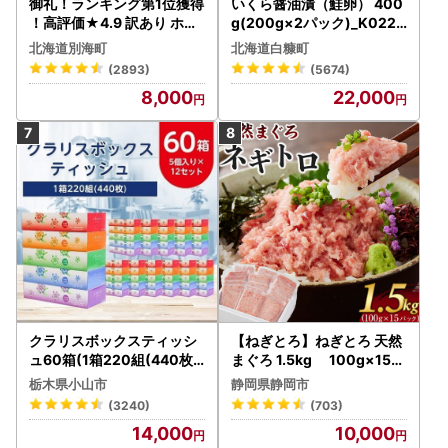
御礼！ランキング第1位獲得
いくら醤油漬（鮭卵） 400
！高評価★4.9 訳あり ホタ
g(200g×2パック)_K022-
テ 400g（ほたて 帆立 貝柱
1676
北海道別海町
北海道白糠町
冷凍 ）
(2893)
(5674)
8,000
22,000
クラリスボックスティッシ
【ねぎとろ】ねぎとろ 天然
ュ60箱(1箱220組(440枚))
まぐろ 1.5kg 100g×15パ
(5個入り×12セット)【配送
ック
栃木県小山市
静岡県静岡市
不可地域：離島・沖縄県】
(3240)
(703)
【1256759】
14,000
10,000