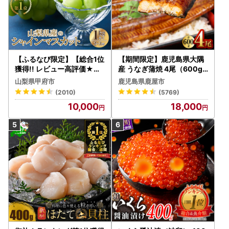
【ふるなび限定】【総合1位
【期間限定】鹿児島県大隅
獲得!! レビュー高評価★】
産 うなぎ蒲焼 4尾（600g
〈2026年度配送分〉山梨
） KN007-004-04-cp18
山梨県甲府市
鹿児島県鹿屋市
県産 シャインマスカット 2
うなぎ 鰻 魚 惣菜 総菜
(2010)
(5769)
～3房（1.0kg以上）シャイ
10,000
18,000
ン フルーツ FN-Limited-S
P