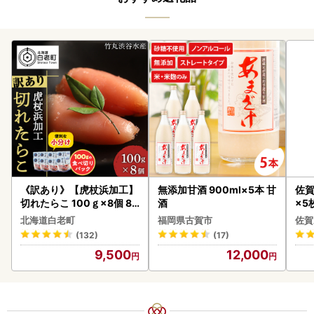
《訳あり》【虎杖浜加工】
無添加甘酒 900ml×5本 甘
佐賀
切れたらこ 100ｇ×8個 80
酒
×5枚
0g AK081
北海道白老町
福岡県古賀市
佐賀
(132)
(17)
9,500
12,000