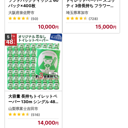
ソフトパックティッシュ 60
トイレットペーパー スコッ
パック×400枚
ティ 3倍長持ち フラワーパ
ック 4ロール×6P
大阪府泉佐野市
埼玉県草加市
(50)
(728)
10,000
15,000
大容量 長持ちトイレットペ
ーパー 130m シングル 48R
芯なし 3倍巻 トイレット
山梨県富士吉田市
(516)
14,000