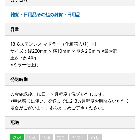
雑貨・日用品
その他の雑貨・日用品
容量
18-8ステンレス マドラー（化粧箱入り）×1
サイズ：縦220mm × 横10ｍｍ × 厚さ2.9ｍｍ ※最大部
重さ：約40g
※ミラー仕上げ
発送時期
入金確認後、10日-1ヶ月程度で発送いたします。
※申込増加に伴い、発送までに2-3ヵ月程度お時間をいただく
場合がございます。あらかじめご了承ください。
配送
常温
冷蔵
冷凍
定期
ギフト
のし