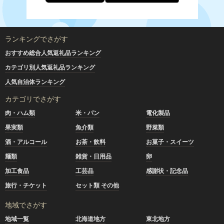
ランキングでさがす
おすすめ総合人気返礼品ランキング
カテゴリ別人気返礼品ランキング
人気自治体ランキング
カテゴリでさがす
肉・ハム類
米・パン
電化製品
果実類
魚介類
野菜類
酒・アルコール
お茶・飲料
お菓子・スイーツ
麺類
雑貨・日用品
卵
加工食品
工芸品
感謝状・記念品
旅行・チケット
セット類 その他
地域でさがす
地域一覧
北海道地方
東北地方