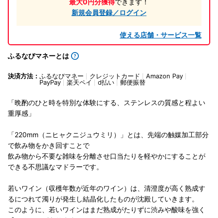
最大0円分獲得
できます！
新規会員登録／ログイン
使える店舗・サービス一覧
ふるなびマネーとは
決済方法：
ふるなびマネー
クレジットカード
Amazon Pay
PayPay
楽天ペイ
d払い
郵便振替
「晩酌のひと時を特別な体験にする、ステンレスの質感と程よい
重厚感」
「220mm（ニヒャクニジュウミリ）」とは、先端の触媒加工部分
で飲み物をかき回すことで
飲み物から不要な雑味を分離させ口当たりを軽やかにすることが
できる不思議なマドラーです。
若いワイン（収穫年数が近年のワイン）は、清澄度が高く熟成す
るにつれて濁りが発生し結晶化したものが沈殿していきます。
このように、若いワインはまだ熟成がたりずに渋みや酸味を強く