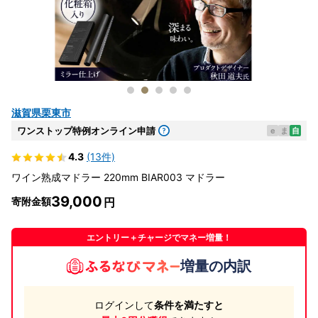
滋賀県栗東市
ワンストップ特例オンライン申請
e
ま
自
4.3
(13件)
ワイン熟成マドラー 220mm BIAR003 マドラー
39,000
寄附金額
エントリー＋チャージでマネー増量！
増量の内訳
ログインして
条件を満たすと