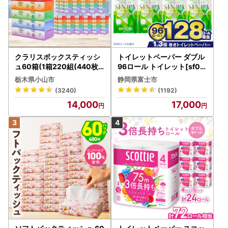
クラリスボックスティッシ
トイレットペーパー ダブル
ュ60箱(1箱220組(440枚))
96ロール トイレット[sf00
(5個入り×12セット)【配送
1-012]
栃木県小山市
静岡県富士市
不可地域：離島・沖縄県】
(3240)
(1192)
【1256759】
14,000
17,000