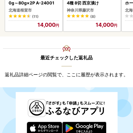
0g～80g×2P A-24001
4種 8切 西京漬け
ホ
( 
北海道根室市
神奈川県藤沢市
北海
クラ
(11)
(8)
贈答
14,000
14,000
御中
い 
ル 
02
最近チェックした返礼品
返礼品詳細ページの閲覧で、ここに履歴が表示されます。