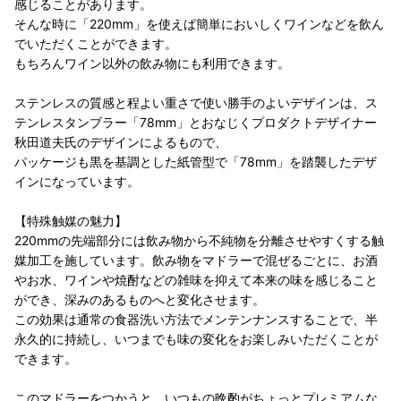
感じることがあります。
そんな時に「220mm」を使えば簡単においしくワインなどを飲ん
でいただくことができます。
もちろんワイン以外の飲み物にも利用できます。
ステンレスの質感と程よい重さで使い勝手のよいデザインは、ス
テンレスタンブラー「78mm」とおなじくプロダクトデザイナー
秋田道夫氏のデザインによるもので、
パッケージも黒を基調とした紙管型で「78mm」を踏襲したデザ
インになっています。
【特殊触媒の魅力】
220mmの先端部分には飲み物から不純物を分離させやすくする触
媒加工を施しています。飲み物をマドラーで混ぜるごとに、お酒
やお水、ワインや焼酎などの雑味を抑えて本来の味を感じること
ができ、深みのあるものへと変化させます。
この効果は通常の食器洗い方法でメンテンナンスすることで、半
永久的に持続し、いつまでも味の変化をお楽しみいただくことが
できます。
このマドラーをつかうと、いつもの晩酌がちょっとプレミアムな