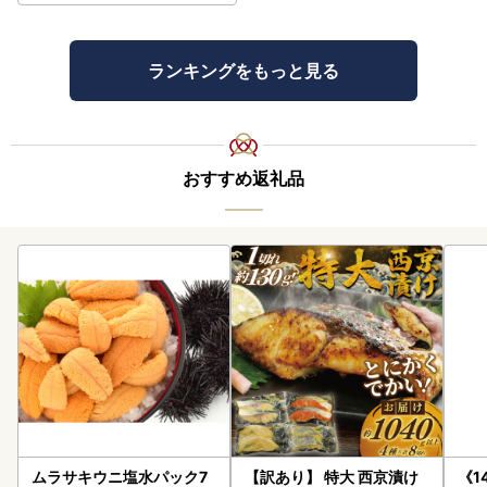
ランキングをもっと見る
おすすめ返礼品
ムラサキウニ塩水パック7
【訳あり】 特大 西京漬け
《1