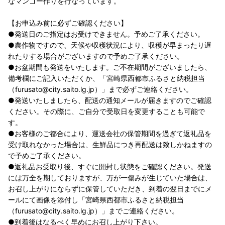
なマンゴー作りを行なっています。
【お申込み前に必ずご確認ください】
●発送日のご指定はお受けできません。予めご了承ください。
●農作物ですので、天候や収穫状況により、収穫が早まったり遅
れたりする場合がございますので予めご了承ください。
●お盆期間も発送をいたします。ご不在期間がございましたら、
備考欄にご記入いただくか、「宮崎県西都市ふるさと納税担当
（furusato@city.saito.lg.jp）」まで必ずご連絡ください。
●発送いたしましたら、配送の通知メールが届きますのでご確認
ください。その際に、ご自分で受取日を変更することも可能で
す。
●お客様のご都合により、運送会社の保管期間を過ぎて返礼品を
受け取れなかった場合は、生鮮品につき再配送は致しかねますの
で予めご了承ください。
●返礼品お受取り後、すぐに開封し状態をご確認ください。発送
には万全を期しておりますが、万が一傷みが生じていた場合は、
お召し上がりにならずに保管していただき、到着の翌日までにメ
ールにて画像を添付し「宮崎県西都市ふるさと納税担当
（furusato@city.saito.lg.jp）」までご連絡ください。
●到着後はなるべく早めにお召し上がり下さい。