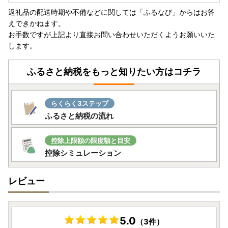
送となっております。
返礼品の配送時期や不備などに関しては「ふるなび」からはお答
「自治体マイページ」よりオンライン申請をお願いいたしま
えできかねます。
す。
お手数ですが上記より直接お問い合わせいただくようお願いいた
書面での申請をご希望の場合は、寄付履歴よりダウンロード
します。
いただくか寄附金受領証に記載の二次元コードから発行依頼
をお願いいたします。
ふるさと納税をもっと知りたい方はコチラ
※年末年始の発行依頼については、郵便物の遅延等により発
送からお手元に届くまでお時間がかかる場合がございます。
らくらく3ステップ
○提出期日
ふるさと納税の流れ
寄附した翌年の1月10日必着
○ワンストップ特例申請関係書類郵送先
控除上限額の限度額と目安
〒881-8790
控除シミュレーション
宮崎県西都市聖陵町2丁目1番地
西都市役所 行
レビュー
（課名 総合政策課 ふるさと納税担当）
【注意】ワンストップ特例申請書を提出後、寄附した年の翌
年1月1日までに名前や住所等（電話番号を除く）の変更があ
5.0
（3件）