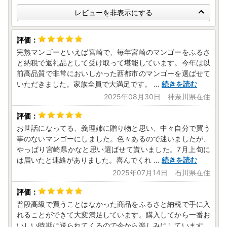
った場合は、1月10日必着で
「申請事項変更届出書」
をご提
出ください。
レビューを非表示にする
「自治体マイページ」よりオンラインでの手続きも可能で
す。
なお、「申請事項変更出書」はワンストップ特例申請におい
完熟マンゴーといえば宮崎で、毎年宮崎のマンゴーをふるさ
てのみ適用されます。「返礼品送付先」の変更はされません
と納税で返礼品として受け取って堪能しています。今年は以
ので、ご注意ください。
前高品質で非常においしかった西都市のマンゴーを選ばせて
いただきました。家族全員で大満足です。
...
続きを読む
2025年08月30日 神奈川県在住
●自治体マイページをご活用ください
「自治体マイページ」では『オンラインワンストップ特例申
請』『配送状況の確認』など以下の機能をご利用いただけま
お世話になってる、義理姉に贈り物と思い、中々自分で買う
すので、是非、ご活用ください。
事のないマンゴーにしました。色々あるので迷いましたが、
「自治体マイページ」で出来ること
やっぱり宮崎県かなと思い選ばせて貰いました。7月上旬に
・寄附状況などの確認
は届いたと連絡がありました。喜んでくれ
...
続きを読む
・お礼の品配送状況の確認
2025年07月14日 石川県在住
・寄附金証明書XMLデータのダウンロード
・各種情報の変更
・オンラインワンストップ特例申請
普段高級で買うことはなかった商品をふるさと納税で手に入
・ワンストップ控除先住所の変更 など
れることができて大変満足しています。購入してから一番お
※寄付した翌日に寄付情報が反映されます。
いしい時期に送られてくるので今から楽しみにしています。