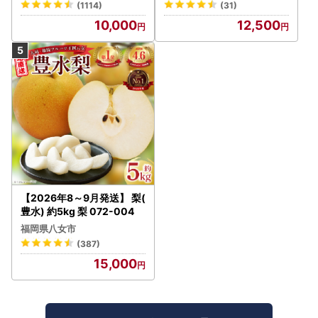
(1114)
(31)
シャインマスカット1.2kg A
合わせについては翌営業日の対応となります。
10,000
12,500
LPAA003 | 人気 山梨産 高
評価 ランキング おすすめ |
【2026年8～9月発送】 梨(
豊水) 約5kg 梨 072-004
福岡県八女市
(387)
15,000