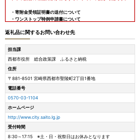
・寄附金受領証明書の送付について
・ワンストップ特例申請書について
・自治体マイページをご活用ください
返礼品に関するお問い合わせ先
・返礼品の発送について
・返礼品に問題があった場合について
担当課
●【寄附金受領証明書の送付について】
西都市役所 総合政策課 ふるさと納税
ご入金確認後、寄付申込みフォームの「申込者情報」のご住
所へ通常２週間程度で発送いたします。
住所
※確定申告に必要な書類となりますので大切に保管してくだ
〒881-8501
宮崎県西都市聖陵町2丁目1番地
さい。
※お礼の品と寄附金受領証明書等の書類は別々の送付となり
電話番号
ます。
0570-03-1104
※お申し込みが集中する年末年始につきましてはお時間をい
ホームページ
ただくことがあります。
http://www.city.saito.lg.jp
受付時間
●【ワンストップ特例申請書について】
令和8年8月発行より寄附金受領証（圧着はがき）のみの発
8:30～17:15 ※土・日・祝祭日はお休みとなります