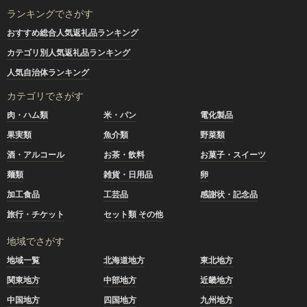
ランキングでさがす
おすすめ総合人気返礼品ランキング
カテゴリ別人気返礼品ランキング
人気自治体ランキング
カテゴリでさがす
肉・ハム類
米・パン
電化製品
果実類
魚介類
野菜類
酒・アルコール
お茶・飲料
お菓子・スイーツ
麺類
雑貨・日用品
卵
加工食品
工芸品
感謝状・記念品
旅行・チケット
セット類 その他
地域でさがす
地域一覧
北海道地方
東北地方
関東地方
中部地方
近畿地方
中国地方
四国地方
九州地方