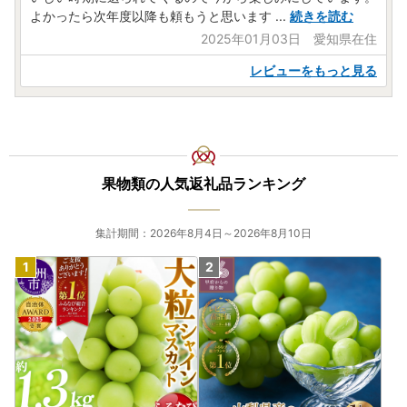
自治体マイページ
※外部サイトへ移管します
よかったら次年度以降も頼もうと思います
...
続きを読む
2025年01月03日 愛知県在住
レビューをもっと見る
●【返礼品の発送について】
各お礼品詳細ページの配送情報は目安となっております。人
気のお品やお申し込みが集中する年末年始につきましてはお
時間をいただくことがあります。
不在日やお届け先住所変更のご連絡が無かった際など、受取
人様のご都合で運送会社保管期限を過ぎ、お受取りいただけ
果物類の人気返礼品ランキング
なかった場合、再発送はいたしかねます。予めご了承くださ
い。
長期不在やお届け先変更については下記お問い合わせ先まで
集計期間：2026年8月4日～2026年8月10日
早めのご連絡をお願いいたします。
返礼品の発送予定について、事前に電話・メール等による連
絡はいたしかねますので、予めご了承ください。
※発送時には、ご登録のメールアドレスへ通知を行っており
ます。(配信専用アドレス「miyazaki-saito-city@do-furusat
o.com」から通知されます)
離島など一部地域について、配送事業者による配送ができな
い場合、他の配送可能な返礼品への変更、又は配送可能な地