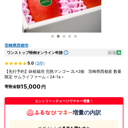
宮崎県西都市
ワンストップ特例オンライン申請
e
ま
自
5.0
(3件)
【先行予約】鉢植栽培 完熟マンゴー 2L×2個 宮崎県西都産 数量
限定 サムライファーム＜24-1a＞
15,000
寄附金額
エントリー＋チャージでマネー増量！
増量の内訳