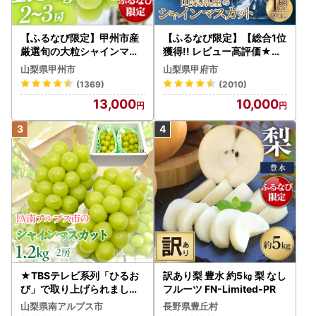
域への変更をお願いすることがございます。
【ふるなび限定】甲州市産
【ふるなび限定】【総合1位
厳選旬の大粒シャインマス
●【返礼品に問題があった場合について】
獲得!! レビュー高評価★】
カット 約1.3kg 2～3房【2
〈2026年度配送分〉山梨
返礼品お受取り後、すぐに開封し状態をご確認ください。
山梨県甲州市
山梨県甲府市
026年発送】（MG）B12-
県産 シャインマスカット 2
梱包破損の状態で届いた場合は、配送業者までご連絡くださ
(1369)
(2010)
472 FN-Limited-VO シャ
～3房（1.0kg以上）シャイ
い。
13,000
10,000
インマスカット フルーツ
ン フルーツ FN-Limited-S
その他、返礼品が破損・傷みが生じていた等、問題が生じて
P
いた場合は破棄なさらずに保管していただき、早めに下記お
問い合わせ先までご連絡ください。
発送からお日にちを経過してのご連絡は対応いたしかねる場
合がございます。予めご了承ください。
【お問い合わせ】
西都市総合政策課 ふるさと納税専用
TEL：0570-031-104
FAX：0983-43-3654
★TBSテレビ系列「ひるお
訳あり梨 豊水 約5㎏ 梨 なし
mail：furusato@city.saito.lg.jp
び」で取り上げられました
フルーツ FN-Limited-PR
対応時間：8:30～17:15
！★＜2026年発送先行予
山梨県南アルプス市
長野県豊丘村
※土・日・祝祭日はお休みとなります。時間外のメール問い
約＞絶品！南アルプス市産