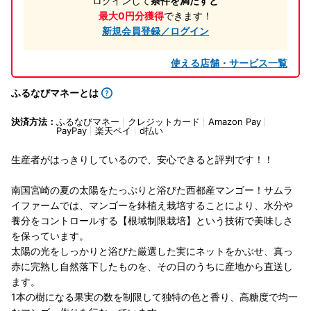
ログインして
条件を満たすと
最大0円分獲得
できます！
新規会員登録／ログイン
使える店舗・サービス一覧
ふるなびマネーとは
決済方法：
ふるなびマネー
クレジットカード
Amazon Pay
PayPay
楽天ペイ
d払い
生産者がはっきりしているので、安心できると評判です！！
南国宮崎の夏の太陽をたっぷりと浴びた西都産マンゴー！サムラ
イファームでは、マンゴーを鉢植え栽培することにより、水分や
養分をコントロールする【根域制限栽培】という技術で美味しさ
を保っています。
太陽の光をしっかりと浴びた厳選した実にネットをかぶせ、真っ
赤に完熟し自然落下したものを、その日のうちに産地から直送し
ます。
1本の樹になる果実の数を制限して独特の色と香り、高糖度で均一