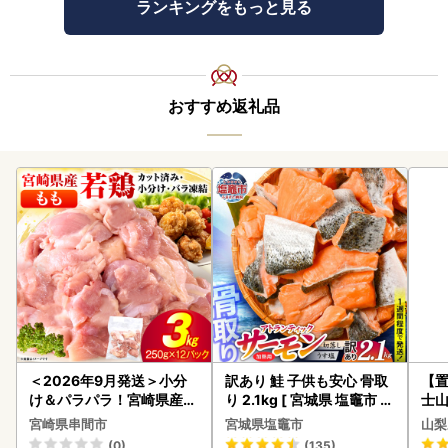
ランキングをもっと見る
おすすめ返礼品
＜2026年9月発送＞小分
訳あり 鮭 子供も安心 骨取
【置
け＆パラパラ！宮崎県産鶏
り 2.1kg [ 宮城県 塩竈市 ]
士山
ももカット合計3kg_K043
鮭
180
宮崎県串間市
宮城県塩竈市
山梨
-009-2609
(0)
(135)