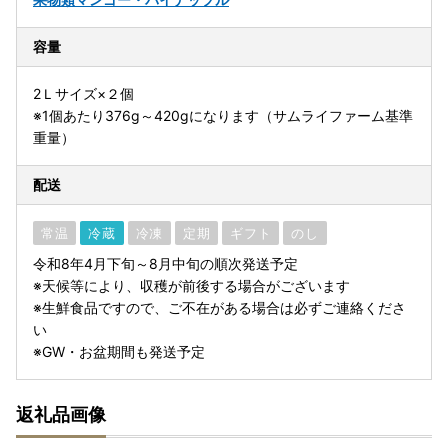
容量
2Ｌサイズ×２個
※1個あたり376g～420gになります（サムライファーム基準
重量）
配送
常温
冷蔵
冷凍
定期
ギフト
のし
令和8年4月下旬～8月中旬の順次発送予定
※天候等により、収穫が前後する場合がございます
※生鮮食品ですので、ご不在がある場合は必ずご連絡くださ
い
※GW・お盆期間も発送予定
返礼品画像