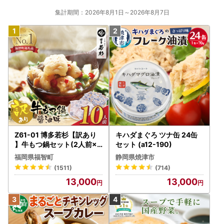
集計期間：2026年8月1日～2026年8月7日
Z61-01 博多若杉【訳あり
キハダまぐろ ツナ缶 24缶
】牛もつ鍋セット(2人前×5
セット (a12-190)
) 10人前 もつ鍋
福岡県福智町
静岡県焼津市
(1511)
(714)
13,000
13,000