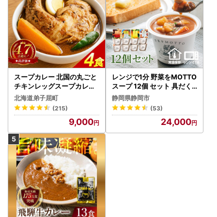
スープカレー 北国の丸ごと
レンジで1分 野菜をMOTTO
チキンレッグスープカレー
スープ 12個 セット 具だく
4個 3739
さんスープ 朝食 惣菜 国産
北海道弟子屈町
静岡県静岡市
野菜 常温保存
(215)
(53)
9,000
24,000