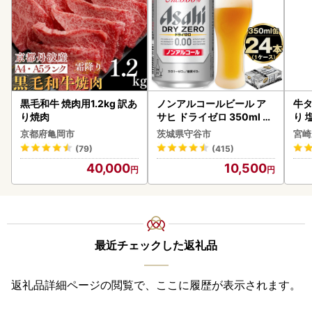
黒毛和牛 焼肉用1.2kg 訳あ
ノンアルコールビール ア
牛タ
り焼肉
サヒ ドライゼロ 350ml 24
り 塩
本 ノンアル ビール asashi
京都府亀岡市
茨城県守谷市
宮崎
守谷市
(79)
(415)
40,000
10,500
最近チェックした返礼品
返礼品詳細ページの閲覧で、ここに履歴が表示されます。