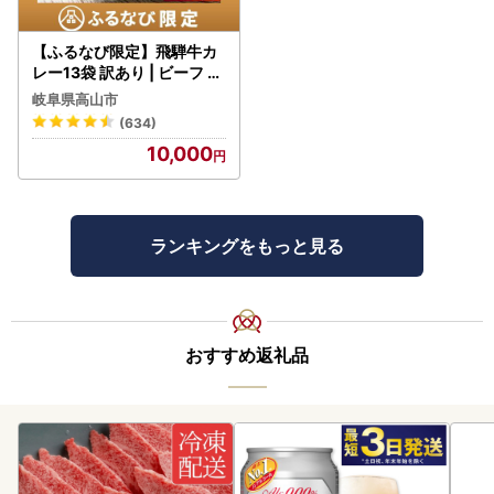
【ふるなび限定】飛騨牛カ
レー13袋 訳あり | ビーフ レ
トルト 訳あり DC006-CP
岐阜県高山市
01 FN-Limited-VO
(634)
10,000
ランキングをもっと見る
おすすめ返礼品