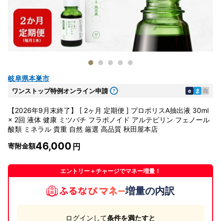
岐阜県本巣市
ワンストップ特例オンライン申請
e
ま
自
【2026年9月末終了】 [ 2ヶ月 定期便 ] プロポリスA抽出液 30ml
× 2回 液体 健康 ミツバチ フラボノイド アルテピリン フェノール
酸類 ミネラル 貴重 自然 厳選 高品質 秋田屋本店
46,000
寄附金額
エントリー＋チャージでマネー増量！
増量の内訳
ログインして
条件を満たすと