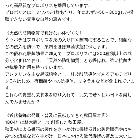
った高品質なプロポリスを採用しています。
プロポリスは、ミツバチ1群あたり、年にわずか50～300gしか採
取できない貴重な自然の恵みです。
《天然の防衛物質で負けない体づくり》
ミツバチはプロポリスを巣の入り口や隙間に塗ることで、細菌な
どの侵入を防いで、巣内をほぼ無菌状態に保ちます。
この優れた殺菌効果に加えて、プロポリスには300種類以上の成
分が含まれており、「天然の防衛物質」とも呼ばれ、強い抗菌力
や抗酸化作用を持っています。
アレクリンを主な起源植物とし、桂皮酸誘導体であるアルテピリ
ンCをはじめ、有機酸やその誘導体、ミネラルなどが含まれていま
す。
これらの貴重な栄養素を取り入れて、元気で若々しい日々を楽し
んでみませんか？
《近代養蜂の発展・普及に貢献してきた秋田屋本店》
1804年に材木商として創業した秋田屋。
秋田杉による巣箱の製作をきっかけに養蜂器具の製造販売やはち
みつの流通などを手がけ、日本における近代養蜂の普及に大いに