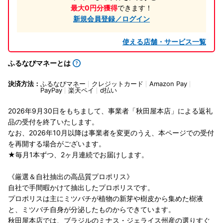
最大0円分獲得
できます！
新規会員登録／ログイン
使える店舗・サービス一覧
ふるなびマネーとは
決済方法：
ふるなびマネー
クレジットカード
Amazon Pay
PayPay
楽天ペイ
d払い
2026年9月30日をもちまして、事業者「秋田屋本店」による返礼
品の受付を終了いたします。
なお、2026年10月以降は事業者を変更のうえ、本ページでの受付
を再開する場合がございます。
★毎月1本ずつ、2ヶ月連続でお届けします。
《厳選＆自社抽出の高品質プロポリス》
自社で手間暇かけて抽出したプロポリスです。
プロポリスは主にミツバチが植物の新芽や樹皮から集めた樹液
と、ミツバチ自身が分泌したものからできています。
秋田屋本店では、ブラジルのミナス・ジェライス州産の選りすぐ