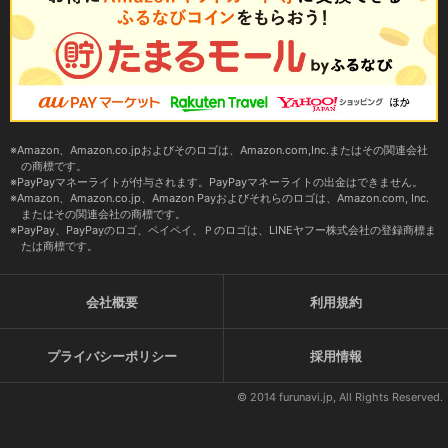
Amazon、Amazon.co.jpおよびそのロゴは、Amazon.com,Inc.またはその関連会社
の商標です。
PayPayマネーライトが付与されます。PayPayマネーライトの出金はできません。
Amazon、Amazon.co.jp、Amazon Payおよびそれらのロゴは、Amazon.com, Inc.
またはその関連会社の商標です。
PayPay、PayPayのロゴ、ペイペイ、Ｐのロゴは、LINEヤフー株式会社の登録商標ま
たは商標です。
会社概要
利用規約
プライバシーポリシー
採用情報
© 2014 furunavi.jp, All Rights Reserved.