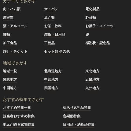
カテゴリでさがす
肉・ハム類
米・パン
電化製品
果実類
魚介類
野菜類
酒・アルコール
お茶・飲料
お菓子・スイーツ
麺類
雑貨・日用品
卵
加工食品
工芸品
感謝状・記念品
旅行・チケット
セット類 その他
地域でさがす
地域一覧
北海道地方
東北地方
関東地方
中部地方
近畿地方
中国地方
四国地方
九州地方
おすすめ特集でさがす
おすすめ特集一覧
訳あり返礼品特集
担当者おすすめ特集
定期便特集
地元が誇る家電特集
日用品・消耗品特集