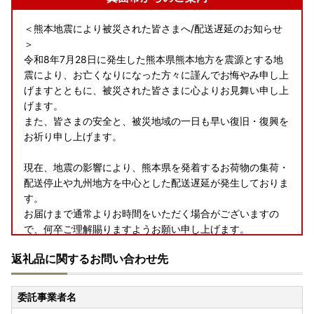
＜熊本地震により被災された皆さまへ/配送遅延のお知らせ
＞
令和8年7月28日に発生した熊本県熊本地方を震源とする地
震により、お亡くなりになった方々に謹んでお悔やみ申し上
げますとともに、被災された皆さまに心よりお見舞い申し上
げます。
また、皆さまの安全と、被災地域の一日も早い復旧・復興を
お祈り申し上げます。
現在、地震の影響により、熊本県を発着するお荷物の集荷・
配送停止や九州地方を中心とした配送遅延が発生しておりま
す。
お届けまで通常よりお時間をいただく場合がございますの
で、何卒ご理解賜りますようお願い申し上げます。
返礼品に関するお問い合わせ先
＜ヤマト運輸・転送サービスの有料化のお知らせ＞
2023年6月1日以降、送り状に記載されたご住所以外にお届
委託事業者名
け先を変更（転送）する場合、