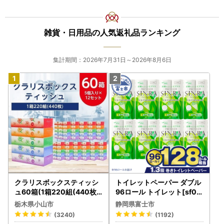
雑貨・日用品の人気返礼品ランキング
集計期間：2026年7月31日～2026年8月6日
クラリスボックスティッシ
トイレットペーパー ダブル
ュ60箱(1箱220組(440枚))
96ロール トイレット[sf00
(5個入り×12セット)【配送
1-012]
栃木県小山市
静岡県富士市
不可地域：離島・沖縄県】
(3240)
(1192)
【1256759】