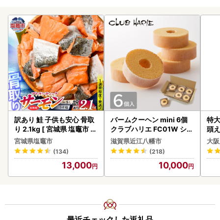
訳あり 鮭 子供も安心 骨取
バームクーヘン mini 6個
特大
り 2.1kg [ 宮城県 塩竈市 ]
クラブハリエ FC01W シェ
頭え
鮭
アボックス バウムクーヘ
宮城県塩竈市
滋賀県近江八幡市
大阪
ン
(134)
(218)
13,000
10,000
最近チェックした返礼品