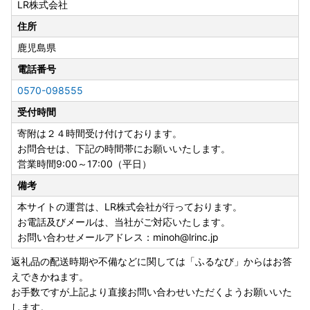
LR株式会社
送り状記載のお届け先から変更後のお届け先までの運賃が
「受取人様負担（着払い）」となります。
住所
鹿児島県
※贈答品の場合も「受取人様ご負担」となります。お届け先
の住所入力には十分ご注意ください。
電話番号
※定期便をお申し込みの皆様は、お届け先変更の場合、必ず
0570-098555
箕面市までご連絡ください。
受付時間
寄附は２４時間受け付けております。
お問合せは、下記の時間帯にお願いいたします。
営業時間9:00～17:00（平日）
備考
本サイトの運営は、LR株式会社が行っております。
お電話及びメールは、当社がご対応いたします。
お問い合わせメールアドレス：minoh@lrinc.jp
返礼品の配送時期や不備などに関しては「ふるなび」からはお答
えできかねます。
お手数ですが上記より直接お問い合わせいただくようお願いいた
します。