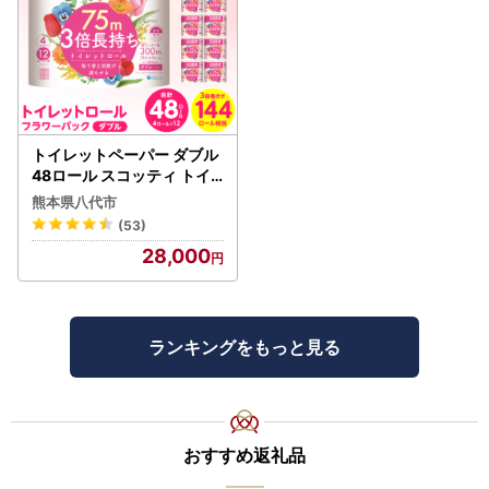
トイレットペーパー ダブル
48ロール スコッティ トイ
レット
熊本県八代市
(53)
28,000
ランキングをもっと見る
おすすめ返礼品