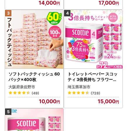
14,000
17,000
ソフトパックティッシュ 60
トイレットペーパー スコッ
パック×400枚
ティ 3倍長持ち フラワーパ
ック 4ロール×6P
大阪府泉佐野市
埼玉県草加市
(49)
(728)
10,000
15,000