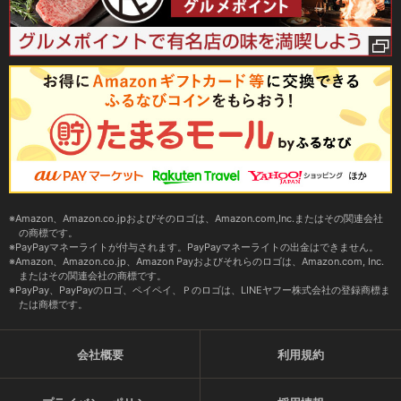
Amazon、Amazon.co.jpおよびそのロゴは、Amazon.com,Inc.またはその関連会社
の商標です。
PayPayマネーライトが付与されます。PayPayマネーライトの出金はできません。
Amazon、Amazon.co.jp、Amazon Payおよびそれらのロゴは、Amazon.com, Inc.
またはその関連会社の商標です。
PayPay、PayPayのロゴ、ペイペイ、Ｐのロゴは、LINEヤフー株式会社の登録商標ま
たは商標です。
会社概要
利用規約