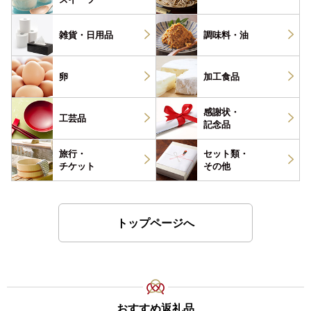
雑貨・
日用品
調味料・
油
卵
加工食品
感謝状・
工芸品
記念品
旅行・
セット類・
チケット
その他
トップページへ
おすすめ返礼品