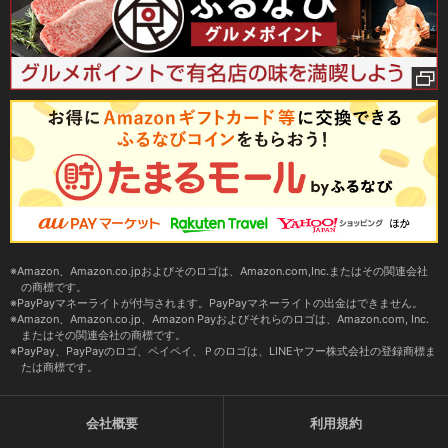
Amazon、Amazon.co.jpおよびそのロゴは、Amazon.com,Inc.またはその関連会社
の商標です。
PayPayマネーライトが付与されます。PayPayマネーライトの出金はできません。
Amazon、Amazon.co.jp、Amazon Payおよびそれらのロゴは、Amazon.com, Inc.
またはその関連会社の商標です。
PayPay、PayPayのロゴ、ペイペイ、Ｐのロゴは、LINEヤフー株式会社の登録商標ま
たは商標です。
会社概要
利用規約