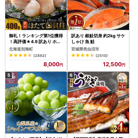
御礼！ランキング第1位獲得
訳あり 銀鮭切身 約2kg サケ
！高評価★4.9 訳あり ホタ
しゃけ 魚 鮭
テ 400g（ほたて 帆立 貝柱
北海道別海町
宮城県気仙沼市
冷凍 ）
(2892)
(2510)
8,000
12,500