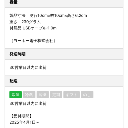
容量
製品寸法 奥行10cm×幅10cm×高さ6.2cm
重さ 230グラム
付属品:USBケーブル:1.0m
（ヨーホー電子株式会社）
発送時期
30営業日以内に出荷
配送
常温
冷蔵
冷凍
定期
ギフト
のし
30営業日以内に出荷
【受付期間】
2025年4月1日～