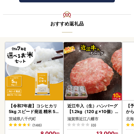
おすすめ返礼品
【令和7年産】コシヒカリ
近江牛入（生）ハンバーグ
【予
5kg スピード発送 精米 5k
【1.2kg（120ｇ×10個）
から
g x 1袋 白米 茨城県 八千代
】【AG09W】
らい
茨城県八千代町
滋賀県近江八幡市
北海
町
g 
(146)
(0)
)【
8,000
13,000