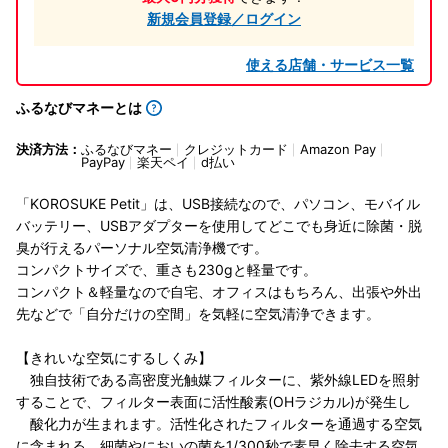
新規会員登録／ログイン
使える店舗・サービス一覧
ふるなびマネーとは
決済方法：
ふるなびマネー
クレジットカード
Amazon Pay
PayPay
楽天ペイ
d払い
「KOROSUKE Petit」は、USB接続なので、パソコン、モバイル
バッテリー、USBアダプターを使用してどこでも身近に除菌・脱
臭が行えるパーソナル空気清浄機です。
コンパクトサイズで、重さも230gと軽量です。
コンパクト＆軽量なので自宅、オフィスはもちろん、出張や外出
先などで「自分だけの空間」を気軽に空気清浄できます。
【きれいな空気にするしくみ】
独自技術である高密度光触媒フィルターに、紫外線LEDを照射
することで、フィルター表面に活性酸素(OHラジカル)が発生し
酸化力が生まれます。活性化されたフィルターを通過する空気
に含まれる、細菌やにおいの菌を1/300秒で素早く除去する空気