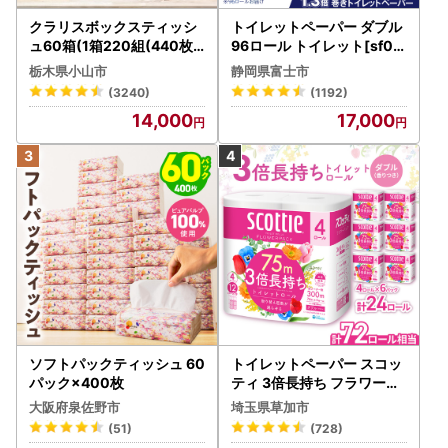
クラリスボックスティッシ
トイレットペーパー ダブル
ュ60箱(1箱220組(440枚))
96ロール トイレット[sf00
(5個入り×12セット)【配送
1-012]
栃木県小山市
静岡県富士市
不可地域：離島・沖縄県】
(3240)
(1192)
【1256759】
14,000
17,000
ソフトパックティッシュ 60
トイレットペーパー スコッ
パック×400枚
ティ 3倍長持ち フラワーパ
ック 4ロール×6P
大阪府泉佐野市
埼玉県草加市
(51)
(728)