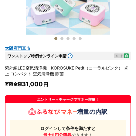
大阪府門真市
ワンストップ特例オンライン申請
e
ま
自
紫外線LED空気清浄機 KOROSUKE Petit（コーラルピンク） 卓
上 コンパクト 空気清浄機 除菌
31,000
寄附金額
エントリー＋チャージでマネー増量！
増量の内訳
ログインして
条件を満たすと
最大0円分獲得
できます！