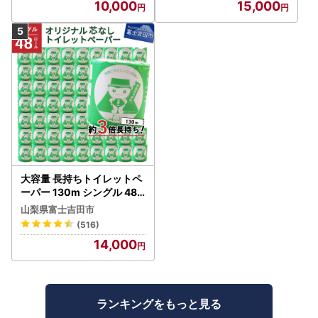
10,000
15,000
大容量 長持ちトイレットペ
ーパー 130m シングル 48R
芯なし 3倍巻 トイレット
山梨県富士吉田市
(516)
14,000
ランキングをもっと見る