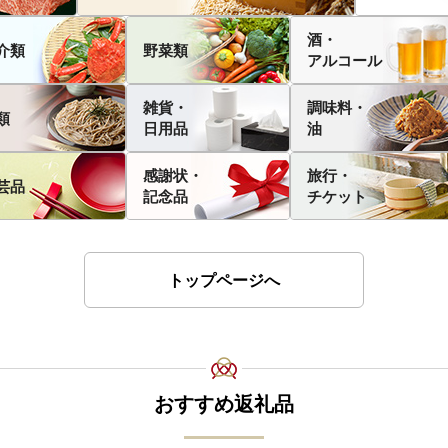
酒・
介類
野菜類
アルコール
雑貨・
調味料・
類
日用品
油
感謝状・
旅行・
芸品
記念品
チケット
トップページへ
おすすめ返礼品