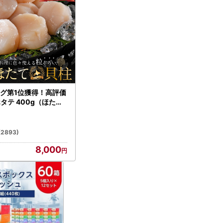
グ第1位獲得！高評価
ホタテ 400g（ほたて
）
(2893)
8,000