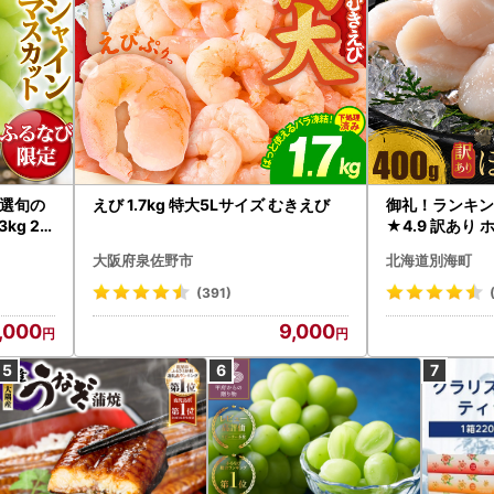
選旬の
えび 1.7kg 特大5Lサイズ むきえび
御礼！ランキン
kg 2
★4.9 訳あり 
B12-
帆立 貝柱 冷凍 
大阪府泉佐野市
北海道別海町
インマス
(391)
,000
9,000