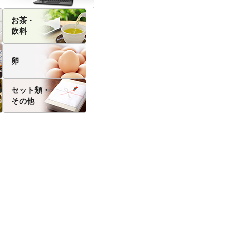
お茶・
飲料
卵
セット類・
その他