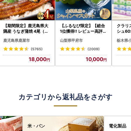
【期間限定】鹿児島県大
【ふるなび限定】【総合
クラリ
隅産 うなぎ蒲焼 4尾（60
1位獲得!! レビュー高評価
シュ60
0g） KN007-004-04-
★】〈2026年度配送分
0枚))
鹿児島県鹿屋市
山梨県甲府市
栃木県
cp18 うなぎ 鰻 魚 惣菜 総
〉山梨県産 シャインマス
ト)【
菜
カット 2～3房（1.0kg以
・沖縄県
(5765)
(2009)
上）シャイン フルーツ F
18,000
10,000
N-Limited-SP
カテゴリから返礼品をさがす
米・パン
電化製品