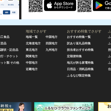
地域でさがす
おすすめ特集でさがす
加工食品
地域一覧
中国地方
おすすめ特集一覧
ふ
工芸品
北海道地方
四国地方
訳あり返礼品特集
ふ
感謝状・記念品
東北地方
九州地方
担当者おすすめ特集
控
旅行・チケット
関東地方
定期便特集
ふ
セット類 その他
中部地方
地元が誇る家電特集
ふ
近畿地方
日用品・消耗品特集
住
ふるなび限定特集