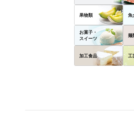
果物類
魚
お菓子・
麺
スイーツ
加工食品
工