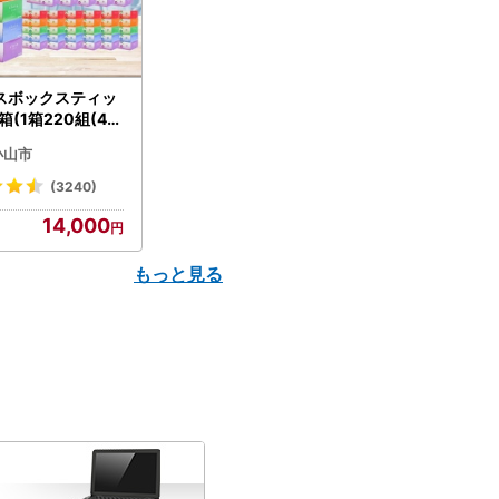
スボックスティッ
箱(1箱220組(44
(5個入り×12セッ
小山市
配送不可地域：離島
】【1256759】
(3240)
14,000
もっと見る