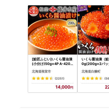
[鮭匠ふじい]いくら醤油漬
いくら醤油漬（鮭卵
(小分け)50g×4P A-4209
0g(200g×2パッ
5
2-1676
北海道根室市
北海道白糠町
(2251)
(5
14,000
2