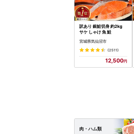
訳あり 銀鮭切身 約2kg
サケ しゃけ 魚 鮭
宮城県気仙沼市
(2511)
12,500
肉・
ハム類