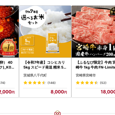
） 40
【令和7年産】コシヒカリ
【ふるなび限定】牛肉 
ク)_K02
5kg スピード発送 精米 5k
崎牛 1kg 牛肉 FN-Limit
g x 1袋 白米 茨城県 八千代
-VO
茨城県八千代町
宮崎県宮崎市
町
674)
(146)
(52)
2,000
8,000
18,00