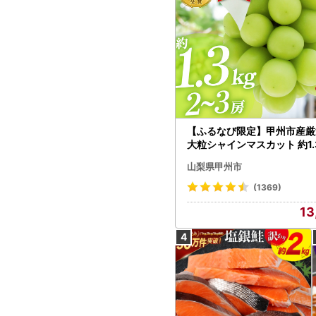
【ふるなび限定】甲州市産厳
大粒シャインマスカット 約1.3
～3房【2026年発送】（MG）
山梨県甲州市
472 FN-Limited-VO シャ
カット フルーツ
(1369)
13