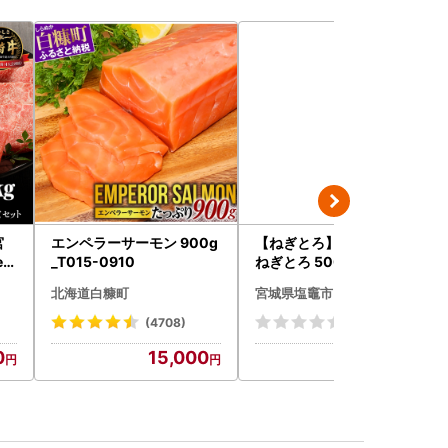
宮
エンペラーサーモン 900g
【ねぎとろ】7日以内発送
ed
_T015-0910
ねぎとろ 500g(100g×5)
北海道白糠町
宮城県塩竈市
(4708)
(0)
0
15,000
9,000