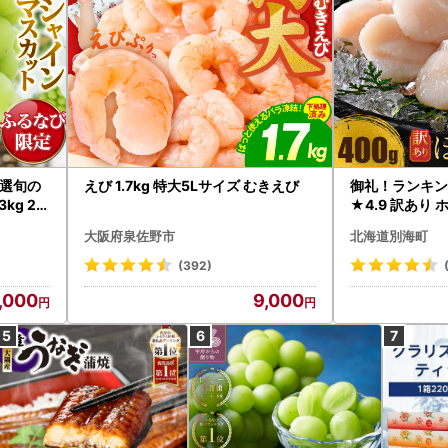
選旬の
えび 1.7kg 特大5Lサイズ むきえび
御礼！ランキン
kg 2
★4.9 訳あり 
B12-
帆立 貝柱 冷凍 
大阪府泉佐野市
北海道別海町
インマス
(392)
,000
9,000