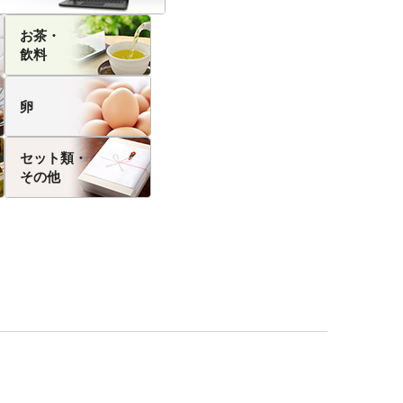
お茶・
飲料
卵
セット類・
その他