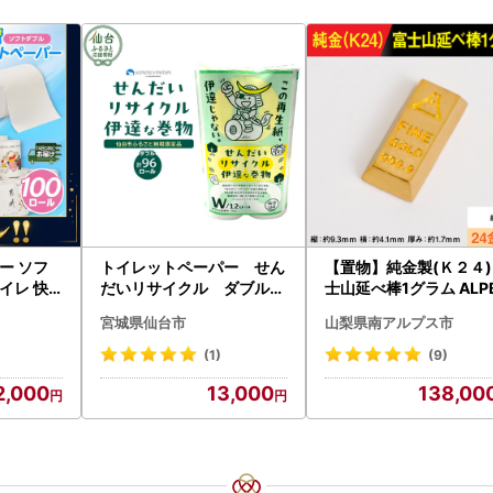
ー ソフ
トイレットペーパー せん
【置物】純金製(Ｋ２４)
トイレ 快
だいリサイクル ダブル9
士山延べ棒1グラム ALP
0-R〕
6ロール｜トイレット
180
宮城県仙台市
山梨県南アルプス市
(1)
(9)
2,000
13,000
138,00