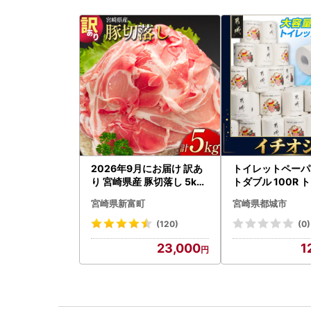
2026年9月にお届け 訳あ
トイレットペーパ
り 宮崎県産 豚切落し 5kg
トダブル 100R 
C325-2506-2609
速〔12-I5-TP10
宮崎県新富町
宮崎県都城市
(120)
(0)
23,000
1