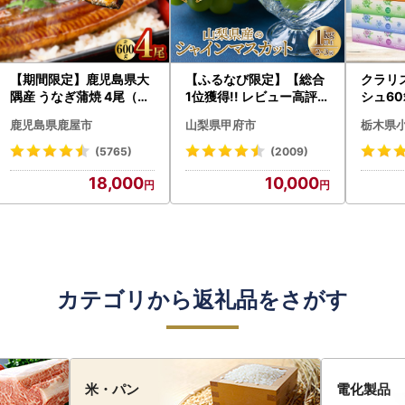
【期間限定】鹿児島県大
【ふるなび限定】【総合
クラリ
隅産 うなぎ蒲焼 4尾（60
1位獲得!! レビュー高評価
シュ60
0g） KN007-004-04-
★】〈2026年度配送分
0枚))
鹿児島県鹿屋市
山梨県甲府市
栃木県
cp18 うなぎ 鰻 魚 惣菜 総
〉山梨県産 シャインマス
ト)【
菜
カット 2～3房（1.0kg以
・沖縄県
(5765)
(2009)
上）シャイン フルーツ F
18,000
10,000
N-Limited-SP
カテゴリから返礼品をさがす
米・パン
電化製品