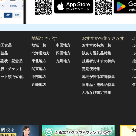
地域でさがす
おすすめ特集でさがす
加工食品
地域一覧
中国地方
おすすめ特集一覧
ふ
工芸品
北海道地方
四国地方
訳あり返礼品特集
ふ
感謝状・記念品
東北地方
九州地方
担当者おすすめ特集
控
旅行・チケット
関東地方
定期便特集
ふ
セット類 その他
中部地方
地元が誇る家電特集
ふ
近畿地方
日用品・消耗品特集
住
ふるなび限定特集