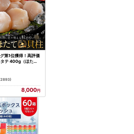
グ第1位獲得！高評価
ホタテ 400g（ほたて
）
(2893)
8,000