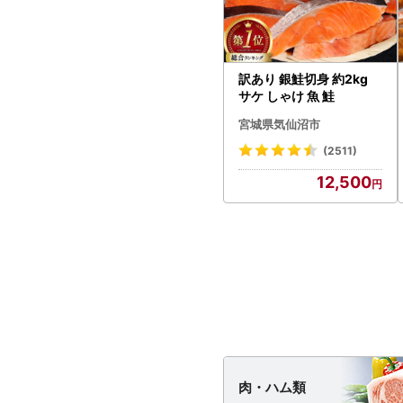
訳あり 銀鮭切身 約2kg
サケ しゃけ 魚 鮭
宮城県気仙沼市
(2511)
12,500
肉・
ハム類