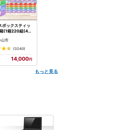
スボックスティッ
箱(1箱220組(44
(5個入り×12セッ
小山市
配送不可地域：離島
】【1256759】
(3240)
14,000
もっと見る