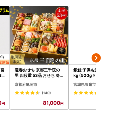
 富
迎春おせち 京都三千院の
銀鮭 子供も安心 骨取り 1.5
BK
里 四段重 53品 おせち 冷蔵
kg (500g ×3パック) 鮭
2027 先行予約
京都府亀岡市
宮城県塩竈市
(140)
(79)
0
81,000
16,000