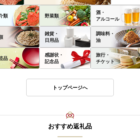
酒・
介類
野菜類
アルコール
雑貨・
調味料・
類
日用品
油
感謝状・
旅行・
芸品
記念品
チケット
トップページへ
おすすめ返礼品