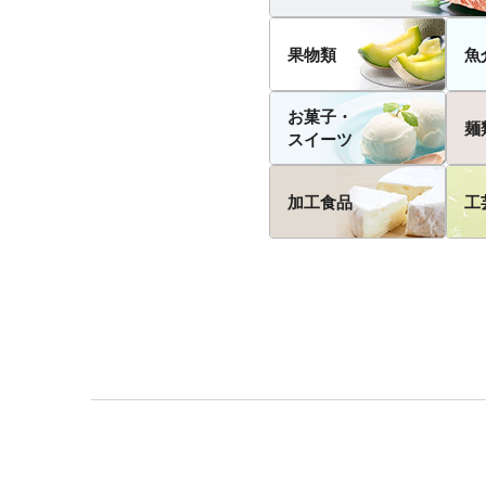
果物類
魚
お菓子・
麺
スイーツ
加工食品
工