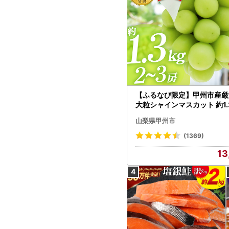
【ふるなび限定】甲州市産厳
大粒シャインマスカット 約1.3
～3房【2026年発送】（MG）
山梨県甲州市
472 FN-Limited-VO シャ
カット フルーツ
(1369)
13