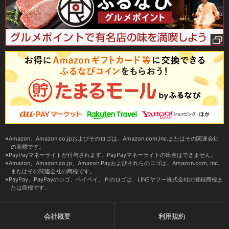
Amazon、Amazon.co.jpおよびそのロゴは、Amazon.com,Inc.またはその関連会社
の商標です。
PayPayマネーライトが付与されます。PayPayマネーライトの出金はできません。
Amazon、Amazon.co.jp、Amazon Payおよびそれらのロゴは、Amazon.com, Inc.
またはその関連会社の商標です。
PayPay、PayPayのロゴ、ペイペイ、Ｐのロゴは、LINEヤフー株式会社の登録商標ま
たは商標です。
会社概要
利用規約