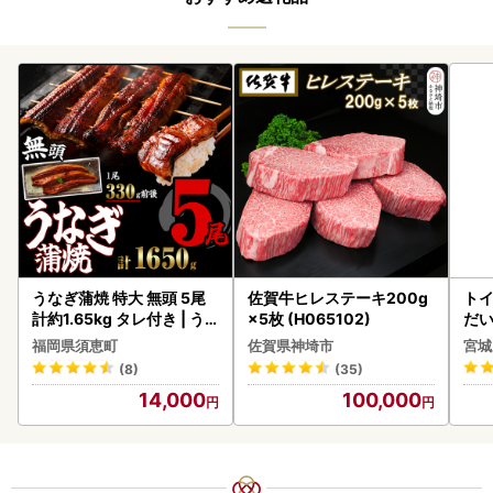
うなぎ蒲焼 特大 無頭 5尾
佐賀牛ヒレステーキ200g
ト
計約1.65kg タレ付き | う
×5枚 (H065102)
だ
なぎ蒲焼
6ロ
福岡県須恵町
佐賀県神埼市
宮城
(8)
(35)
14,000
100,000