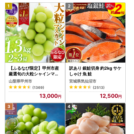
【ふるなび限定】甲州市産
訳あり 銀鮭切身 約2kg サケ
厳選旬の大粒シャインマス
しゃけ 魚 鮭
カット 約1.3kg 2～3房【2
山梨県甲州市
宮城県気仙沼市
026年発送】（MG）B12-
(1369)
(2513)
472 FN-Limited-VO シャ
13,000
12,500
インマスカット フルーツ