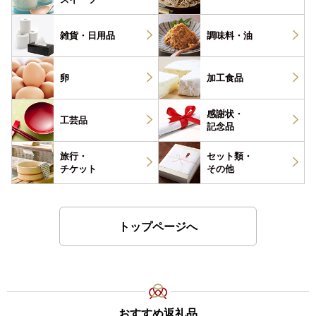
雑貨・
日用品
調味料・
油
卵
加工食品
感謝状・
工芸品
記念品
旅行・
セット類・
チケット
その他
トップページへ
おすすめ返礼品