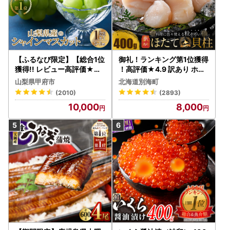
【ふるなび限定】【総合1位
御礼！ランキング第1位獲得
獲得!! レビュー高評価★】
！高評価★4.9 訳あり ホタ
〈2026年度配送分〉山梨
テ 400g（ほたて 帆立 貝柱
山梨県甲府市
北海道別海町
県産 シャインマスカット 2
冷凍 ）
(2010)
(2893)
～3房（1.0kg以上）シャイ
10,000
8,000
ン フルーツ FN-Limited-S
P