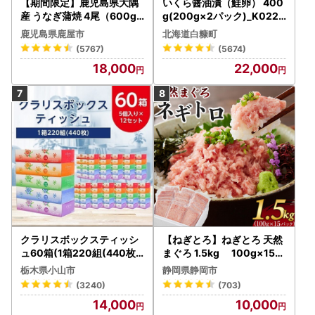
【期間限定】鹿児島県大隅
いくら醤油漬（鮭卵） 400
産 うなぎ蒲焼 4尾（600g
g(200g×2パック)_K022-
） KN007-004-04-cp18
1676
鹿児島県鹿屋市
北海道白糠町
うなぎ 鰻 魚 惣菜 総菜
(5767)
(5674)
18,000
22,000
クラリスボックスティッシ
【ねぎとろ】ねぎとろ 天然
ュ60箱(1箱220組(440枚))
まぐろ 1.5kg 100g×15パ
(5個入り×12セット)【配送
ック
栃木県小山市
静岡県静岡市
不可地域：離島・沖縄県】
(3240)
(703)
【1256759】
14,000
10,000