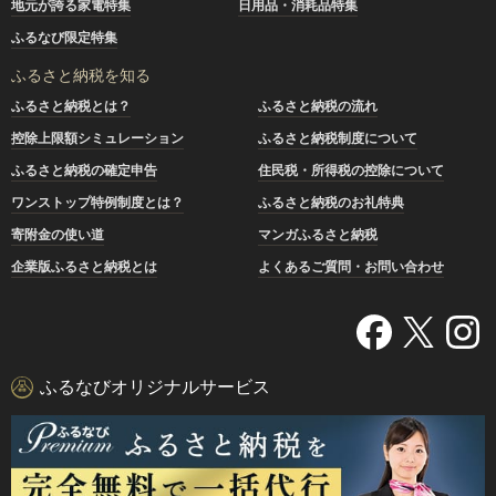
地元が誇る家電特集
日用品・消耗品特集
ふるなび限定特集
ふるさと納税を知る
ふるさと納税とは？
ふるさと納税の流れ
控除上限額シミュレーション
ふるさと納税制度について
ふるさと納税の確定申告
住民税・所得税の控除について
ワンストップ特例制度とは？
ふるさと納税のお礼特典
寄附金の使い道
マンガふるさと納税
企業版ふるさと納税とは
よくあるご質問・お問い合わせ
ふるなびオリジナルサービス