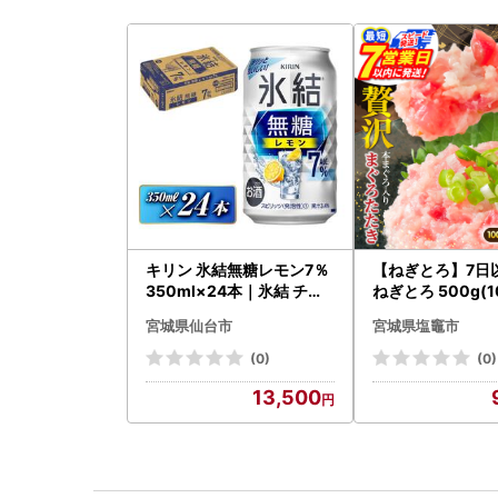
キリン 氷結無糖レモン7％
【ねぎとろ】7日
350ml×24本｜氷結 チュ
ねぎとろ 500g(1
ーハイ 仙台市
宮城県仙台市
宮城県塩竈市
(0)
(0)
13,500