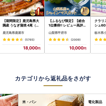
【期間限定】鹿児島県大
【ふるなび限定】【総合
クラリ
隅産 うなぎ蒲焼 4尾（60
1位獲得!! レビュー高評価
シュ60
0g） KN007-004-04-
★】〈2026年度配送分
0枚))
鹿児島県鹿屋市
山梨県甲府市
栃木県
cp18 うなぎ 鰻 魚 惣菜 総
〉山梨県産 シャインマス
ト)【
菜
カット 2～3房（1.0kg以
・沖縄県
(5765)
(2009)
上）シャイン フルーツ F
18,000
10,000
N-Limited-SP
カテゴリから返礼品をさがす
米・パン
電化製品