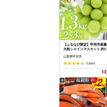
【ふるなび限定】甲州市産厳
大粒シャインマスカット 約1.3
～3房【2026年発送】（MG）
山梨県甲州市
472 FN-Limited-VO シャ
カット フルーツ
(1369)
13