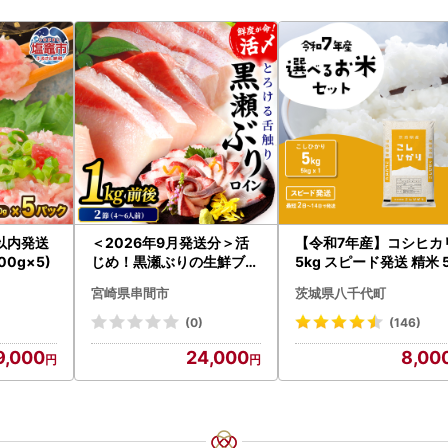
以内発送
＜2026年9月発送分＞活
【令和7年産】コシヒカ
00g×5)
じめ！黒瀬ぶりの生鮮ブリ
5kg スピード発送 精米 
ロイン2節（1.0kg前後）_
g x 1袋 白米 茨城県 八
宮崎県串間市
茨城県八千代町
K001-012-2609
町
(0)
(146)
9,000
24,000
8,00