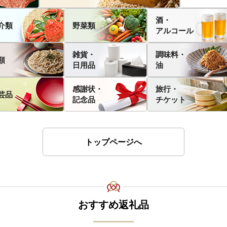
酒・
介類
野菜類
アルコール
雑貨・
調味料・
類
日用品
油
感謝状・
旅行・
芸品
記念品
チケット
トップページへ
おすすめ返礼品