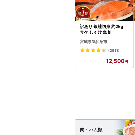
訳あり 銀鮭切身 約2kg
サケ しゃけ 魚 鮭
宮城県気仙沼市
(2511)
12,500
肉・
ハム類