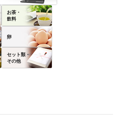
お茶・
飲料
卵
セット類・
その他