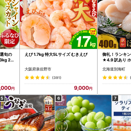
選旬の
えび 1.7kg 特大5Lサイズ むきえび
御礼！ランキン
kg 2
★4.9 訳あり 
B12-
帆立 貝柱 冷凍 
大阪府泉佐野市
北海道別海町
インマス
(391)
,000
9,000