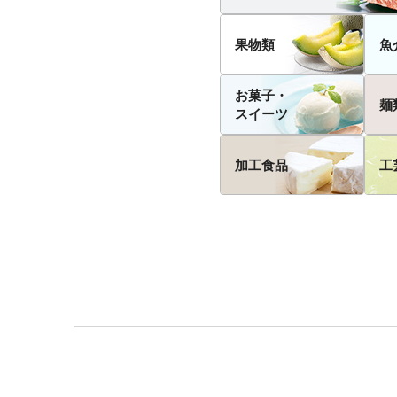
果物類
魚
お菓子・
麺
スイーツ
加工食品
工