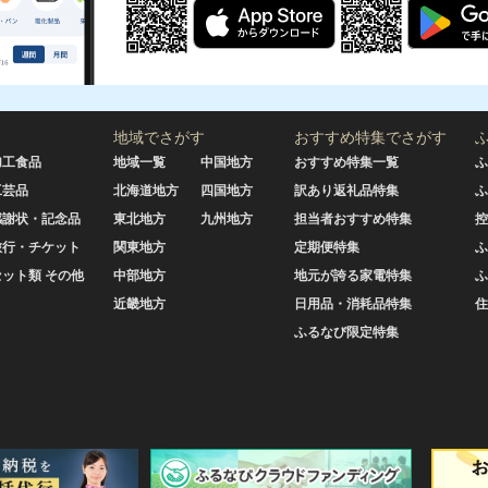
地域でさがす
おすすめ特集でさがす
加工食品
地域一覧
中国地方
おすすめ特集一覧
ふ
工芸品
北海道地方
四国地方
訳あり返礼品特集
ふ
感謝状・記念品
東北地方
九州地方
担当者おすすめ特集
控
旅行・チケット
関東地方
定期便特集
ふ
セット類 その他
中部地方
地元が誇る家電特集
ふ
近畿地方
日用品・消耗品特集
住
ふるなび限定特集