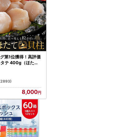
グ第1位獲得！高評価
ホタテ 400g（ほたて
）
(2893)
8,000