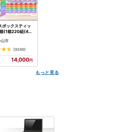
スボックスティッ
箱(1箱220組(44
(5個入り×12セッ
小山市
配送不可地域：離島
】【1256759】
(3240)
14,000
もっと見る