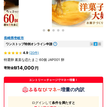
長崎県壱岐市
ワンストップ特例オンライン申請
e
ま
自
4.9
(20件)
特選卵 素直な恋たまご 60個 JAP001 卵
14,000
寄附金額
エントリー＋チャージでマネー増量！
増量の内訳
ログインして
条件を満たすと