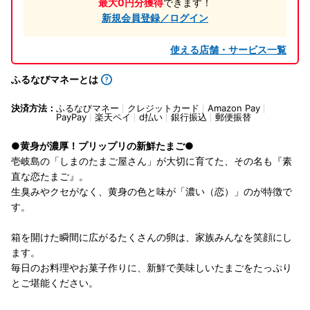
最大0円分獲得
できます！
新規会員登録／ログイン
使える店舗・サービス一覧
ふるなびマネーとは
決済方法：
ふるなびマネー
クレジットカード
Amazon Pay
PayPay
楽天ペイ
d払い
銀行振込
郵便振替
●黄身が濃厚！プリップリの新鮮たまご●
壱岐島の「しまのたまご屋さん」が大切に育てた、その名も『素
直な恋たまご』。
生臭みやクセがなく、黄身の色と味が「濃い（恋）」のが特徴で
す。
箱を開けた瞬間に広がるたくさんの卵は、家族みんなを笑顔にし
ます。
毎日のお料理やお菓子作りに、新鮮で美味しいたまごをたっぷり
とご堪能ください。