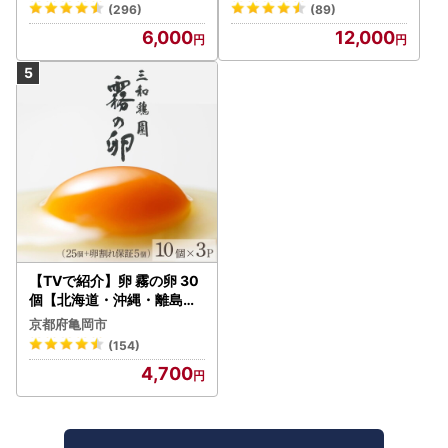
-A03
祭り3年連続グランプリ受
(296)
(89)
賞！
6,000
12,000
【TVで紹介】卵 霧の卵 30
個【北海道・沖縄・離島配
送不可】
京都府亀岡市
(154)
4,700