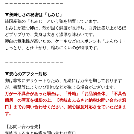
＿＿＿＿＿＿＿＿＿＿＿＿＿＿
▼美味しさの秘密は「もみじ」
純国産鶏の「もみじ」という鶏を飼育しています。
もみじが産む卵は、殻が固く鮮度が長持ち。白身は盛り上がるほ
どプリプリで、黄身は大きく濃厚な味わいです。
卵白の気泡性が高いため、ケーキなどのスポンジも「ふんわり・
しっとり」と仕上がり、縮みにくいのが特徴です。
＿＿＿＿＿＿＿＿＿＿＿＿＿＿
▼安心のアフター対応
卵は非常にデリケートなため、配送には万全を期しております
が、衝撃等によりひび割れなどが生じる場合がございます。
万が一不具合があった場合は、「外箱」「お品物全体」「不具合
箇所」の写真を撮影の上、【壱岐市ふるさと納税お問い合わせ窓
口】までお問い合わせください。誠心誠意対応させていただきま
す。
【お問い合わせ先】
壱岐市ふるさと納税お問い合わせ窓口