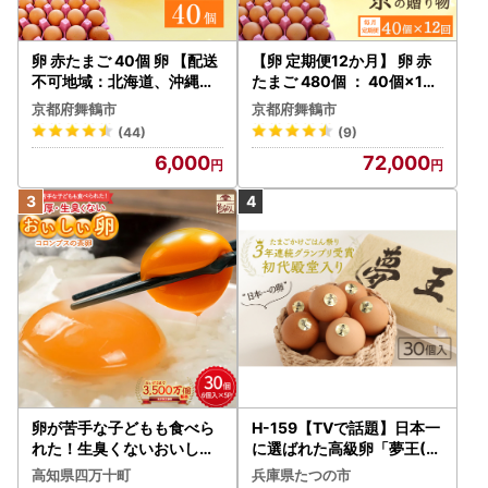
卵 赤たまご 40個 卵 【配送
【卵 定期便12か月】 卵 赤
不可地域：北海道、沖縄、
たまご 480個 ： 40個×12
離島】
回 【配送不可地域：北海道
京都府舞鶴市
京都府舞鶴市
、沖縄、離島】
(44)
(9)
6,000
72,000
卵が苦手な子どもも食べら
H-159【TVで話題】日本一
れた！生臭くないおいしい
に選ばれた高級卵「夢王(3
卵 6個入×5P たまご ／Gbn
0個）」たまごかけごはん
高知県四万十町
兵庫県たつの市