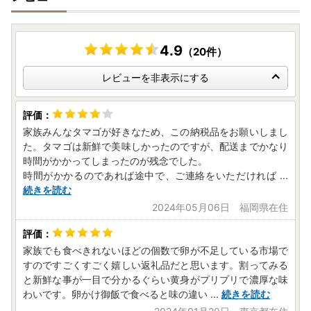
▼ふるさと納税の対象となる地方団体の指定について
壱岐市は令和７年９月２６日付総務大臣通知「ふるさと納税
の対象となる地方団体の指定について（通知）」にて、地方
4.9
（20件）
税法（昭和２５年法律第２２６号）第３７条の２第２項及び
第３１４条の７第２項の規定に基づき、ふるさと納税の対象
レビューを非表示にする
となる地方団体として指定されました。
指定対象期間は、令和７年１０月１日から令和８年９月３０
日までです。
家族みんなタマゴが好きなため、この納税品をお願いしまし
た。タマゴは新鮮で美味しかったのですが、配送までかなり
時間がかかってしまったのが残念でした。
時間がかかるのであれば途中で、ご連絡をいただければ
...
▼個人情報の取り扱いについて
続きを読む
お寄せいただいた個人情報は、寄附金の受付、入金及び返礼
2024年05月06日 福岡県在住
品発送に係る確認・連絡、各種お問い合わせ、寄附の使い道
のお知らせの広報等に利用するものであり、それ以外の目的
で使用するものではありません。
家族でも食べきれないほどの個数で卵が不足している市場で
返礼品発送に関して、必要最低限の範囲において返礼品取扱
すのですごくすごく嬉しい返礼品だと思います。割ってみる
い事業者に通知します。
と新鮮な事が一目で分かるぐらい黄身がプリプリで濃厚な味
わいです。卵かけ御飯で食べると味の違い
...
続きを読む