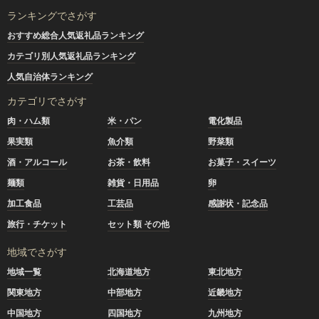
ランキングでさがす
おすすめ総合人気返礼品ランキング
カテゴリ別人気返礼品ランキング
人気自治体ランキング
カテゴリでさがす
肉・ハム類
米・パン
電化製品
果実類
魚介類
野菜類
酒・アルコール
お茶・飲料
お菓子・スイーツ
麺類
雑貨・日用品
卵
加工食品
工芸品
感謝状・記念品
旅行・チケット
セット類 その他
地域でさがす
地域一覧
北海道地方
東北地方
関東地方
中部地方
近畿地方
中国地方
四国地方
九州地方