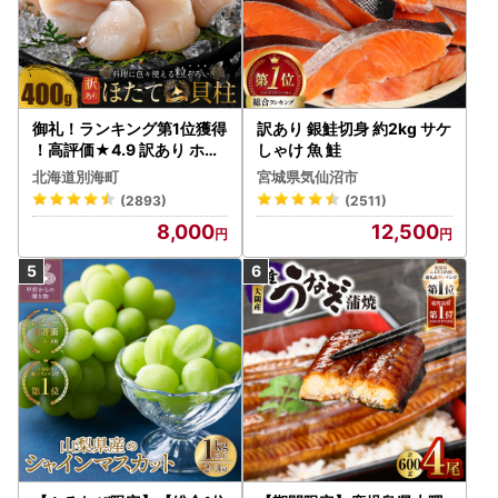
御礼！ランキング第1位獲得
訳あり 銀鮭切身 約2kg サケ
！高評価★4.9 訳あり ホタ
しゃけ 魚 鮭
テ 400g（ほたて 帆立 貝柱
北海道別海町
宮城県気仙沼市
冷凍 ）
(2893)
(2511)
8,000
12,500