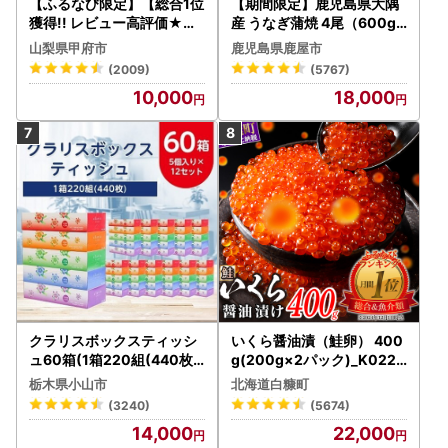
【ふるなび限定】【総合1位
【期間限定】鹿児島県大隅
獲得!! レビュー高評価★】
産 うなぎ蒲焼 4尾（600g
〈2026年度配送分〉山梨
） KN007-004-04-cp18
山梨県甲府市
鹿児島県鹿屋市
県産 シャインマスカット 2
うなぎ 鰻 魚 惣菜 総菜
(2009)
(5767)
～3房（1.0kg以上）シャイ
10,000
18,000
ン フルーツ FN-Limited-S
P
クラリスボックスティッシ
いくら醤油漬（鮭卵） 400
ュ60箱(1箱220組(440枚))
g(200g×2パック)_K022-
(5個入り×12セット)【配送
1676
栃木県小山市
北海道白糠町
不可地域：離島・沖縄県】
(3240)
(5674)
【1256759】
14,000
22,000