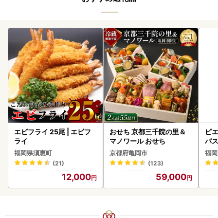
エビフライ 25尾 | エビフ
おせち 京都三千院の里＆
ピエ
ライ
マノワール おせち
パス
福岡県須恵町
京都府亀岡市
福岡
(21)
(123)
12,000
59,000