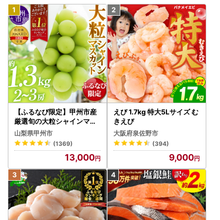
【ふるなび限定】甲州市産
えび 1.7kg 特大5Lサイズ む
厳選旬の大粒シャインマス
きえび
カット 約1.3kg 2～3房【2
山梨県甲州市
大阪府泉佐野市
026年発送】（MG）B12-
(1369)
(394)
472 FN-Limited-VO シャ
13,000
9,000
インマスカット フルーツ