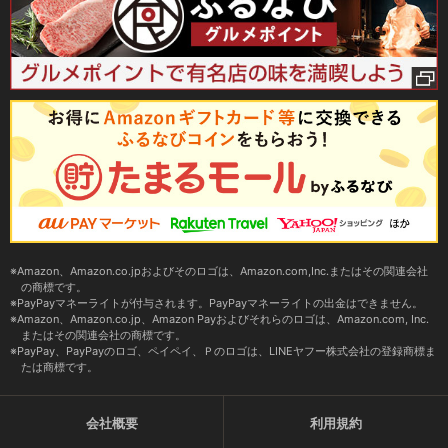
Amazon、Amazon.co.jpおよびそのロゴは、Amazon.com,Inc.またはその関連会社
の商標です。
PayPayマネーライトが付与されます。PayPayマネーライトの出金はできません。
Amazon、Amazon.co.jp、Amazon Payおよびそれらのロゴは、Amazon.com, Inc.
またはその関連会社の商標です。
PayPay、PayPayのロゴ、ペイペイ、Ｐのロゴは、LINEヤフー株式会社の登録商標ま
たは商標です。
会社概要
利用規約