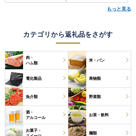
もっと見る
カテゴリから返礼品をさがす
肉・
米・パン
ハム類
電化製品
果物類
魚介類
野菜類
酒・
お茶・
飲料
アルコール
お菓子・
麺類
スイーツ