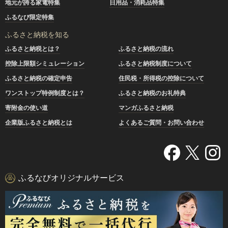
地元が誇る家電特集
日用品・消耗品特集
ふるなび限定特集
ふるさと納税を知る
ふるさと納税とは？
ふるさと納税の流れ
控除上限額シミュレーション
ふるさと納税制度について
ふるさと納税の確定申告
住民税・所得税の控除について
ワンストップ特例制度とは？
ふるさと納税のお礼特典
寄附金の使い道
マンガふるさと納税
企業版ふるさと納税とは
よくあるご質問・お問い合わせ
ふるなびオリジナルサービス