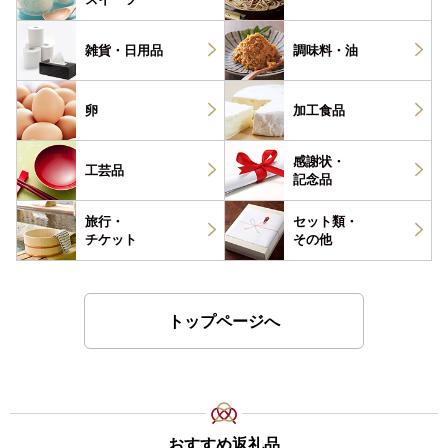
雑貨・
日用品
調味料・
油
卵
加工食品
感謝状・
工芸品
記念品
旅行・
セット類・
チケット
その他
トップページへ
おすすめ返礼品