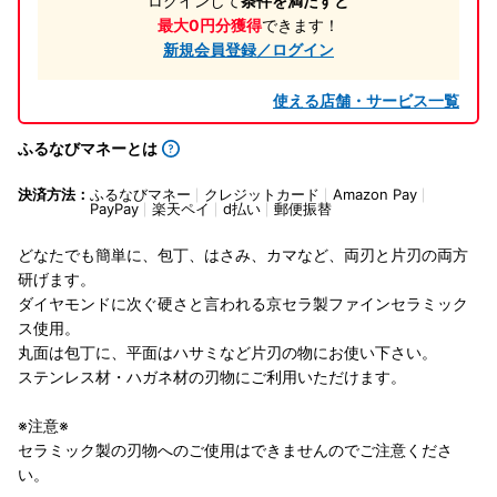
ログインして
条件を満たすと
最大0円分獲得
できます！
新規会員登録／ログイン
使える店舗・サービス一覧
ふるなびマネーとは
決済方法：
ふるなびマネー
クレジットカード
Amazon Pay
PayPay
楽天ペイ
d払い
郵便振替
どなたでも簡単に、包丁、はさみ、カマなど、両刃と片刃の両方
研げます。
ダイヤモンドに次ぐ硬さと言われる京セラ製ファインセラミック
ス使用。
丸面は包丁に、平面はハサミなど片刃の物にお使い下さい。
ステンレス材・ハガネ材の刃物にご利用いただけます。
※注意※
セラミック製の刃物へのご使用はできませんのでご注意くださ
い。