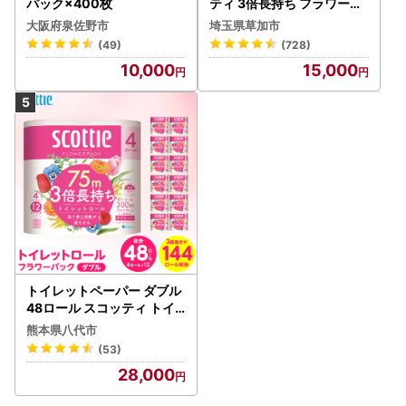
パック×400枚
ティ 3倍長持ち フラワーパ
ック 4ロール×6P
大阪府泉佐野市
埼玉県草加市
(49)
(728)
10,000
15,000
トイレットペーパー ダブル
48ロール スコッティ トイ
レット
熊本県八代市
(53)
28,000