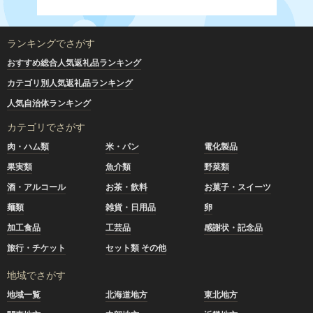
ランキングでさがす
おすすめ総合人気返礼品ランキング
カテゴリ別人気返礼品ランキング
人気自治体ランキング
カテゴリでさがす
肉・ハム類
米・パン
電化製品
果実類
魚介類
野菜類
酒・アルコール
お茶・飲料
お菓子・スイーツ
麺類
雑貨・日用品
卵
加工食品
工芸品
感謝状・記念品
旅行・チケット
セット類 その他
地域でさがす
地域一覧
北海道地方
東北地方