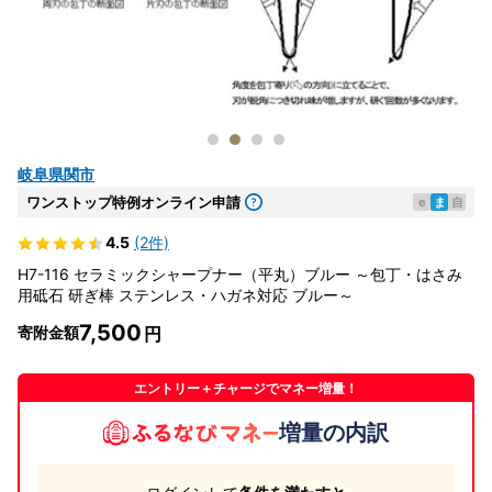
岐阜県関市
ワンストップ特例オンライン申請
e
ま
自
4.5
(2件)
H7-116 セラミックシャープナー（平丸）ブルー ～包丁・はさみ
用砥石 研ぎ棒 ステンレス・ハガネ対応 ブルー～
7,500
寄附金額
エントリー＋チャージでマネー増量！
増量の内訳