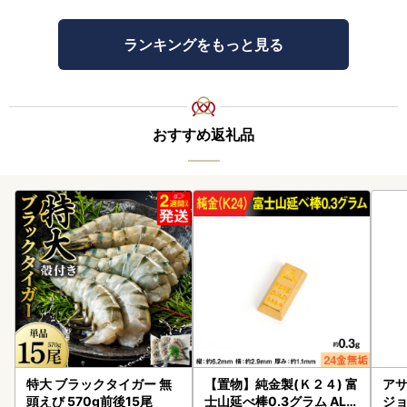
ランキングをもっと見る
おすすめ返礼品
特大 ブラックタイガー 無
【置物】純金製(Ｋ２４) 富
アサ
頭えび 570g前後15尾
士山延べ棒0.3グラム ALP
ジョ