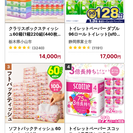
クラリスボックスティッシ
トイレットペーパー ダブル
ュ60箱(1箱220組(440枚))
96ロール トイレット[sf00
(5個入り×12セット)【配送
1-012]
栃木県小山市
静岡県富士市
不可地域：離島・沖縄県】
(3240)
(1191)
【1256759】
14,000
17,000
ソフトパックティッシュ 60
トイレットペーパー スコッ