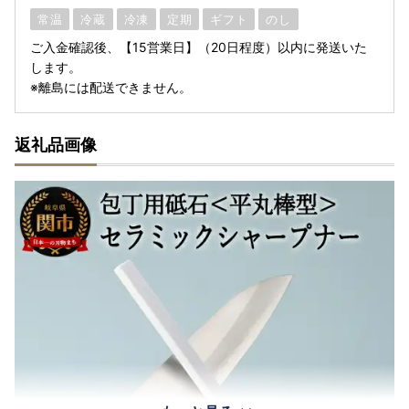
常温
冷蔵
冷凍
定期
ギフト
のし
ご入金確認後、【15営業日】（20日程度）以内に発送いた
します。
※離島には配送できません。
返礼品画像