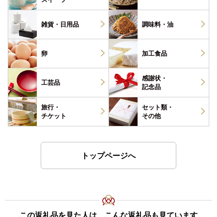
雑貨・
日用品
調味料・
油
卵
加工食品
感謝状・
工芸品
記念品
旅行・
セット類・
チケット
その他
トップページへ
この返礼品を見た人は、こんな返礼品も見ています