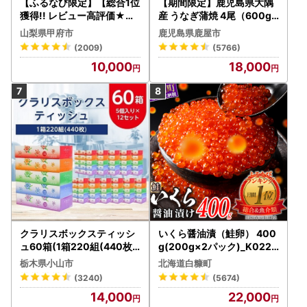
【ふるなび限定】【総合1位
【期間限定】鹿児島県大隅
獲得!! レビュー高評価★】
産 うなぎ蒲焼 4尾（600g
〈2026年度配送分〉山梨
） KN007-004-04-cp18
山梨県甲府市
鹿児島県鹿屋市
県産 シャインマスカット 2
うなぎ 鰻 魚 惣菜 総菜
(2009)
(5766)
～3房（1.0kg以上）シャイ
10,000
18,000
ン フルーツ FN-Limited-S
P
クラリスボックスティッシ
いくら醤油漬（鮭卵） 400
ュ60箱(1箱220組(440枚))
g(200g×2パック)_K022-
(5個入り×12セット)【配送
1676
栃木県小山市
北海道白糠町
不可地域：離島・沖縄県】
(3240)
(5674)
【1256759】
14,000
22,000