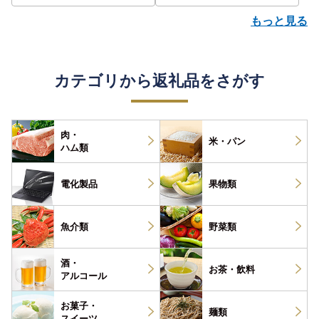
もっと見る
カテゴリから返礼品をさがす
肉・
米・パン
ハム類
電化製品
果物類
魚介類
野菜類
酒・
お茶・
飲料
アルコール
お菓子・
麺類
スイーツ