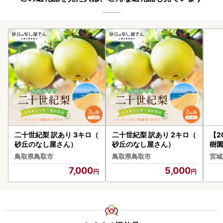
二十世紀梨 訳あり 3キロ（
二十世紀梨 訳あり 2キロ（
【2
砂丘のなし屋さん）
砂丘のなし屋さん）
樹園
10
鳥取県鳥取市
鳥取県鳥取市
宮城
7,000
5,000