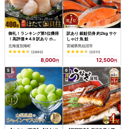
御礼！ランキング第1位獲得
訳あり 銀鮭切身 約2kg サケ
！高評価★4.9 訳あり ホタ
しゃけ 魚 鮭
テ 400g（ほたて 帆立 貝柱
北海道別海町
宮城県気仙沼市
冷凍 ）
(2893)
(2511)
8,000
12,500