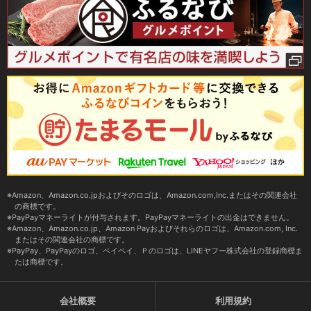
Amazon、Amazon.co.jpおよびそのロゴは、Amazon.com,Inc.またはその関連会社
の商標です。
PayPayマネーライトが付与されます。PayPayマネーライトの出金はできません。
Amazon、Amazon.co.jp、Amazon Payおよびそれらのロゴは、Amazon.com, Inc.
またはその関連会社の商標です。
PayPay、PayPayのロゴ、ペイペイ、Ｐのロゴは、LINEヤフー株式会社の登録商標ま
たは商標です。
会社概要
利用規約