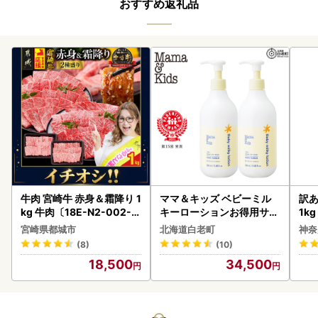
おすすめ返礼品
牛肉 宮崎牛 赤身＆霜降り 1
ママ＆キッズ ベビーミル
訳あ
kg 牛肉〔18E-N2-002-1
キーローションお得用サイ
1k
kg-S4A6-CF〕
ズ 380ml 2本セット CH21
宮崎県都城市
北海道白老町
神奈
0
(8)
(10)
18,500
34,500