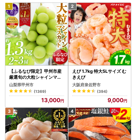
【ふるなび限定】甲州市産
えび 1.7kg 特大5Lサイズ む
厳選旬の大粒シャインマス
きえび
カット 約1.3kg 2～3房【2
山梨県甲州市
大阪府泉佐野市
026年発送】（MG）B12-
(1369)
(394)
472 FN-Limited-VO シャ
13,000
9,000
インマスカット フルーツ