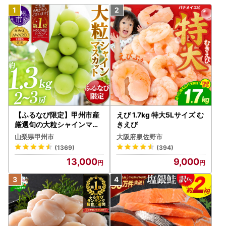
【ふるなび限定】甲州市産
えび 1.7kg 特大5Lサイズ む
厳選旬の大粒シャインマス
きえび
カット 約1.3kg 2～3房【2
山梨県甲州市
大阪府泉佐野市
026年発送】（MG）B12-
(1369)
(394)
472 FN-Limited-VO シャ
13,000
9,000
インマスカット フルーツ