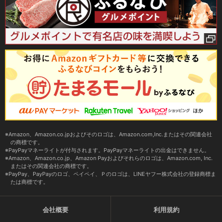
Amazon、Amazon.co.jpおよびそのロゴは、Amazon.com,Inc.またはその関連会社
の商標です。
PayPayマネーライトが付与されます。PayPayマネーライトの出金はできません。
Amazon、Amazon.co.jp、Amazon Payおよびそれらのロゴは、Amazon.com, Inc.
またはその関連会社の商標です。
PayPay、PayPayのロゴ、ペイペイ、Ｐのロゴは、LINEヤフー株式会社の登録商標ま
たは商標です。
会社概要
利用規約