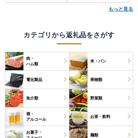
もっと見る
カテゴリから返礼品をさがす
肉・
米・パン
ハム類
電化製品
果物類
魚介類
野菜類
酒・
お茶・
飲料
アルコール
お菓子・
麺類
スイーツ