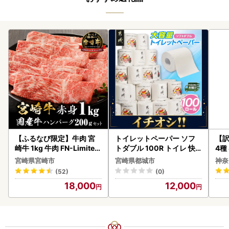
【ふるなび限定】牛肉 宮
トイレットペーパー ソフ
【訳
崎牛 1kg 牛肉 FN-Limited
トダブル 100R トイレ 快
4種
-VO
速〔12-I5-TP100-R〕
宮崎県宮崎市
宮崎県都城市
神奈
(52)
(0)
18,000
12,000