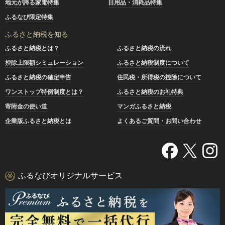
地元が誇る家電特集
日用品・消耗品特集
ふるなび限定特集
ふるさと納税を知る
ふるさと納税とは？
ふるさと納税の流れ
控除上限額シミュレーション
ふるさと納税制度について
ふるさと納税の確定申告
住民税・所得税の控除について
ワンストップ特例制度とは？
ふるさと納税のお礼特典
寄附金の使い道
マンガふるさと納税
企業版ふるさと納税とは
よくあるご質問・お問い合わせ
ふるなびオリジナルサービス