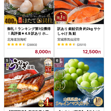
御礼！ランキング第1位獲得
訳あり 銀鮭切身 約2kg サケ
！高評価★4.9 訳あり ホタ
しゃけ 魚 鮭
テ 400g（ほたて 帆立 貝柱
北海道別海町
宮城県気仙沼市
冷凍 ）
(2893)
(2511)
8,000
12,500