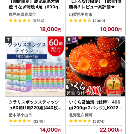
【期間限定】鹿児島県大隅
【ふるなび限定】【総合1位
産 うなぎ蒲焼 4尾（600g
獲得!! レビュー高評価★】
） KN007-004-04-cp18
〈2026年度配送分〉山梨
鹿児島県鹿屋市
山梨県甲府市
うなぎ 鰻 魚 惣菜 総菜
県産 シャインマスカット 2
(5766)
(2009)
～3房（1.0kg以上）シャイ
18,000
10,000
ン フルーツ FN-Limited-S
P
クラリスボックスティッシ
いくら醤油漬（鮭卵） 400
ュ60箱(1箱220組(440枚))
g(200g×2パック)_K022-
(5個入り×12セット)【配送
1676
栃木県小山市
北海道白糠町
不可地域：離島・沖縄県】
(3240)
(5674)
【1256759】
14,000
22,000