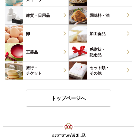
雑貨・
日用品
調味料・
油
卵
加工食品
感謝状・
工芸品
記念品
旅行・
セット類・
チケット
その他
トップページへ
おすすめ返礼品