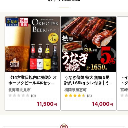
《14営業日以内に発送》オ
うなぎ蒲焼 特大 無頭 5尾
トイ
ホーツクビール4本セット
計約1.65kg タレ付き | う
トダ
( 飲料 飲み物 お酒 ビール
なぎ蒲焼
速〔
北海道北見市
福岡県須恵町
宮崎
クラフトビール 瓶ビール
(0)
(8)
贈答 ギフト 贈り物 お中元
11,500
14,000
御中元 お歳暮 御歳暮 お祝
い プレゼント モルトビー
ル 麦芽100% 熨斗 のし )【
028-0064】