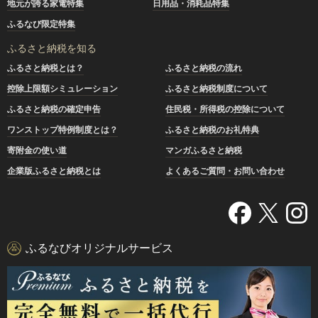
地元が誇る家電特集
日用品・消耗品特集
ふるなび限定特集
ふるさと納税を知る
ふるさと納税とは？
ふるさと納税の流れ
控除上限額シミュレーション
ふるさと納税制度について
ふるさと納税の確定申告
住民税・所得税の控除について
ワンストップ特例制度とは？
ふるさと納税のお礼特典
寄附金の使い道
マンガふるさと納税
企業版ふるさと納税とは
よくあるご質問・お問い合わせ
ふるなびオリジナルサービス