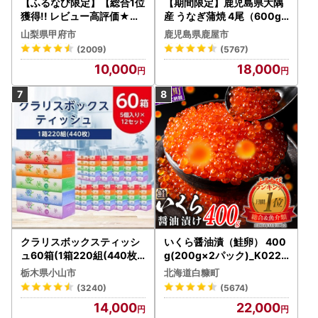
【ふるなび限定】【総合1位
【期間限定】鹿児島県大隅
獲得!! レビュー高評価★】
産 うなぎ蒲焼 4尾（600g
〈2026年度配送分〉山梨
） KN007-004-04-cp18
山梨県甲府市
鹿児島県鹿屋市
県産 シャインマスカット 2
うなぎ 鰻 魚 惣菜 総菜
(2009)
(5767)
～3房（1.0kg以上）シャイ
10,000
18,000
ン フルーツ FN-Limited-S
P
クラリスボックスティッシ
いくら醤油漬（鮭卵） 400
ュ60箱(1箱220組(440枚))
g(200g×2パック)_K022-
(5個入り×12セット)【配送
1676
栃木県小山市
北海道白糠町
不可地域：離島・沖縄県】
(3240)
(5674)
【1256759】
14,000
22,000