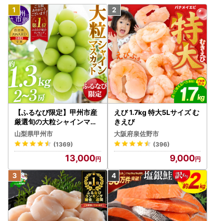
【ふるなび限定】甲州市産
えび 1.7kg 特大5Lサイズ む
厳選旬の大粒シャインマス
きえび
カット 約1.3kg 2～3房【2
山梨県甲州市
大阪府泉佐野市
026年発送】（MG）B12-
(1369)
(396)
472 FN-Limited-VO シャ
13,000
9,000
インマスカット フルーツ