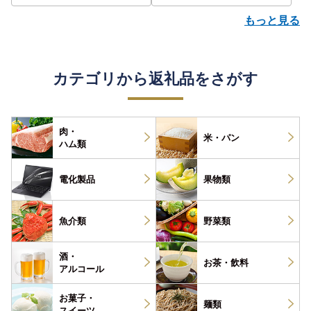
もっと見る
カテゴリから返礼品をさがす
肉・
米・パン
ハム類
電化製品
果物類
魚介類
野菜類
酒・
お茶・
飲料
アルコール
お菓子・
麺類
スイーツ