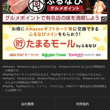
Amazon、Amazon.co.jpおよびそのロゴは、Amazon.com,Inc.またはその関連会社
の商標です。
PayPayマネーライトが付与されます。PayPayマネーライトの出金はできません。
Amazon、Amazon.co.jp、Amazon Payおよびそれらのロゴは、Amazon.com, Inc.
またはその関連会社の商標です。
PayPay、PayPayのロゴ、ペイペイ、Ｐのロゴは、LINEヤフー株式会社の登録商標ま
たは商標です。
会社概要
利用規約