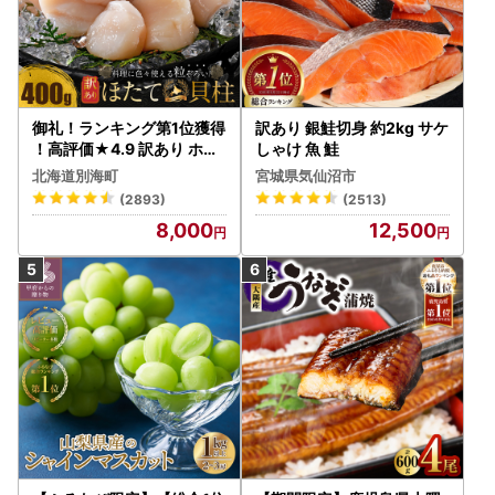
御礼！ランキング第1位獲得
訳あり 銀鮭切身 約2kg サケ
！高評価★4.9 訳あり ホタ
しゃけ 魚 鮭
テ 400g（ほたて 帆立 貝柱
北海道別海町
宮城県気仙沼市
冷凍 ）
(2893)
(2513)
8,000
12,500