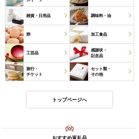
雑貨・
日用品
調味料・
油
卵
加工食品
感謝状・
工芸品
記念品
旅行・
セット類・
チケット
その他
トップページへ
おすすめ返礼品