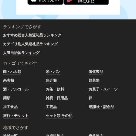
ランキングでさがす
おすすめ総合人気返礼品ランキング
カテゴリ別人気返礼品ランキング
人気自治体ランキング
カテゴリでさがす
肉・ハム類
米・パン
電化製品
果実類
魚介類
野菜類
酒・アルコール
お茶・飲料
お菓子・スイーツ
麺類
雑貨・日用品
卵
加工食品
工芸品
感謝状・記念品
旅行・チケット
セット類 その他
地域でさがす
地域一覧
北海道地方
東北地方