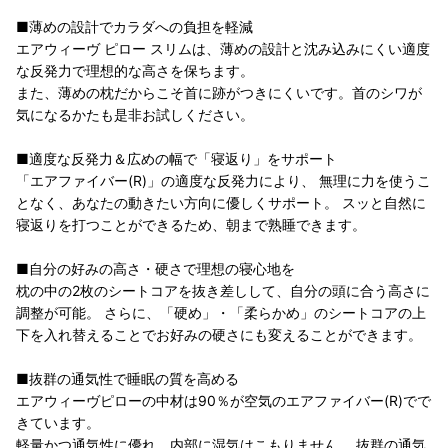
■薄めの設計でカラダへの負担を軽減
エアウィーヴ ピロー スリムは、薄めの設計と沈み込みにくい適度
な反発力で理想的な高さを保ちます。
また、薄めの枕だからこそ首に跡がつきにくいです。首のシワが
気になるかたも是非お試しください。
■適度な反発力＆広めの幅で「寝返り」をサポート
「エアファイバー(R)」の適度な反発力により、 無理に力を使うこ
となく、あなたの動きたい方向に優しくサポート。 スッと自然に
寝返りを打つことができるため、朝まで熟睡できます。
■自分の好みの高さ・硬さで理想の寝心地を
枕の中の2枚のシートコアを抜き差しして、自分の頭に合う高さに
調整が可能。 さらに、「硬め」・「柔らかめ」のシートコアの上
下を入れ替えることでお好みの硬さにも変えることができます。
■抜群の通気性で睡眠の質を高める
エアウィーヴピローの中材は90％が空気のエアファイバー(R)でで
きています。
軽量かつ通気性に優れ、内部に湿気はこもりません。 抜群の通気