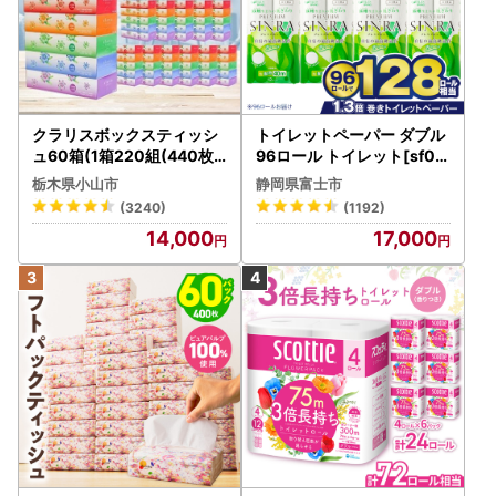
クラリスボックスティッシ
トイレットペーパー ダブル
ュ60箱(1箱220組(440枚))
96ロール トイレット[sf00
(5個入り×12セット)【配送
1-012]
栃木県小山市
静岡県富士市
不可地域：離島・沖縄県】
(3240)
(1192)
【1256759】
14,000
17,000