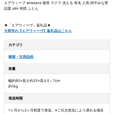
エアウィーブ airweave 寝具 マクラ 洗える 有名 人気 田中みな実
話題 slim 布団 ふとん
★「エアウィーヴ」返礼品★
大府市の【エアウィーヴ】返礼品はこちら
カテゴリ
雑貨・日用品
枕
容量
幅約80×長さ約33×高さ5～7cm
約1kg
発送時期
1ヶ月から2ヶ月程度で発送。※ご注文状況により遅れる場合