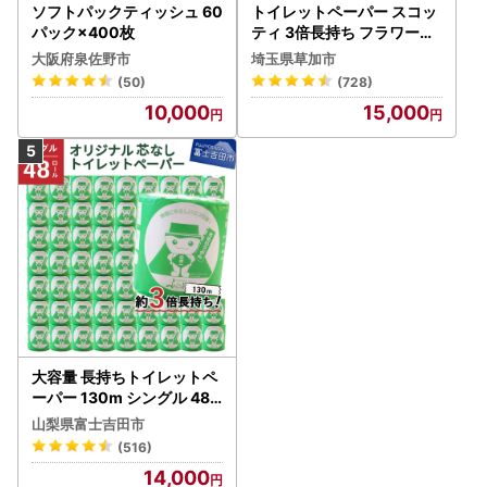
ソフトパックティッシュ 60
トイレットペーパー スコッ
パック×400枚
ティ 3倍長持ち フラワーパ
ック 4ロール×6P
大阪府泉佐野市
埼玉県草加市
(50)
(728)
10,000
15,000
大容量 長持ちトイレットペ
ーパー 130m シングル 48R
芯なし 3倍巻 トイレット
山梨県富士吉田市
(516)
14,000