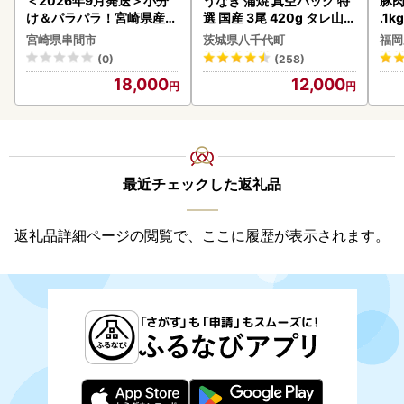
＜2026年9月発送＞小分
うなぎ 蒲焼 真空パック 特
豚肉
け＆パラパラ！宮崎県産鶏
選 国産 3尾 420g タレ山椒
.1k
ももカット合計3kg_K043
付き うな重 ひつまぶし 訳
宮崎県串間市
茨城県八千代町
福岡
-009-2609
あり 茨城 ウナギ 鰻 個包装
(0)
(258)
人気 美味しい 小分け 八千
18,000
12,000
代町
最近チェックした返礼品
返礼品詳細ページの閲覧で、ここに履歴が表示されます。