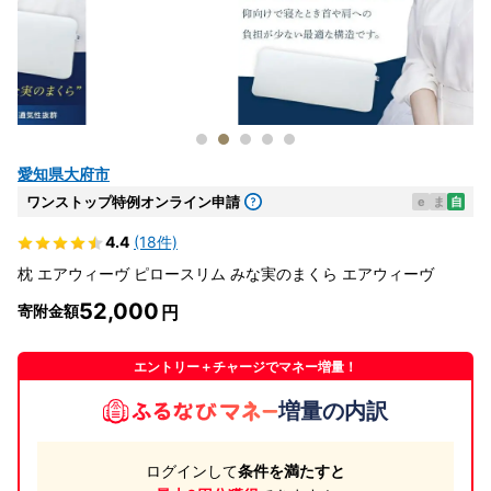
愛知県大府市
ワンストップ特例オンライン申請
e
ま
自
4.4
(18件)
枕 エアウィーヴ ピロースリム みな実のまくら エアウィーヴ
52,000
寄附金額
エントリー＋チャージでマネー増量！
増量の内訳
ログインして
条件を満たすと