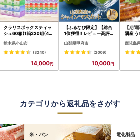
クラリスボックスティッ
【ふるなび限定】【総合
【期間
シュ60箱(1箱220組(44
1位獲得!! レビュー高評価
隅産 う
0枚))(5個入り×12セッ
★】〈2026年度配送分
0g） K
栃木県小山市
山梨県甲府市
鹿児島
ト)【配送不可地域：離島
〉山梨県産 シャインマス
cp18 
・沖縄県】【1256759】
カット 2～3房（1.0kg以
菜
(3240)
(2009)
上）シャイン フルーツ F
14,000
10,000
N-Limited-SP
カテゴリから返礼品をさがす
米・パン
電化製品