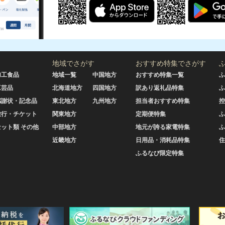
地域でさがす
おすすめ特集でさがす
加工食品
地域一覧
中国地方
おすすめ特集一覧
ふ
工芸品
北海道地方
四国地方
訳あり返礼品特集
ふ
感謝状・記念品
東北地方
九州地方
担当者おすすめ特集
控
旅行・チケット
関東地方
定期便特集
ふ
セット類 その他
中部地方
地元が誇る家電特集
ふ
近畿地方
日用品・消耗品特集
住
ふるなび限定特集