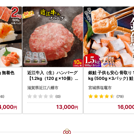
g 無着色
近江牛入（生）ハンバーグ
銀鮭 子供も安心 骨取り 1
【1.2kg（120ｇ×10個）
kg (500g ×3パック) 鮭
】【AG09W】
滋賀県近江八幡市
宮城県塩竈市
98)
(0)
(79)
4,000
13,000
16,00