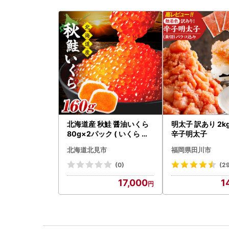
北海道産 秋鮭 醤油いくら
明太子 訳あり 2k
80g×2パック ( いくら イ
辛子明太子
クラ 魚卵 鮭 サケ さけ 鮭い
北海道北見市
福岡県田川市
くら 醤油漬け パック 北海
道産 ふるさと納税 秋鮭 )【
(0)
(2
233-0002】
17,000
1