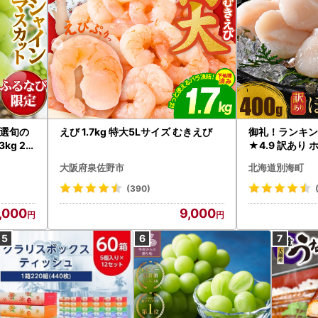
選旬の
えび 1.7kg 特大5Lサイズ むきえび
御礼！ランキン
kg 2
★4.9 訳あり 
B12-
帆立 貝柱 冷凍 
大阪府泉佐野市
北海道別海町
インマス
(390)
,000
9,000