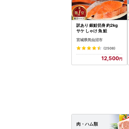
訳あり 銀鮭切身 約2kg
サケ しゃけ 魚 鮭
宮城県気仙沼市
(2508)
12,500
肉・
ハム類