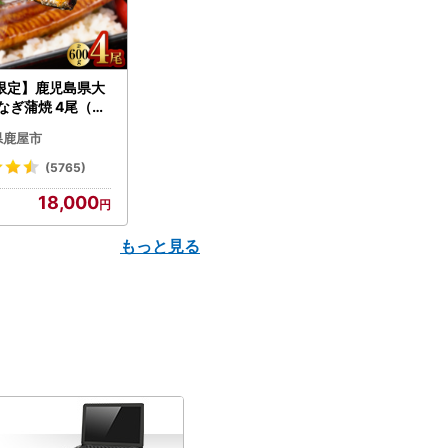
限定】鹿児島県大
なぎ蒲焼 4尾（60
N007-004-04-
県鹿屋市
うなぎ 鰻 魚 惣菜 総
(5765)
18,000
もっと見る