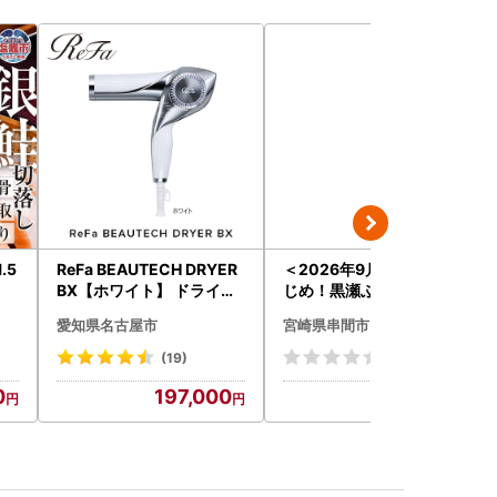
.5
ReFa BEAUTECH DRYER
＜2026年9月発送分＞活
BX【ホワイト】 ドライヤ
じめ！黒瀬ぶりの生鮮ブリ
ー 美容 家電 ドライヤー リ
ロイン2節（1.0kg前後）_
愛知県名古屋市
宮崎県串間市
ファ
K001-012-2609
(19)
(0)
0
197,000
24,000