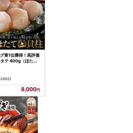
グ第1位獲得！高評価
ホタテ 400g（ほたて
）
(2892)
8,000