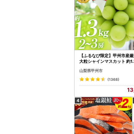
【ふるなび限定】甲州市産厳
大粒シャインマスカット 約1.3
～3房【2026年発送】（MG）
山梨県甲州市
472 FN-Limited-VO シャ
カット フルーツ
(1368)
13