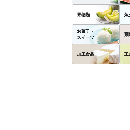
果物類
魚
お菓子・
麺
スイーツ
加工食品
工