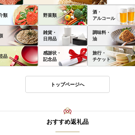
酒・
介類
野菜類
アルコール
雑貨・
調味料・
類
日用品
油
感謝状・
旅行・
芸品
記念品
チケット
トップページへ
おすすめ返礼品