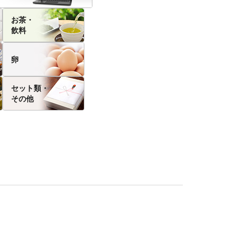
お茶・
飲料
卵
セット類・
その他