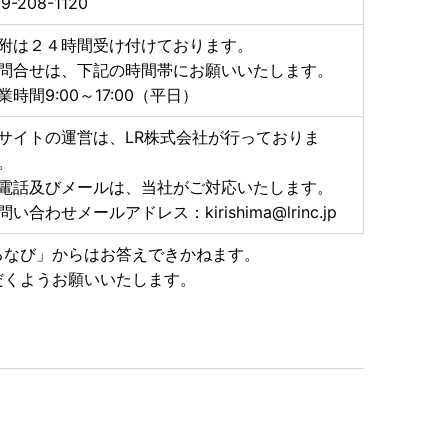
9-208-1120
スマホのみで申請を完結できるアプリ「IAM(アイア
附は２４時間受け付けております。
問合せは、下記の時間帯にお願いいたします。
なりました。
業時間9:00～17:00（平日）
用して申請していただくことで、申請書の記入・郵送・
手続きを大幅にスキップできます。
サイトの運営は、LR株式会社が行っておりま
ご利用可能です。
。
電話及びメールは、当社がご対応いたします。
用ください★
問い合わせメールアドレス：kirishima@lrinc.jp
 マイナンバー＞で検索！
るなび」からはお答えできかねます。
だくようお願いいたします。
委託しています。