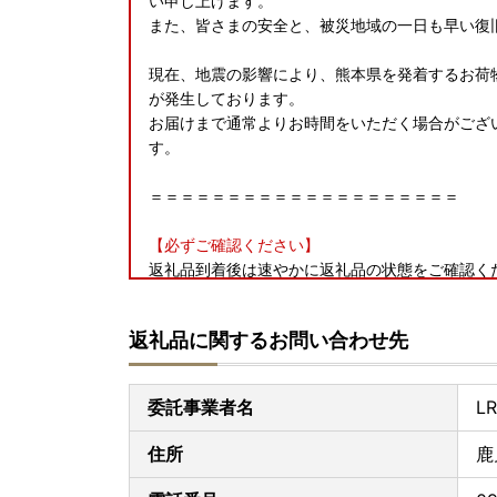
い申し上げます。
また、皆さまの安全と、被災地域の一日も早い復
現在、地震の影響により、熊本県を発着するお荷
が発生しております。
お届けまで通常よりお時間をいただく場合がござ
す。
＝＝＝＝＝＝＝＝＝＝＝＝＝＝＝＝＝＝＝＝
【必ずご確認ください】
返礼品到着後は速やかに返礼品の状態をご確認く
万全を期して返礼品をお届けしていますが、万が
礼品到着から2日以内に、写真(画像)を添付のう
返礼品に関するお問い合わせ先
《kirishima@lrinc.jp》
尚、到着後3日以上経過した際は対応いたしかね
ご了承の上、お申込みくださいますようお願い申
委託事業者名
L
＝＝＝
住所
鹿
▼マイナンバーカードをお持ちの方へ朗報♪▼
霧島市ふるさと納税のワンストップは、申請アプリ