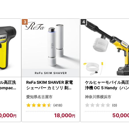
ル高圧洗
ReFa SKIM SHAVER 家電
ケルヒャーモバイル高
ompact
シェーバー カミソリ 剃刀
浄機 OC 5 Handy（ハ
APV00
シェーバー
ィジェット） APV000
愛知県名古屋市
神奈川県横浜市
(418)
(0)
0,000
18,000
50,00