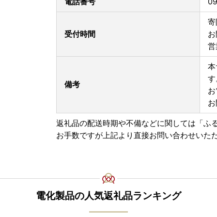
電話番号
09
------------------
ご寄附をいただいた皆様の負担を軽減するために、
寄
ム)」を
受付時間
お
霧島市ふるさと納税でもご利用いただけるように
営
マイナンバーカードをお持ちであれば、IAMを使
署名や書類添付・ポスト投函など、手間のかかる
本
※従来通りの「書類郵送による申請」も引き続き
す
備考
お
★申請アプリ【IAM】をダウンロードの上、ご利
お
Android・iOSのアプリストアにて＜アイアム
返礼品の配送時期や不備などに関しては「ふ
【ワンストップ特例申請書送付先】
お手数ですが上記より直接お問い合わせいた
〒897-8790
鹿児島県南さつま市加世田本町41-7
霧島市ふるさと納税ワンストップ受付センター 宛
※霧島市はワンストップ特例申請受付業務を外部
電化製品の人気返礼品ランキング