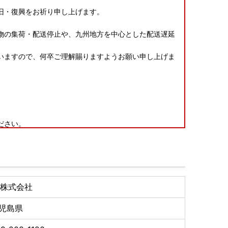
旧・復興をお祈り申し上げます。
物の集荷・配送停止や、九州地方を中心とした配送遅延
いますので、何卒ご理解賜りますようお願い申し上げま
ださい。
一返礼品に不良・破損・誤納品などございましたら、返
え下記アドレスまでメールにてご連絡ください。
ます。
し上げます。
R株式会社
児島県
「IAM」で簡単便利にスマホで完結！