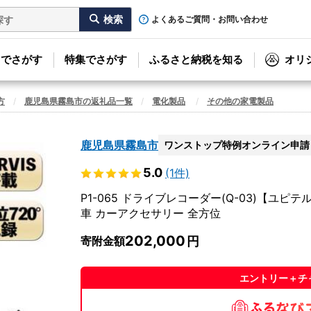
よくあるご質問・お問い合わせ
リでさがす
特集でさがす
ふるさと納税を知る
オリ
方
鹿児島県霧島市の返礼品一覧
電化製品
その他の家電製品
鹿児島県霧島市
ワンストップ特例オンライン申請
5.0
(1件)
P1-065 ドライブレコーダー(Q-03)【ユピ
車 カーアクセサリー 全方位
202,000
寄附金額
エントリー＋チ