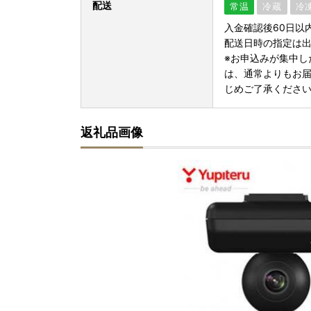
配送
常温
冷蔵
冷
入金確認後60日以
配送日時の指定は
※お申込みが集中し
は、通常よりもお
じめご了承くださ
返礼品画像