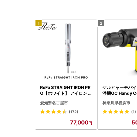
ReFa STRAIGHT IRON PR
ケルヒャーモバイ
O【ホワイト】 アイロン
浄機OC Handy C
家電 美容 リファ アイロン
（ハンディエア） 
愛知県名古屋市
神奈川県横浜市
07
(172)
(1)
77,000
5