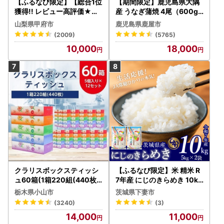
【ふるなび限定】【総合1位
【期間限定】鹿児島県大隅
獲得!! レビュー高評価★】
産 うなぎ蒲焼 4尾（600g
〈2026年度配送分〉山梨
） KN007-004-04-cp18
山梨県甲府市
鹿児島県鹿屋市
県産 シャインマスカット 2
うなぎ 鰻 魚 惣菜 総菜
(2009)
(5765)
～3房（1.0kg以上）シャイ
10,000
18,000
ン フルーツ FN-Limited-S
P
クラリスボックスティッシ
【ふるなび限定】米 精米 R
ュ60箱(1箱220組(440枚))
7年産 にじのきらめき 10kg
(5個入り×12セット)【配送
10月 FN-Limited-PR
栃木県小山市
茨城県下妻市
不可地域：離島・沖縄県】
(3240)
(3)
【1256759】
14,000
11,000