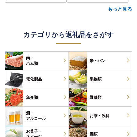
もっと見る
カテゴリから返礼品をさがす
肉・
米・パン
ハム類
電化製品
果物類
魚介類
野菜類
酒・
お茶・
飲料
アルコール
お菓子・
麺類
スイーツ