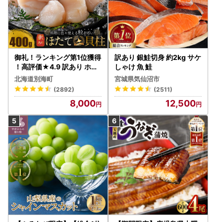
御礼！ランキング第1位獲得
訳あり 銀鮭切身 約2kg サケ
！高評価★4.9 訳あり ホタ
しゃけ 魚 鮭
テ 400g（ほたて 帆立 貝柱
北海道別海町
宮城県気仙沼市
冷凍 ）
(2892)
(2511)
8,000
12,500