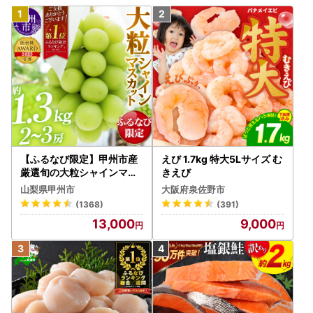
【ふるなび限定】甲州市産
えび 1.7kg 特大5Lサイズ む
厳選旬の大粒シャインマス
きえび
カット 約1.3kg 2～3房【2
山梨県甲州市
大阪府泉佐野市
026年発送】（MG）B12-
(1368)
(391)
472 FN-Limited-VO シャ
13,000
9,000
インマスカット フルーツ