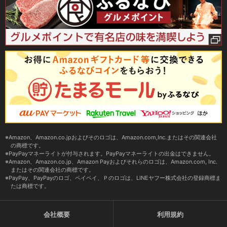
Amazon、Amazon.co.jpおよびそのロゴは、Amazon.com,Inc.またはその関連会社
の商標です。
PayPayマネーライトが付与されます。PayPayマネーライトの出金はできません。
Amazon、Amazon.co.jp、Amazon Payおよびそれらのロゴは、Amazon.com, Inc.
またはその関連会社の商標です。
PayPay、PayPayのロゴ、ペイペイ、Ｐのロゴは、LINEヤフー株式会社の登録商標ま
たは商標です。
会社概要
利用規約