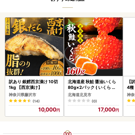
訳あり 銀鱈西京漬け 10切
北海道産 秋鮭 醤油いくら
【訳
1kg 【西京漬け】
80g×2パック ( いくら イ
4種
クラ 魚卵 鮭 サケ さけ 鮭い
神奈川県藤沢市
北海道北見市
神奈
くら 醤油漬け パック 北海
(14)
(0)
道産 ふるさと納税 秋鮭 )【
10,000
17,000
233-0002】