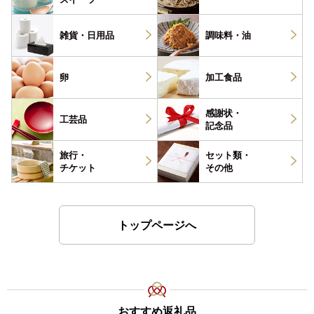
雑貨・
日用品
調味料・
油
卵
加工食品
感謝状・
工芸品
記念品
旅行・
セット類・
チケット
その他
トップページへ
おすすめ返礼品