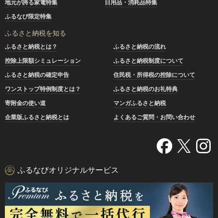
地元が誇る家電特集
日用品・消耗品特集
ふるなび限定特集
ふるさと納税を知る
ふるさと納税とは？
ふるさと納税の流れ
控除上限額シミュレーション
ふるさと納税制度について
ふるさと納税の確定申告
住民税・所得税の控除について
ワンストップ特例制度とは？
ふるさと納税のお礼特典
寄附金の使い道
マンガふるさと納税
企業版ふるさと納税とは
よくあるご質問・お問い合わせ
ふるなびオリジナルサービス