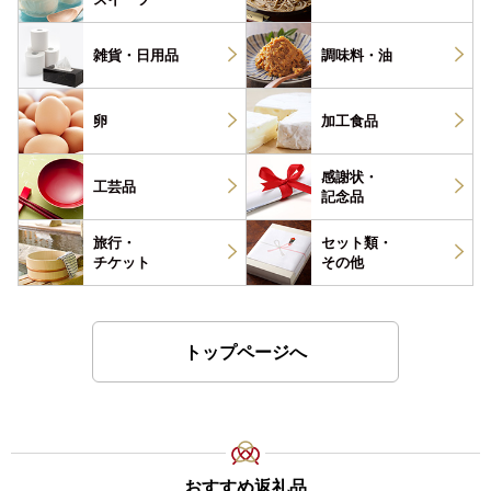
雑貨・
日用品
調味料・
油
卵
加工食品
感謝状・
工芸品
記念品
旅行・
セット類・
チケット
その他
トップページへ
おすすめ返礼品