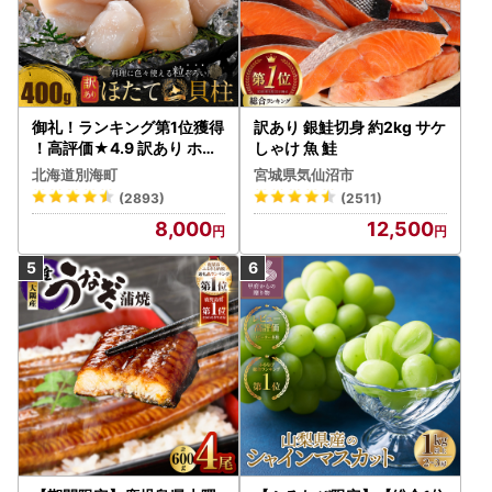
御礼！ランキング第1位獲得
訳あり 銀鮭切身 約2kg サケ
！高評価★4.9 訳あり ホタ
しゃけ 魚 鮭
テ 400g（ほたて 帆立 貝柱
北海道別海町
宮城県気仙沼市
冷凍 ）
(2893)
(2511)
8,000
12,500