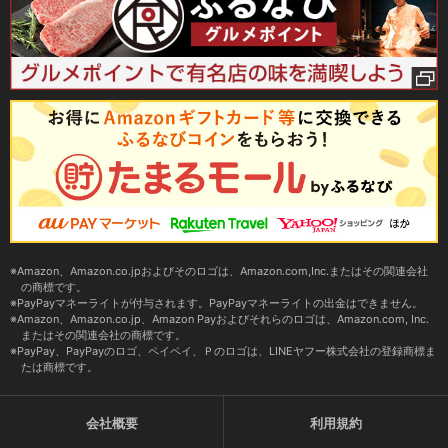
Amazon、Amazon.co.jpおよびそのロゴは、Amazon.com,Inc.またはその関連会社
の商標です。
PayPayマネーライトが付与されます。PayPayマネーライトの出金はできません。
Amazon、Amazon.co.jp、Amazon Payおよびそれらのロゴは、Amazon.com, Inc.
またはその関連会社の商標です。
PayPay、PayPayのロゴ、ペイペイ、Ｐのロゴは、LINEヤフー株式会社の登録商標ま
たは商標です。
会社概要
利用規約