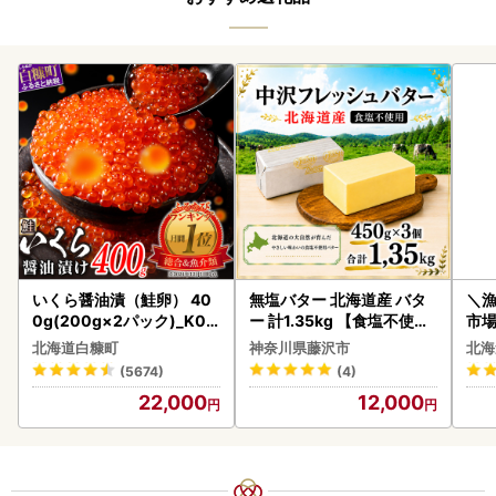
いくら醤油漬（鮭卵） 40
無塩バター 北海道産 バタ
＼
0g(200g×2パック)_K02
ー 計1.35kg 【食塩不使用
市場
2-1676
】
貝柱
北海道白糠町
神奈川県藤沢市
北海
(5674)
(4)
22,000
12,000