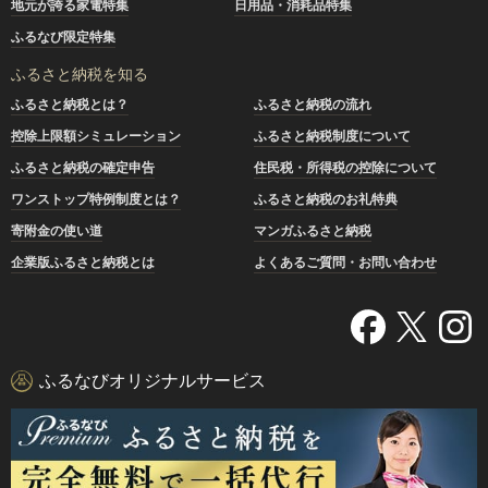
地元が誇る家電特集
日用品・消耗品特集
ふるなび限定特集
ふるさと納税を知る
ふるさと納税とは？
ふるさと納税の流れ
控除上限額シミュレーション
ふるさと納税制度について
ふるさと納税の確定申告
住民税・所得税の控除について
ワンストップ特例制度とは？
ふるさと納税のお礼特典
寄附金の使い道
マンガふるさと納税
企業版ふるさと納税とは
よくあるご質問・お問い合わせ
ふるなびオリジナルサービス