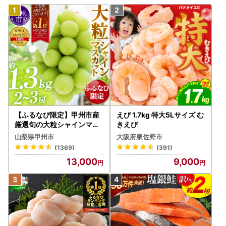
【ふるなび限定】甲州市産
えび 1.7kg 特大5Lサイズ む
厳選旬の大粒シャインマス
きえび
カット 約1.3kg 2～3房【2
山梨県甲州市
大阪府泉佐野市
026年発送】（MG）B12-
(1369)
(391)
472 FN-Limited-VO シャ
13,000
9,000
インマスカット フルーツ