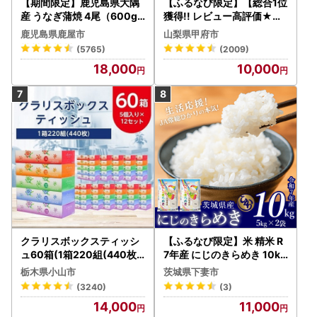
【期間限定】鹿児島県大隅
【ふるなび限定】【総合1位
産 うなぎ蒲焼 4尾（600g
獲得!! レビュー高評価★】
） KN007-004-04-cp18
〈2026年度配送分〉山梨
鹿児島県鹿屋市
山梨県甲府市
うなぎ 鰻 魚 惣菜 総菜
県産 シャインマスカット 2
(5765)
(2009)
～3房（1.0kg以上）シャイ
18,000
10,000
ン フルーツ FN-Limited-S
P
クラリスボックスティッシ
【ふるなび限定】米 精米 R
ュ60箱(1箱220組(440枚))
7年産 にじのきらめき 10kg
(5個入り×12セット)【配送
10月 FN-Limited-PR
栃木県小山市
茨城県下妻市
不可地域：離島・沖縄県】
(3240)
(3)
【1256759】
14,000
11,000