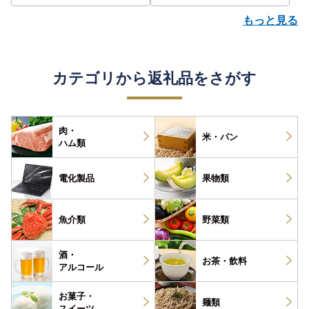
もっと見る
カテゴリから返礼品をさがす
肉・
米・パン
ハム類
電化製品
果物類
魚介類
野菜類
酒・
お茶・
飲料
アルコール
お菓子・
麺類
スイーツ