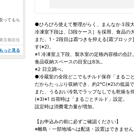
取ってもら
●ひろびろ使えて整理がらく、まんなか３段大容
冷凍室下段は、[3段ケース］を採用、食品の
また、1・2段目は霜つきを抑える[霜ブロッ
 東京都在住
す(※2)。
もっと見る
※1 冷凍室上下段、製氷室の定格内容積の合計
食品収納スペースの目安は83L。
※2 日立調べ。
●冷蔵室の全段どこでもチルド保存「まるごと
だからたっぷり収納でき、約2℃(※2)の低温
また、うるおい冷気でラップなしでも乾燥を
(※3)※1 出荷時は「まるごとチルド」設定。
設定時は消費電力量が増加。
【お申込みの前に必ずご確認ください】
※離島・一部地域へは配送・設置はできません