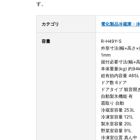
す。
カテゴリ
電化製品
冷蔵庫・
容量
R-H49Y-S
外形寸法(幅×高さ×奥
1mm
据付必要寸法(幅×高さ
本体重量(kg) 約94
総有効内容量 485L
ドア数 6ドア
ドアタイプ 観音開
自動製氷機能 有
霜取り 自動
冷蔵室容量 253L
冷凍室容量 121L
製氷室容量 20L
野菜室容量 91L
冷凍室位置 真ん中