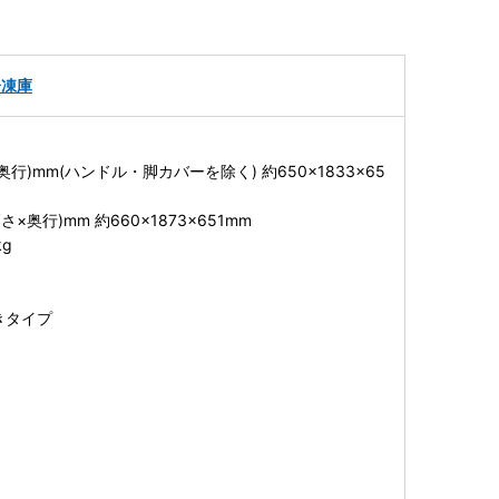
冷凍庫
行)mm(ハンドル・脚カバーを除く) 約650×1833×65
×奥行)mm 約660×1873×651mm
kg
きタイプ