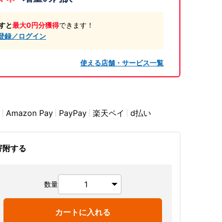
すと
最大0円分獲得
できます！
登録／ログイン
使える店舗・サービス一覧
Amazon Pay
PayPay
楽天ペイ
d払い
寄附する
数量
カートに入れる