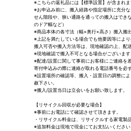
※こちらの返礼品には【標準設置】が含まれま
※お申込み前に、搬入経路や指定場所に充分
せん階段や、狭い通路を通っての搬入はでき
のドア幅など）
※商品本体の各寸法（幅×奥行×高さ）搬入搬出
※上記を満たしている場合でも他要因等によ
搬入可否や搬入方法等は、現地確認の上、配
※現地確認で搬入不可となる場合がございます
※配達/設置に関して事前にお客様にご連絡を
寄付申込みの際に連絡が取れる電話番号を必
※設置場所の確認等、搬入・設置日の調整に
赦下さい。
※搬入/設置当日は立会いをお願い致します。
【リサイクル回収が必要な場合】
※事前にお電話にて確認させて頂きます。
・リサイクル料金は、リサイクルする家電製
※追加料金は現地で現金にてお支払いください