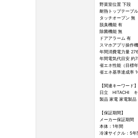
野菜室位置 下段
耐熱トップテーブル
タッチオープン 無
脱臭機能 有
除菌機能 無
ドアアラーム 有
スマホアプリ操作機
年間消費電力量 276k
年間電気代目安 約7
省エネ性能（目標年度
省エネ基準達成率 1
【関連キーワード
日立 HITACH
製品 家電 家電製品
【保証期間】
メーカー保証期間
本体：1年間
冷凍サイクル：5年