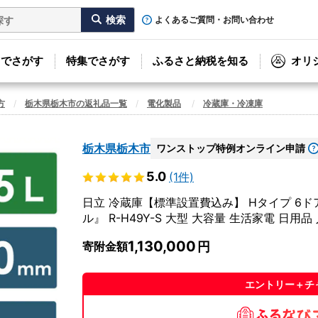
よくあるご質問・お問い合わせ
リでさがす
特集でさがす
ふるさと納税を知る
オリ
方
栃木県栃木市の返礼品一覧
電化製品
冷蔵庫・冷凍庫
栃木県栃木市
ワンストップ特例オンライン申請
5.0
(1件)
日立 冷蔵庫【標準設置費込み】 Hタイプ 6ドア 
ル』 R-H49Y-S 大型 大容量 生活家電 日用品
1,130,000
寄附金額
エントリー＋チ