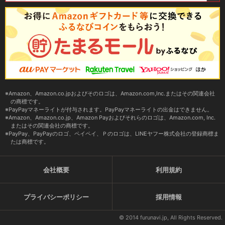
Amazon、Amazon.co.jpおよびそのロゴは、Amazon.com,Inc.またはその関連会社
の商標です。
PayPayマネーライトが付与されます。PayPayマネーライトの出金はできません。
Amazon、Amazon.co.jp、Amazon Payおよびそれらのロゴは、Amazon.com, Inc.
またはその関連会社の商標です。
PayPay、PayPayのロゴ、ペイペイ、Ｐのロゴは、LINEヤフー株式会社の登録商標ま
たは商標です。
会社概要
利用規約
プライバシーポリシー
採用情報
© 2014 furunavi.jp, All Rights Reserved.