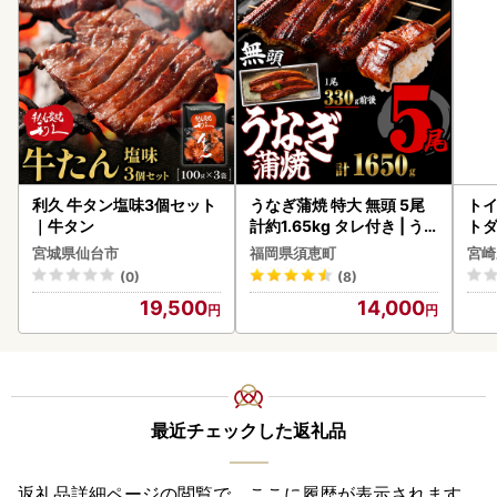
利久 牛タン塩味3個セット
うなぎ蒲焼 特大 無頭 5尾
トイ
｜牛タン
計約1.65kg タレ付き | う
トダ
なぎ蒲焼
速〔
宮城県仙台市
福岡県須恵町
宮崎
(0)
(8)
19,500
14,000
最近チェックした返礼品
返礼品詳細ページの閲覧で、ここに履歴が表示されます。