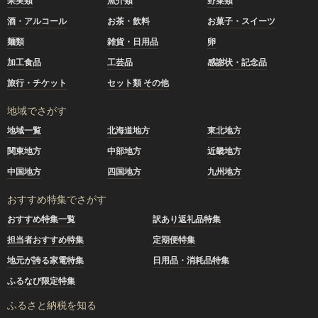
果実類
魚介類
野菜類
酒・アルコール
お茶・飲料
お菓子・スイーツ
麺類
雑貨・日用品
卵
加工食品
工芸品
感謝状・記念品
旅行・チケット
セット類 その他
地域でさがす
地域一覧
北海道地方
東北地方
関東地方
中部地方
近畿地方
中国地方
四国地方
九州地方
おすすめ特集でさがす
おすすめ特集一覧
訳あり返礼品特集
担当者おすすめ特集
定期便特集
地元が誇る家電特集
日用品・消耗品特集
ふるなび限定特集
ふるさと納税を知る