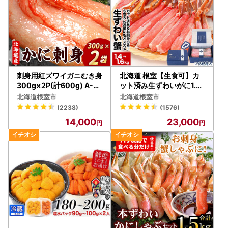
刺身用紅ズワイガニむき身
北海道 根室【生食可】カ
300g×2P(計600g) A-07
ット済み生ずわいがに1.4
032
～1.6kg(700～800g×2P
北海道根室市
北海道根室市
) B-48014
(2238)
(1576)
14,000
23,000