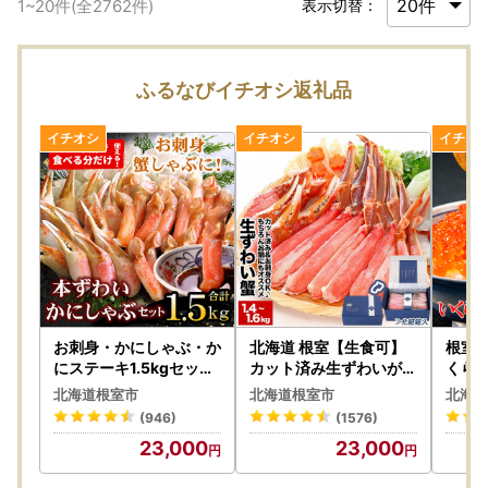
1
~
20
件(全
2762
件)
表示切替：
ふるなびイチオシ返礼品
お刺身・かにしゃぶ・か
北海道 根室【生食可】
根室
にステーキ1.5kgセット
カット済み生ずわいがに
くら醤
B-07024
1.4～1.6kg(700～800
×2P(
北海道根室市
北海道根室市
北海道
g×2P) B-48014
5
(946)
(1576)
23,000
23,000