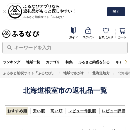
ふるなびアプリなら
返礼品がもっと探しやすい！
開く
ふるさと納税サイト「ふるなび」
ガイド
ログイン
お気に入り
カート
キーワードを入力
ランキング
地域一覧
カテゴリ
特集
ふるさと納税を知る
キャンペ
ふるさと納税サイト「ふるなび」
地域でさがす
北海道地方
北海道
北海道根室市の返礼品一覧
おすすめ順
安い順
高い順
レビュー件数順
レビュー評価順