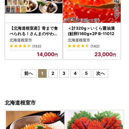
【北海道根室産】骨まで食
＜計320g＞いくら醤油漬
べられる！さんまのやわら
(鮭卵)160g×2P B-11012
か煮セット A-09004
北海道根室市
北海道根室市
(152)
(142)
14,000
23,000
前へ
1
2
3
4
5
次へ
北海道根室市