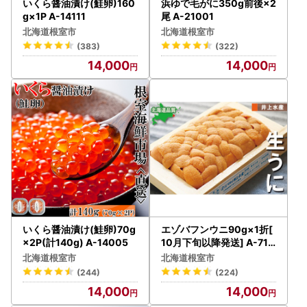
いくら醤油漬け(鮭卵)160
浜ゆで毛がに350g前後×2
g×1P A-14111
尾 A-21001
北海道根室市
北海道根室市
(383)
(322)
14,000
14,000
いくら醤油漬け(鮭卵)70g
エゾバフンウニ90g×1折[
×2P(計140g) A-14005
10月下旬以降発送] A-710
30
北海道根室市
北海道根室市
(244)
(224)
14,000
14,000