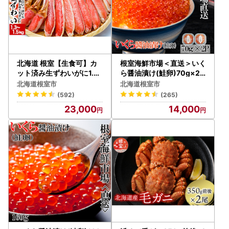
北海道 根室【生食可】カ
根室海鮮市場＜直送＞いく
ット済み生ずわいがに1.3
ら醤油漬け(鮭卵)70g×2P
～1.5kg×1P B-38005
(計140g) A-28005
北海道根室市
北海道根室市
(592)
(265)
23,000
14,000