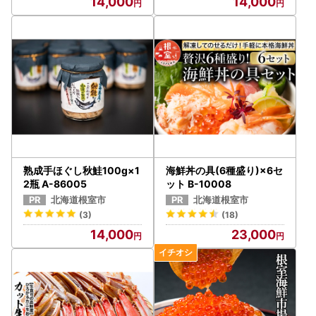
14,000
14,000
熟成手ほぐし秋鮭100g×1
海鮮丼の具(6種盛り)×6セ
2瓶 A-86005
ット B-10008
北海道根室市
北海道根室市
(3)
(18)
14,000
23,000