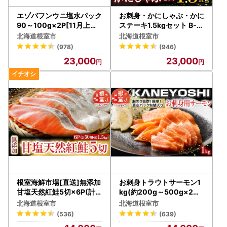
エゾバフンウニ塩水パック
お刺身・かにしゃぶ・かに
90～100g×2P[11月上旬
ステーキ1.5kgセット B-0
以降発送] B-24015
7024
北海道根室市
北海道根室市
(978)
(946)
23,000
23,000
根室海鮮市場[直送]無添加
お刺身トラウトサーモン1
甘塩天然紅鮭5切×6P(計3
kg(約200g～500g×2～
0切、約1.5kg) A-28004
5本) A-09002
北海道根室市
北海道根室市
(536)
(639)