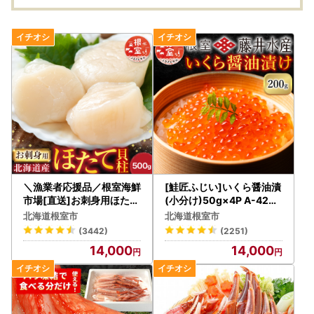
＼漁業者応援品／根室海鮮
[鮭匠ふじい]いくら醤油漬
市場[直送]お刺身用ほたて
(小分け)50g×4P A-4209
貝柱500g A-28002
5
北海道根室市
北海道根室市
(3442)
(2251)
14,000
14,000