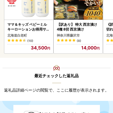
ママ＆キッズ ベビーミル
【訳あり】 特大 西京漬け
《
キーローションお得用サイ
4種 8切 西京漬け
切れ
ズ 380ml 2本セット CH21
0g 
北海道白老町
神奈川県藤沢市
北海
0
(10)
(8)
34,500
14,000
最近チェックした返礼品
返礼品詳細ページの閲覧で、ここに履歴が表示されます。