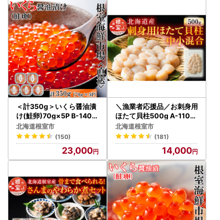
＜計350g＞いくら醤油漬
＼漁業者応援品／お刺身用
け(鮭卵)70g×5P B-1401
ほたて貝柱500g A-1100
0
2
北海道根室市
北海道根室市
(150)
(181)
23,000
14,000