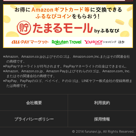
Amazon、Amazon.co.jpおよびそのロゴは、Amazon.com,Inc.またはその関連会社
の商標です。
PayPayマネーライトが付与されます。PayPayマネーライトの出金はできません。
Amazon、Amazon.co.jp、Amazon Payおよびそれらのロゴは、Amazon.com, Inc.
またはその関連会社の商標です。
PayPay、PayPayのロゴ、ペイペイ、Ｐのロゴは、LINEヤフー株式会社の登録商標ま
たは商標です。
会社概要
利用規約
プライバシーポリシー
採用情報
© 2014 furunavi.jp, All Rights Reserved.