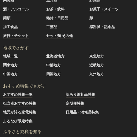
果実類
魚介類
野菜類
酒・アルコール
お茶・飲料
お菓子・スイーツ
麺類
雑貨・日用品
卵
加工食品
工芸品
感謝状・記念品
旅行・チケット
セット類 その他
地域でさがす
地域一覧
北海道地方
東北地方
関東地方
中部地方
近畿地方
中国地方
四国地方
九州地方
おすすめ特集でさがす
おすすめ特集一覧
訳あり返礼品特集
担当者おすすめ特集
定期便特集
地元が誇る家電特集
日用品・消耗品特集
ふるなび限定特集
ふるさと納税を知る