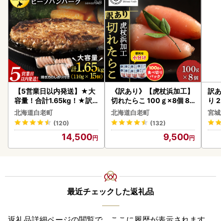
【5営業日以内発送】★大
《訳あり》【虎杖浜加工】
訳あ
容量！合計1.65kg！★訳
切れたらこ 100ｇ×8個 80
り 2
あり・牛の里ビーフハンバ
0g AK081
鮭
北海道白老町
北海道白老町
宮城
ーグ(110ｇ5枚入）×3 AG
(120)
(132)
058
14,500
9,500
最近チェックした返礼品
返礼品詳細ページの閲覧で、ここに履歴が表示されます。