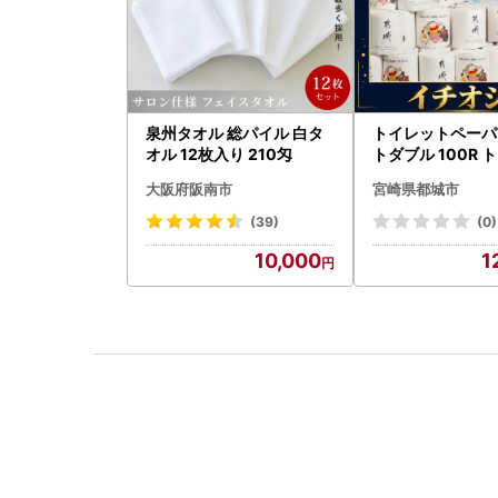
泉州タオル 総パイル 白タ
トイレットペーパ
オル 12枚入り 210匁
トダブル 100R 
速〔12-I5-TP10
大阪府阪南市
宮崎県都城市
(39)
(0)
10,000
1