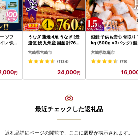
ー ソフ
うなぎ 蒲焼 4尾 うなぎ [最
銀鮭 子供も安心 骨取り 1
トイレ 快
速便 鰻 九州産 国産 計760
kg (500g ×3パック) 鮭
0-R〕
g以上]
宮崎県宮崎市
宮城県塩竈市
(1134)
(79)
2,000
24,000
16,00
最近チェックした返礼品
返礼品詳細ページの閲覧で、ここに履歴が表示されます。