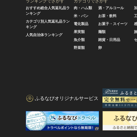
ランキングでさがす
カテゴリでさがす
おすすめ総合人気返礼品ラ
肉・ハム類
酒・アルコール
ンキング
米・パン
お茶・飲料
カテゴリ別人気返礼品ラン
電化製品
お菓子・スイーツ
キング
果実類
麺類
人気自治体ランキング
魚介類
雑貨・日用品
野菜類
卵
ふるなびオリジナルサービス