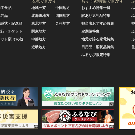
地域でさがす
おすすめ特集でさがす
加工食品
地域一覧
中国地方
おすすめ特集一覧
ふ
工芸品
北海道地方
四国地方
訳あり返礼品特集
ふ
感謝状・記念品
東北地方
九州地方
担当者おすすめ特集
控
旅行・チケット
関東地方
定期便特集
ふ
セット類 その他
中部地方
地元が誇る家電特集
ふ
近畿地方
日用品・消耗品特集
住
ふるなび限定特集