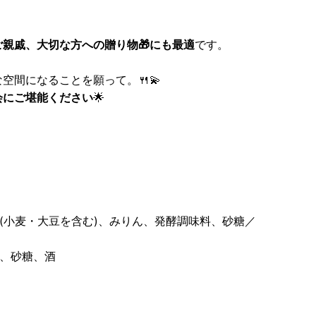
ご親戚、大切な方への贈り物🎁にも最適
です。
な空間になることを願って。🍴💫
会にご堪能ください
🌟
油(小麦・大豆を含む)、みりん、発酵調味料、砂糖／
ん、砂糖、酒