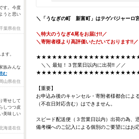
です。今度
ようと思い
＼「うなぎの町 新富町」はテゲバジャーロ
 千葉県在住
＼特大のうなぎ4尾をお届け!!／
＼寄附者様より高評価いただいております!!／
れます。
★★★★★★★★★★★★★★★★★★★
＼＼ 最短！３営業日以内に出荷!! ／／
家族みんな
★★★★★★★★★★★★★★★★★★★
読む
 岡山県在住
【重要】
お申込み後のキャンセル・寄附者様都合によ
り寄せして
（不在日対応含む）はできません。
らしつつ皮
い美味しい
スピード配送便（３営業日以内）出荷の為、
備考欄へのご記入による個別のご要望にはお
 北海道在住