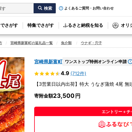
よくあるご質問・お問い合わせ
リでさがす
特集でさがす
ふるさと納税を知る
オリ
方
宮崎県新富町の返礼品一覧
魚介類
ウナギ・穴子
宮崎県新富町
ワンストップ特例オンライン申請
4.9
(712件)
【3営業日以内出荷】特大 うなぎ蒲焼 4尾 無頭 8
23,500
寄附金額
エントリー＋チ