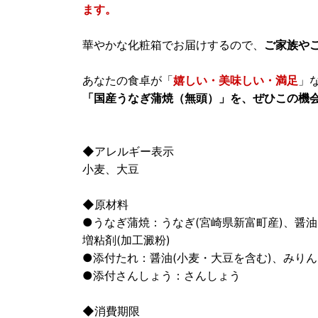
ます。
華やかな化粧箱でお届けするので、
ご家族や
あなたの食卓が「
嬉しい・美味しい・満足
」
「国産うなぎ蒲焼（無頭）」を、ぜひこの機
◆アレルギー表示
小麦、大豆
◆原材料
●うなぎ蒲焼：うなぎ(宮崎県新富町産)、醤
増粘剤(加工澱粉)
●添付たれ：醤油(小麦・大豆を含む)、みり
●添付さんしょう：さんしょう
◆消費期限