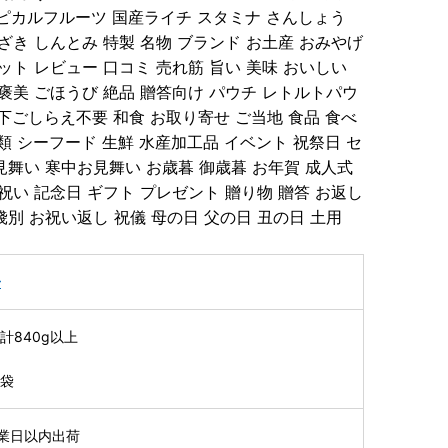
 トロピカルフルーツ 国産ライチ スタミナ さんしょう
ざき しんとみ 特製 名物 ブランド お土産 おみやげ
ット レビュー 口コミ 売れ筋 旨い 美味 おいしい
褒美 ごほうび 絶品 贈答向け パウチ レトルトパウ
 下ごしらえ不要 和食 お取り寄せ ご当地 食品 食べ
魚類 シーフード 生鮮 水産加工品 イベント 祝祭日 セ
見舞い 寒中お見舞い お歳暮 御歳暮 お年賀 成人式
祝い 記念日 ギフト プレゼント 贈り物 贈答 お返し
別 お祝い返し 祝儀 母の日 父の日 丑の日 土用
子
計840g以上
4袋
業日以内出荷