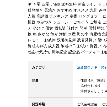
ギ ４尾 四尾 unagi 送料無料 新富ライチ
鰻蒲焼き 長焼き おすすめ オススメ 九州 みや
人気 高評価 ランキング 定番 ロングセラー ヒ
極旨 やみつき ジューシー ごちそう ご馳走 ご
チ 小分け 個食 個包装 味付き 簡単 便利 時短
物 魚 さかな 魚介 海鮮 水産 海の幸 海産物 
レモニー お彼岸 残暑御見舞 残暑見舞い 暑中
御成人御祝 成人祝 敬老の日 お祝い 御祝い 内
感謝の気持ち 周年記念 記念品 パーティー お餞
カテゴリ
魚介類
ウナギ・穴
容量
・蒲焼 4尾（無頭）
・添付たれ 4袋
・添付さんしょう 
発送時期
ご入金確認後、3営