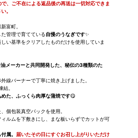
ので、ご不在による返品後の再送は一切対応できま
さい。
県新富町。
した管理で育てている
自慢のうなぎです
✨
厳しい基準をクリアしたものだけを使用していま
醤油メーカーと共同開発した、秘伝の3種類のた
赤外線バーナーで丁寧に焼き上げました。
凍結。
込めた、ふっくら肉厚な蒲焼です
😋
た、個包装真空パックを使用。
フィルムを下敷きにし、まな板いらずでカットが可
も付属。
届いたその日にすぐお召し上がりいただけ