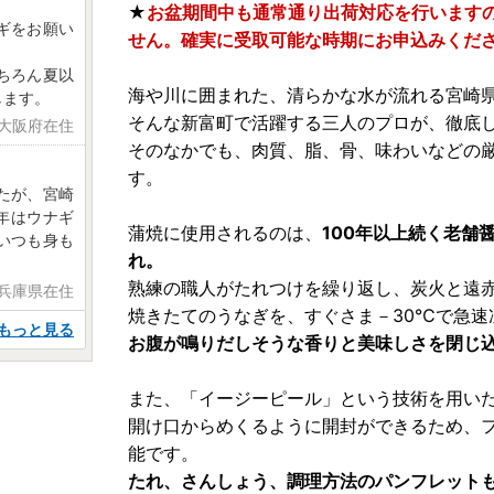
★
お盆期間中も通常通り出荷対応を行います
ギをお願い
せん。確実に受取可能な時期にお申込みくだ
ちろん夏以
海や川に囲まれた、清らかな水が流れる宮崎
します。
そんな新富町で活躍する三人のプロが、徹底
 大阪府在住
そのなかでも、肉質、脂、骨、味わいなどの
す。
たが、宮崎
年はウナギ
蒲焼に使用されるのは、
100年以上続く老舗
いつも身も
れ。
熟練の職人がたれつけを繰り返し、炭火と遠
 兵庫県在住
焼きたてのうなぎを、すぐさま－30℃で急速
もっと見る
お腹が鳴りだしそうな香りと美味しさを閉じ
また、「イージーピール」という技術を用い
開け口からめくるように開封ができるため、
能です。
たれ、さんしょう、調理方法のパンフレット