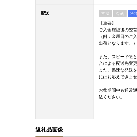
配送
常温
冷蔵
冷
【重要】
ご入金確認後の翌営
（例：金曜日のご
出荷となります。
また、スピード便
合による配送先変
また、迅速な発送
にはお応えできま
お盆期間中も通常
込ください。
返礼品画像