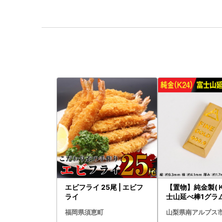
エビフライ 25尾 | エビフ
【置物】純金製(Ｋ
ライ
士山延べ棒1グラム 
180
福岡県須恵町
山梨県南アルプス