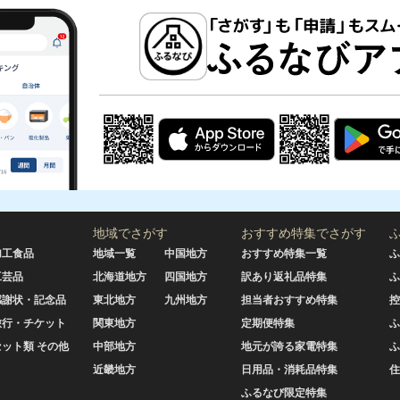
地域でさがす
おすすめ特集でさがす
加工食品
地域一覧
中国地方
おすすめ特集一覧
ふ
工芸品
北海道地方
四国地方
訳あり返礼品特集
ふ
感謝状・記念品
東北地方
九州地方
担当者おすすめ特集
控
旅行・チケット
関東地方
定期便特集
ふ
セット類 その他
中部地方
地元が誇る家電特集
ふ
近畿地方
日用品・消耗品特集
住
ふるなび限定特集