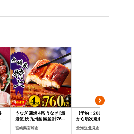
得
うなぎ 蒲焼 4尾 うなぎ [最
【予約：2026年9月上旬
り
速便 鰻 九州産 国産 計760
から順次発送】JAきたみ
g以上]
らい産 玉ねぎ Lサイズ 10k
宮崎県宮崎市
北海道北見市
g ( タマネギ たまねぎ 野菜