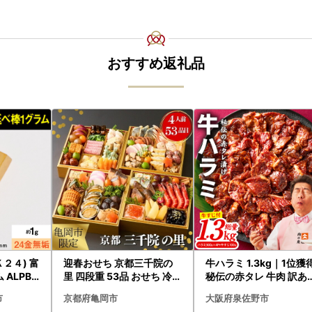
おすすめ返礼品
２４) 富
迎春おせち 京都三千院の
牛ハラミ 1.3kg｜1位獲
ALPBK
里 四段重 53品 おせち 冷蔵
秘伝の赤タレ 牛肉 訳あ
2027 先行予約
焼肉 BBQ
市
京都府亀岡市
大阪府泉佐野市