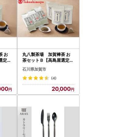
 お
丸八製茶場 加賀棒茶 お
選定品
茶セットＢ【高島屋選定品
P-32
】［60C0353］ F6P-00
石川県加賀市
25
(4)
000
20,000