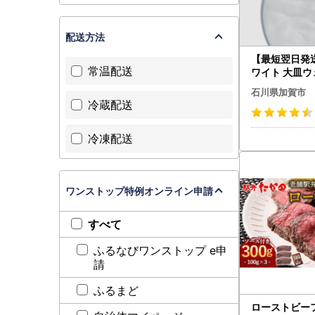
配送方法
【最短翌日発送】
常温配送
ワイト 大皿ウ
イラス 27cm F
石川県加賀市
冷蔵配送
冷凍配送
ワンストップ特例オンライン申請
すべて
ふるなびワンストップ e申
請
ふるまど
ローストビーフ 