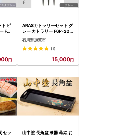
ット ピ
ARASカトラリーセット グ
 F6
レー カトラリー F6P-202
9
石川県加賀市
(1)
000
15,000
司セッ
山中塗 長角盆 漆器 蒔絵 お