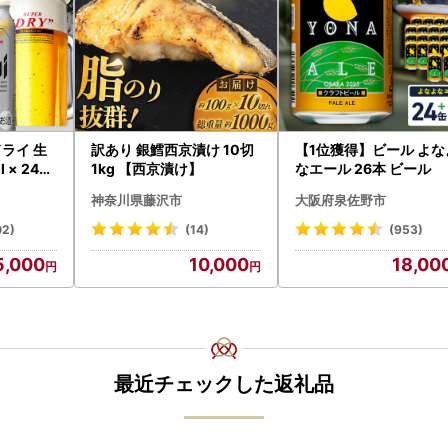
ライ 生
訳あり 銀鱈西京漬け 10切
【1位獲得】ビール よな
 × 24本
1kg 【西京漬け】
なエール 26本 ビール
神奈川県藤沢市
大阪府泉佐野市
i 守谷市
02)
(14)
(953)
5,000
10,000
18,00
最近チェックした返礼品