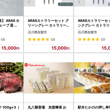
 ARAS ホ
ARASカトラリーセット グ
ARASカトラリーセ
ェーブ 皿 エ
リーングレー カトラリー F
ンクグレー カトラリー
6P-2584
6P-2030
P-2031
石川県加賀市
石川県加賀市
(3)
(2)
(2)
15,000
15,000
15,
100g×3（
丸八製茶場 加賀棒茶 お
駅弁たかのの押し寿