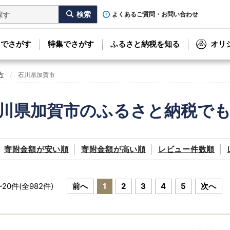
よくあるご質問・お問い合わせ
リでさがす
特集でさがす
ふるさと納税を知る
オリ
方
石川県加賀市
川県加賀市のふるさと納税で
寄附金額が
安い順
寄附金額が
高い順
レビュー件数順
~
20
件(全
982
件)
前へ
1
2
3
4
5
次へ