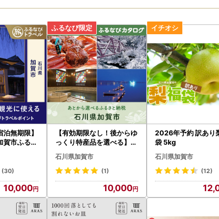
宿泊無期限】
【有効期限なし！後からゆ
2026年予約 訳あり
加賀市ふるな
っくり特産品を選べる】石
袋 5kg
イント
川県加賀市カタログポイン
石川県加賀市
石川県加賀市
ト
(30)
(1)
(12)
10,000
10,000
12,