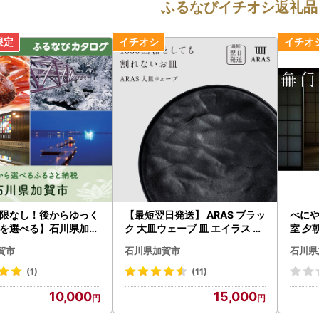
ふるなびイチオシ返礼品
限なし！後からゆっく
【最短翌日発送】 ARAS ブラッ
べにや
を選べる】石川県加賀
ク 大皿ウェーブ 皿 エイラス 27
室 夕
グポイント
cm F6P-2586
ペア 
賀市
石川県加賀市
石川県
呂 温
泊 宿
(1)
(11)
島地震
10,000
15,000