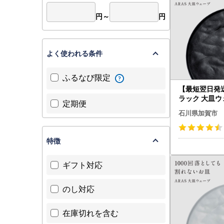
円～
円
よく使われる条件
ふるなび限定
【最短翌日発送】
ラック 大皿ウ
定期便
イラス 27cm F
石川県加賀市
特徴
ギフト対応
のし対応
在庫切れを含む