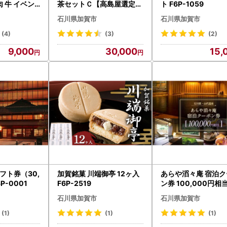
肉 牛 イベン
茶セットＣ【高島屋選定品
ト F6P-1059
リスマス お正
】［60C0364］ F6P-32
石川県加賀市
石川県加賀市
ーティー 小分
03
 加賀市 F6P
(4)
(3)
(2)
9,000
30,000
15,
フト券（30,
加賀銘菓 川端御亭 12ヶ入
あらや滔々庵 宿泊ク
P-0001
F6P-2519
ン券 100,000円相当
1889
石川県加賀市
石川県加賀市
(1)
(1)
(1)