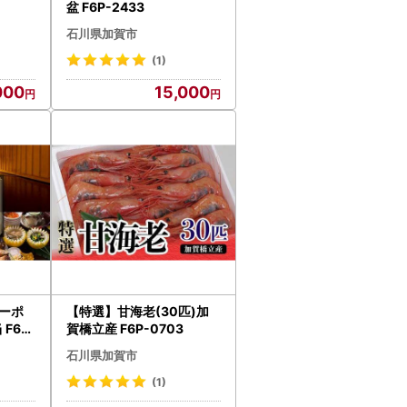
盆 F6P-2433
石川県加賀市
(1)
000
15,000
ーポ
【特選】甘海老(30匹)加
 F6P-
賀橋立産 F6P-0703
石川県加賀市
(1)