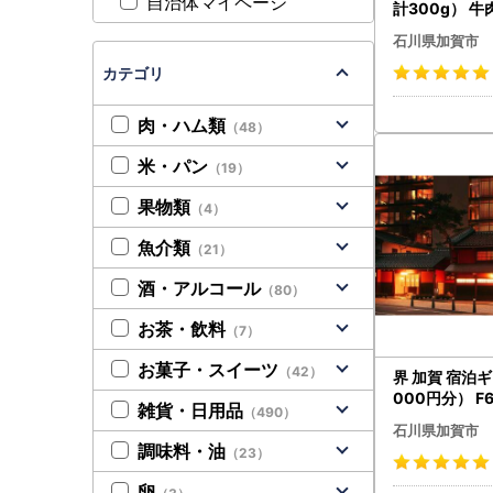
自治体マイページ
計300g） 牛
ト お祝い ク
石川県加賀市
月 誕生日 パ
け 便利 石川県
カテゴリ
-2114
肉・ハム類
（48）
米・パン
（19）
果物類
（4）
魚介類
（21）
酒・アルコール
（80）
お茶・飲料
（7）
お菓子・スイーツ
（42）
界 加賀 宿泊ギ
000円分） F6
雑貨・日用品
（490）
石川県加賀市
調味料・油
（23）
卵