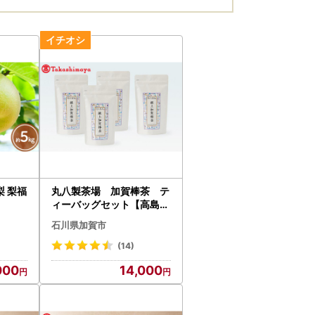
梨 梨福
丸八製茶場 加賀棒茶 テ
ィーバッグセット【高島屋
選定品】［60C0670］ F
石川県加賀市
6P-3205
(14)
000
14,000