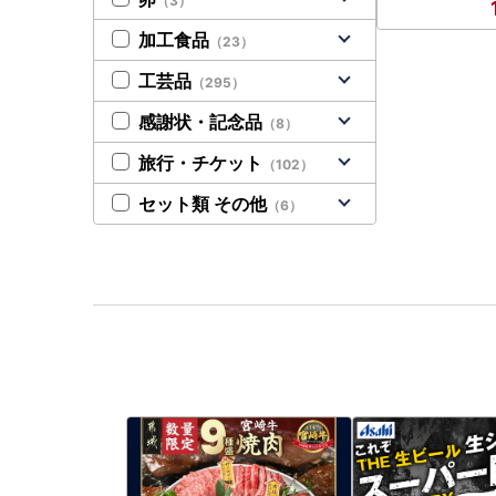
（3）
加工食品
（23）
工芸品
（295）
感謝状・記念品
（8）
旅行・チケット
（102）
セット類 その他
（6）