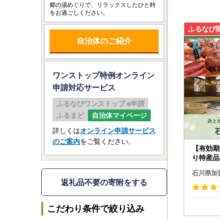
郷の湯めぐりで、リラックスしたひと時
をお過ごしください。
自治体のご紹介
ワンストップ特例オンライン
申請
対応サービス
ふるなびワンストップ e申請
ふるまど
自治体マイページ
詳しくは
オンライン申請サービス
のご案内
をご覧ください。
【有効期
り特産品
市カタロ
石川県加
返礼品不要の寄附をする
こだわり条件で絞り込み