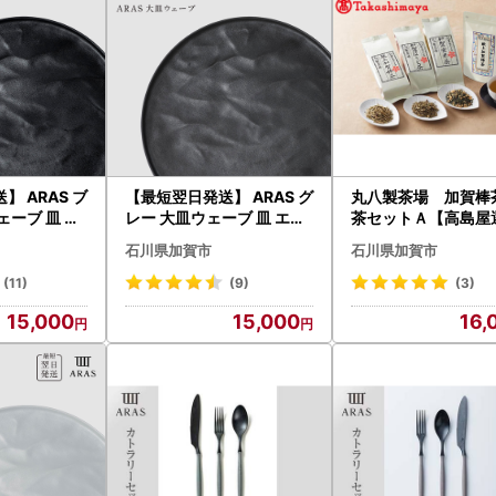
 ARAS ブ
【最短翌日発送】 ARAS グ
丸八製茶場 加賀棒茶
ェーブ 皿 エ
レー 大皿ウェーブ 皿 エイ
茶セットＡ【高島屋
6P-2586
ラス 27cm F6P-2585
】［60C0342］ F6
石川県加賀市
石川県加賀市
04
(11)
(9)
(3)
15,000
15,000
16,