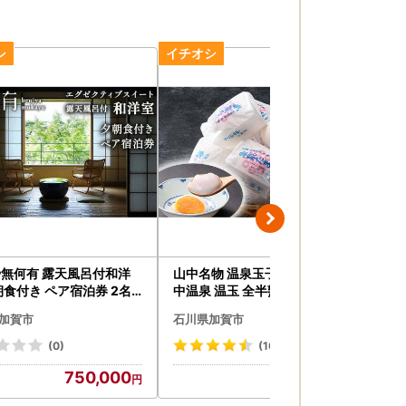
無何有 露天風呂付和洋
山中名物 温泉玉子 15個入り 山
AR
朝食付き ペア宿泊券 2名
中温泉 温玉 全半熟 半熟 卵 たま
カ
食事付き 夕食 朝食 露天風
ご 小分け 朝食 グルメ 食品 復興
ー 
加賀市
石川県加賀市
石
泉 宿泊券 旅行 トラベル 宿
震災 コロナ 能登半島地震復興
イフ
泊施設 宿 レジャー 能登半
支援 北陸新幹線 F6P-2808
エイ
(0)
(10)
復興支援 F6P-3184
物 
750,000
7,500
-17