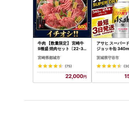
牛肉 【数量限定】 宮崎牛
アサヒ スーパード
9種盛 焼肉セット〔22-31
ジョッキ缶 340ml
-006-600g〕都城 イチオ
(1ケース) ＜茨城工場＞ 缶
宮崎県都城市
茨城県守谷市
シ!! 牛肉
ビール お酒 Asah
(75)
(3
22,000
1