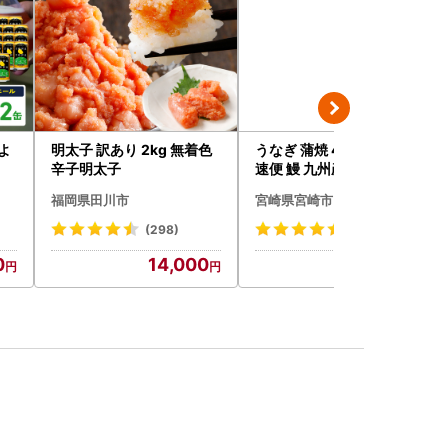
よ
明太子 訳あり 2kg 無着色
うなぎ 蒲焼 4尾 うなぎ [最
辛子明太子
速便 鰻 九州産 国産 計760
g以上]
福岡県田川市
宮崎県宮崎市
(298)
(1134)
0
14,000
24,000