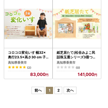
ン 絵本 インテリア 雑貨 子
フレーム アンパンマン 絵
供 子ども キッズ 子供部屋
本 インテリア 子供 子ども
保育園 幼稚園 男の子 女の
キッズ 子供部屋 保育園 幼
子 ヒノキ ひのき 高知県 香
稚園 男の子 女の子 ヒノキ
美市
ひのき 高知県 香美市
コロコロ変化いす 幅32×
紙芝居たて(松谷みよこ民
奥行23.5×高さ30 cm 子
話珠玉選シリーズ3冊つき
供椅子 子ども椅子 子ども
紙芝居セット) 紙芝居 子ど
高知県香美市
高知県香美市
イス チェア ミニチェア ロ
も おもちゃ 読み聞かせ か
(2)
(0)
ーチェア キッズチェア
みしばい 紙しばい お話 紙
83,000
141,000
芝居たて 子供 木製 昔話
前へ
1
2
次へ