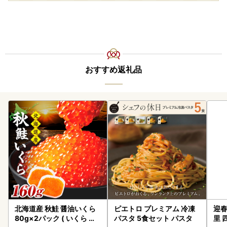
おすすめ返礼品
北海道産 秋鮭 醤油いくら
ピエトロ プレミアム 冷凍
迎春
80g×2パック ( いくら イ
パスタ 5食セット パスタ
里 