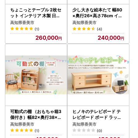
ちょこっとテーブル 2枚セ
少し大きな絵本たて 幅80
ット インテリア 木製 日本
×奥行26×高さ78cm イン
製 家具 木製
テリア 木製 日本製 家具 木
高知県香美市
高知県香美市
製
(1)
(4)
260,000
240,000
可動式の棚 （おもちゃ箱3
ヒノキのテレビボード テ
個付き）幅82×奥行38×高
レビボード ボード ラック
さ90cm インテリア 木製
家具 ヒノキ 国産材
高知県香美市
高知県香美市
日本製 家具 木製
(1)
(0)