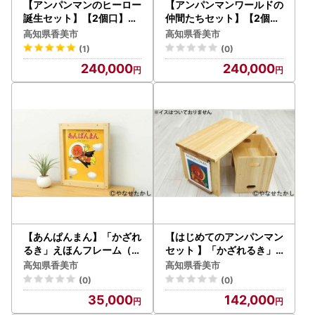
【アンパンマンのヒーロー
【アンパンマンワールドの
誕生セット】【2個口】「
仲間たちセット】【2個口
かざれるき」えほんチェア
】「かざれるき」えほんチ
高知県香美市
高知県香美市
・テーブル（3冊） チェア
ェア・テーブル（3冊） チ
(1)
(0)
椅子 いす 子供用椅子 子供
ェア 椅子 いす 子供用椅子
240,000
240,000
用いす テーブル デスク 机
子供用いす テーブル デス
フレーム アンパンマン 絵
ク 机 フレーム アンパンマ
本 インテリア 子供 子ども
ン 絵本 インテリア 子供 子
キッズ 子供部屋 保育園 幼
ども キッズ 子供部屋 保育
稚園 男の子 女の子 ヒノキ
園 幼稚園 男の子 女の子 ヒ
ひのき 高知県 香美市
ノキ ひのき 高知県 香美市
【あんぱんまん】「かざれ
【はじめてのアンパンマン
るき」えほんフレーム（1
セット 】「かざれるき」
冊用） やなせたかしのあ
えほんテーブル（2冊） え
高知県香美市
高知県香美市
んぱんまん1973（1冊）
ほんテーブル 絵本テーブ
(0)
(0)
えほんフレーム 絵本フレ
ル テーブル デスク 机 えほ
35,000
142,000
ーム フレーム アンパンマ
んフレーム 絵本フレーム