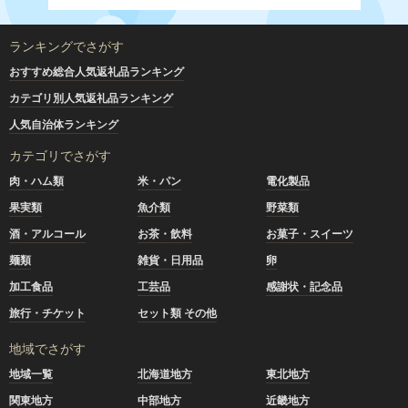
ランキングでさがす
おすすめ総合人気返礼品ランキング
カテゴリ別人気返礼品ランキング
人気自治体ランキング
カテゴリでさがす
肉・ハム類
米・パン
電化製品
果実類
魚介類
野菜類
酒・アルコール
お茶・飲料
お菓子・スイーツ
麺類
雑貨・日用品
卵
加工食品
工芸品
感謝状・記念品
旅行・チケット
セット類 その他
地域でさがす
地域一覧
北海道地方
東北地方
関東地方
中部地方
近畿地方