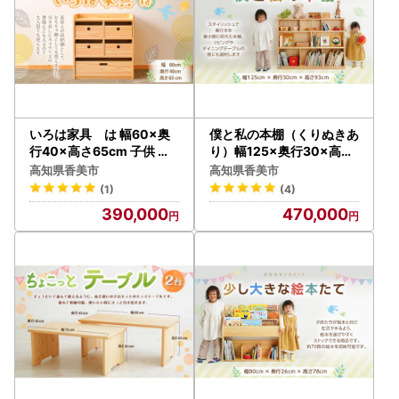
いろは家具 は 幅60×奥
僕と私の本棚（くりぬきあ
行40×高さ65cm 子供 イ
り）幅125×奥行30×高さ
ンテリア 木製 日本製 家具
93cm インテリア 木製 日
高知県香美市
高知県香美市
棚 ケース ラック
本製 家具 木製
(1)
(4)
390,000
470,000