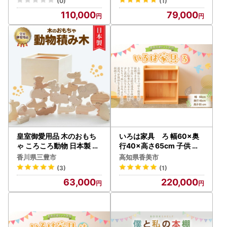
(0)
(1)
110,000
79,000
皇室御愛用品 木のおもち
いろは家具 ろ 幅60×奥
ゃ ころころ動物 日本製 知
行40×高さ65cm 子供 イ
育玩具
ンテリア 木製 日本製 家具
香川県三豊市
高知県香美市
棚 ケース ラック
(3)
(1)
63,000
220,000