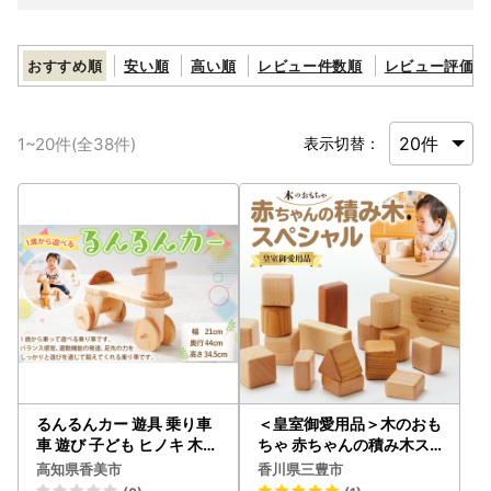
おすすめ順
安い順
高い順
レビュー件数順
レビュー評価順
1
~
20
件(全
38
件)
表示切替：
るんるんカー 遊具 乗り車
＜皇室御愛用品＞木のおも
車 遊び 子ども ヒノキ 木材
ちゃ 赤ちゃんの積み木ス
ハンドメイド
ペシャル
高知県香美市
香川県三豊市