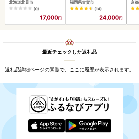
クラ 魚卵 鮭 サケ さけ 鮭い
20
北海道北見市
福岡県古賀市
京都
くら 醤油漬け パック 北海
(0)
(14)
道産 ふるさと納税 秋鮭 )【
17,000
24,000
233-0002】
最近チェックした返礼品
返礼品詳細ページの閲覧で、ここに履歴が表示されます。