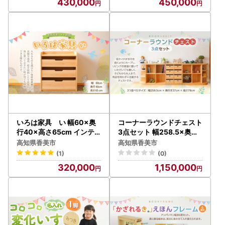
430,000
450,000
いろは家具 い 幅60×奥
コーナーラウンドチェスト
行40×高さ65cm インテ
3点セット 幅258.5×奥行
リア 木製 日本製 家具 木製
き37×高さ78cm インテリ
高知県香美市
高知県香美市
ア 木製 日本製 家具 木製
(1)
(0)
320,000
1,150,000