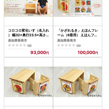
コロコロ変化いす（名入れ
「かざれるき」えほんフレ
） 幅32×奥行23.5×高さ3
ーム（6冊用） えほんフレ
0 cm 子供椅子 子ども椅子
ーム 絵本フレーム フレー
高知県香美市
高知県香美市
子どもイス チェア ミニチ
ム アンパンマン あんぱん
(0)
(0)
ェア ローチェア キッズチ
まん 絵本 インテリア 雑貨
93,000
100,000
ェア
子供 子ども キッズ 子供部
屋 保育園 幼稚園 男の子 女
の子 ヒノキ ひのき 高知県
香美市