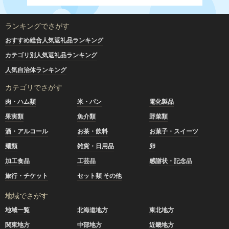
ランキングでさがす
おすすめ総合人気返礼品ランキング
カテゴリ別人気返礼品ランキング
人気自治体ランキング
カテゴリでさがす
肉・ハム類
米・パン
電化製品
果実類
魚介類
野菜類
酒・アルコール
お茶・飲料
お菓子・スイーツ
麺類
雑貨・日用品
卵
加工食品
工芸品
感謝状・記念品
旅行・チケット
セット類 その他
地域でさがす
地域一覧
北海道地方
東北地方
関東地方
中部地方
近畿地方