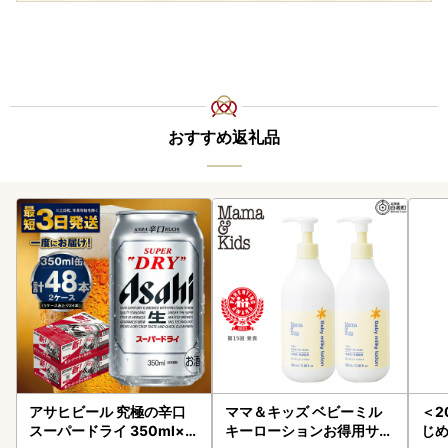
おすすめ返礼品
アサヒビール 究極の辛口
ママ＆キッズ ベビーミル
＜2
スーパードライ 350ml×4
キーローションお得用サイ
じ