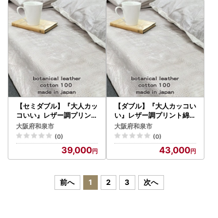
【セミダブル】『大人カッ
【ダブル】『大人カッコい
コいい』レザー調プリント
い』レザー調プリント綿1
綿100%ボックスシーツ(
00%ボックスシーツ(クロ
大阪府和泉市
大阪府和泉市
クロコダイル)【1645662
コダイル)【1645683】
(0)
(0)
】
39,000
43,000
前へ
1
2
3
次へ