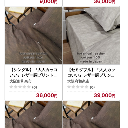
9,000
36,000
【シングル】『大人カッコ
【セミダブル】『大人カッ
いい』レザー調プリント綿
コいい』レザー調プリント
100%ボックスシーツ(カ
綿100%ボックスシーツ(
大阪府和泉市
大阪府和泉市
ウレザー)【1645643】
カウレザー)【1645670】
(0)
(0)
36,000
39,000