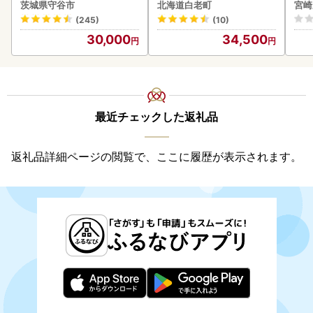
8本 ビール
ズ 380ml 2本セット CH21
ロイ
茨城県守谷市
北海道白老町
宮崎
0
K00
(245)
(10)
30,000
34,500
最近チェックした返礼品
返礼品詳細ページの閲覧で、ここに履歴が表示されます。