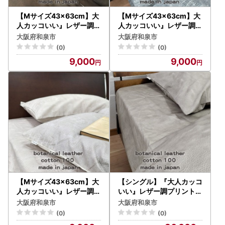
【Mサイズ43×63cm】大
【Mサイズ43×63cm】大
人カッコいい』レザー調プ
人カッコいい』レザー調プ
リント綿100%まくらカバ
リント綿100%まくらカバ
大阪府和泉市
大阪府和泉市
ー(カウレザー)【1645714
ー(クロコダイル)【16457
(0)
(0)
】
02】
9,000
9,000
【Mサイズ43×63cm】大
【シングル】『大人カッコ
人カッコいい』レザー調プ
いい』レザー調プリント綿
リント綿100%まくらカバ
100%ボックスシーツ(カ
大阪府和泉市
大阪府和泉市
ー(クロコダイル)【16457
ウレザー)【1645638】
(0)
(0)
07】