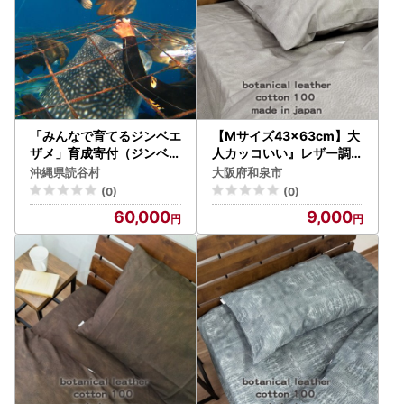
「みんなで育てるジンベエ
【Mサイズ43×63cm】大
ザメ」育成寄付（ジンベエ
人カッコいい』レザー調プ
ザメシュノーケル利用券1
リント綿100%まくらカバ
沖縄県読谷村
大阪府和泉市
枚付き）
ー(カウレザー)【1645712
(0)
(0)
】
60,000
9,000