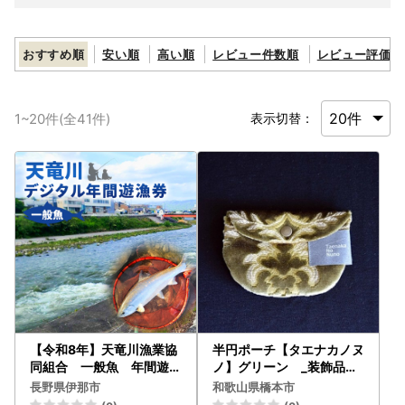
おすすめ順
安い順
高い順
レビュー件数順
レビュー評価順
1
~
20
件(全
41
件)
表示切替：
【令和8年】天竜川漁業協
半円ポーチ【タエナカノヌ
同組合 一般魚 年間遊漁
ノ】グリーン _装飾品・
券【037-10】
工芸品 鞄・バッグ かばん
長野県伊那市
和歌山県橋本市
カバン_【1106061】