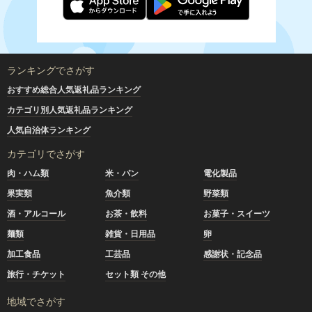
ランキングでさがす
おすすめ総合人気返礼品ランキング
カテゴリ別人気返礼品ランキング
人気自治体ランキング
カテゴリでさがす
肉・ハム類
米・パン
電化製品
果実類
魚介類
野菜類
酒・アルコール
お茶・飲料
お菓子・スイーツ
麺類
雑貨・日用品
卵
加工食品
工芸品
感謝状・記念品
旅行・チケット
セット類 その他
地域でさがす