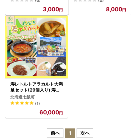
(0)
(0)
3,000
8,000
寿レトルトアラカルト大満
足セット(29個入り) 寿フ
ーズ NAO003
北海道七飯町
(1)
60,000
前へ
1
次へ