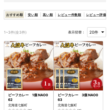
おすすめ順
安い順
高い順
レビュー件数順
レビュー評価順
1
~
3
件(全
3
件)
表示切替：
ビーフカレー 1個 NAO0
ビーフカレー 3個 NAO0
62
63
北海道七飯町
北海道七飯町