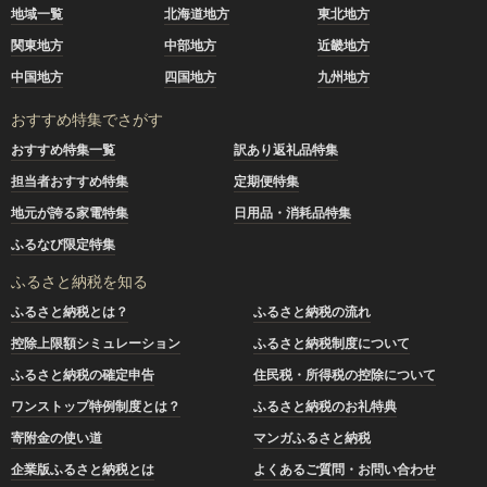
地域一覧
北海道地方
東北地方
関東地方
中部地方
近畿地方
中国地方
四国地方
九州地方
おすすめ特集でさがす
おすすめ特集一覧
訳あり返礼品特集
担当者おすすめ特集
定期便特集
地元が誇る家電特集
日用品・消耗品特集
ふるなび限定特集
ふるさと納税を知る
ふるさと納税とは？
ふるさと納税の流れ
控除上限額シミュレーション
ふるさと納税制度について
ふるさと納税の確定申告
住民税・所得税の控除について
ワンストップ特例制度とは？
ふるさと納税のお礼特典
寄附金の使い道
マンガふるさと納税
企業版ふるさと納税とは
よくあるご質問・お問い合わせ