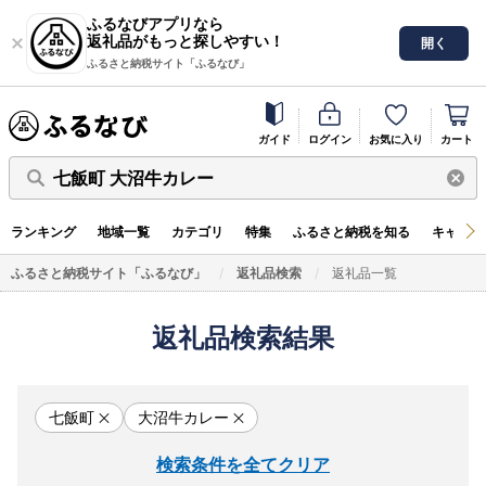
ふるなびアプリなら
返礼品がもっと探しやすい！
開く
ふるさと納税サイト「ふるなび」
ガイド
ログイン
お気に入り
カート
七飯町 大沼牛カレー
ランキング
地域一覧
カテゴリ
特集
ふるさと納税を知る
キャンペ
ふるさと納税サイト「ふるなび」
返礼品検索
返礼品一覧
返礼品検索結果
七飯町
大沼牛カレー
検索条件を全てクリア