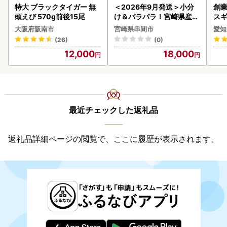
特大 ブラックタイガー 無
＜2026年9月発送＞小分
創業
頭えび 570g前後15尾
け＆パラパラ！宮崎県産鶏
スギ
ももカット合計3kg_K043
み 
大阪府阪南市
宮崎県串間市
愛知
-009-2609
惣菜
(26)
(0)
ンバ
12,000
18,000
最近チェックした返礼品
返礼品詳細ページの閲覧で、ここに履歴が表示されます。