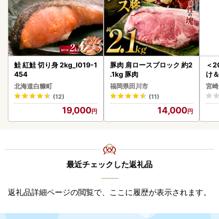
鮭 紅鮭 切り身 2kg_I019-1
豚肉 肩ロースブロック 約2
＜2
454
.1kg 豚肉
け
もも
北海道白糠町
福岡県田川市
宮崎
-00
(12)
(11)
19,000
14,000
最近チェックした返礼品
返礼品詳細ページの閲覧で、ここに履歴が表示されます。