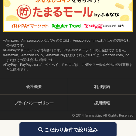
Amazon、Amazon.co.jpおよびそのロゴは、Amazon.com,Inc.またはその関連会社
の商標です。
PayPayマネーライトが付与されます。PayPayマネーライトの出金はできません。
Amazon、Amazon.co.jp、Amazon Payおよびそれらのロゴは、Amazon.com, Inc.
またはその関連会社の商標です。
PayPay、PayPayのロゴ、ペイペイ、Ｐのロゴは、LINEヤフー株式会社の登録商標ま
たは商標です。
会社概要
利用規約
プライバシーポリシー
採用情報
© 2014 furunavi.jp, All Rights Reserved.
こだわり条件で絞り込み