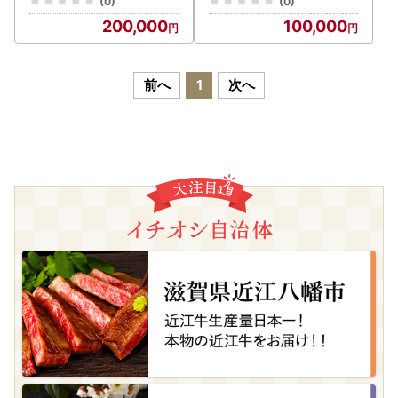
(0)
(0)
際ホテル】霧島市 温泉 か
食付き・要予約）【霧島国
200,000
100,000
け流し ホテル 食事付 宿泊
際ホテル】霧島市 温泉 か
旅行
け流し ホテル 食事付 宿泊
旅行
前へ
1
次へ