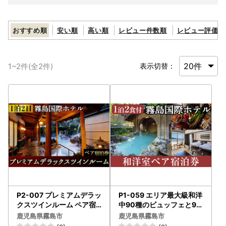
おすすめ順
安い順
高い順
レビュー件数順
レビュー評価順
1
~
2
件(全
2
件)
表示切替：
P2-007 プレミアムデラッ
P1-059 エリア最大級和洋
クスツインルーム ペア宿
中90種のビュッフェと9種
泊券（2名様1室・1泊2日2
の温泉で癒やされるペア宿
鹿児島県霧島市
鹿児島県霧島市
食付き・要予約）【霧島国
泊券（2名様1室・1泊2日2