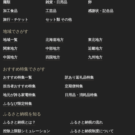
麺類
雑貨・日用品
卵
加工食品
工芸品
感謝状・記念品
旅行・チケット
セット類 その他
地域でさがす
地域一覧
北海道地方
東北地方
関東地方
中部地方
近畿地方
中国地方
四国地方
九州地方
おすすめ特集でさがす
おすすめ特集一覧
訳あり返礼品特集
担当者おすすめ特集
定期便特集
地元が誇る家電特集
日用品・消耗品特集
ふるなび限定特集
ふるさと納税を知る
ふるさと納税とは？
ふるさと納税の流れ
控除上限額シミュレーション
ふるさと納税制度について