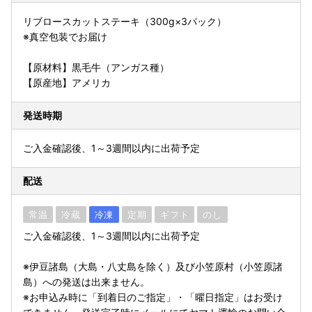
リブロースカットステーキ（300g×3パック）
※真空包装でお届け
【原材料】黒毛牛（アンガス種）
【原産地】アメリカ
発送時期
ご入金確認後、1～3週間以内に出荷予定
配送
常温
冷蔵
冷凍
定期
ギフト
のし
ご入金確認後、1～3週間以内に出荷予定
※伊豆諸島（大島・八丈島を除く）及び小笠原村（小笠原諸
島）への発送は出来ません。
※お申込み時に「到着日のご指定」・「曜日指定」はお受け