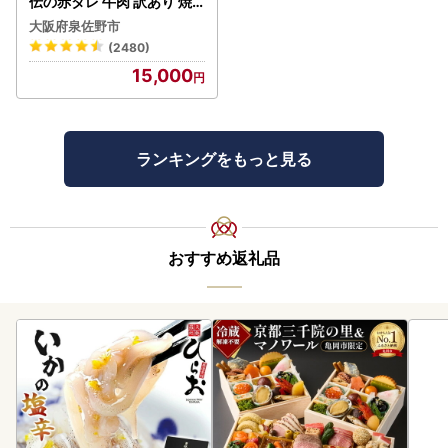
伝の赤タレ 牛肉 訳あり 焼
肉 BBQ
大阪府泉佐野市
(2480)
15,000
ランキングをもっと見る
おすすめ返礼品