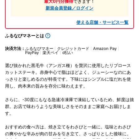
最大0円分獲得
できます！
新規会員登録／ログイン
使える店舗・サービス一覧
ふるなびマネーとは
決済方法：
ふるなびマネー
クレジットカード
Amazon Pay
PayPay
楽天ペイ
d払い
選び抜かれた黒毛牛（アンガス種）を贅沢に使用したリブロース
カットステーキ。赤身中心で脂はほどよく、ジューシーなのにあ
っさりと楽しめるのが特長です。下味にはシンプルに塩だれを使
用し、肉本来の旨みを存分に味わえます。
さらに、-30度にもなる急速冷凍庫で凍結しているため、鮮度は抜
群。お店で味わうような美味しさをそのままご家庭へお届けしま
す。
おすすめの食べ方は、焼き立てをわさびと一緒に。塩味とわさび
の爽やかな辛みが肉の甘みを引き立て、さっぱりとした後味に。