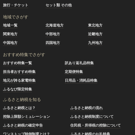
旅行・チケット
セット類 その他
地域でさがす
地域一覧
北海道地方
東北地方
関東地方
中部地方
近畿地方
中国地方
四国地方
九州地方
おすすめ特集でさがす
おすすめ特集一覧
訳あり返礼品特集
担当者おすすめ特集
定期便特集
地元が誇る家電特集
日用品・消耗品特集
ふるなび限定特集
ふるさと納税を知る
ふるさと納税とは？
ふるさと納税の流れ
控除上限額シミュレーション
ふるさと納税制度について
ふるさと納税の確定申告
住民税・所得税の控除について
ワンストップ特例制度とは？
ふるさと納税のお礼特典