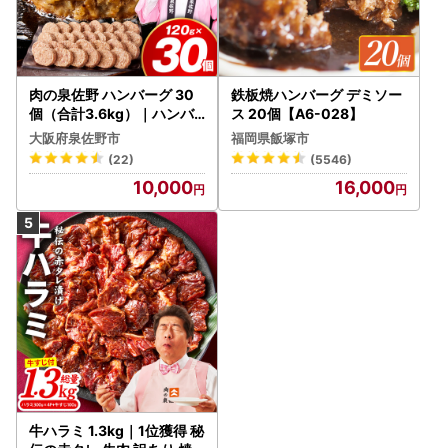
肉の泉佐野 ハンバーグ 30
鉄板焼ハンバーグ デミソー
個（合計3.6kg）｜ハンバ
ス 20個【A6-028】
ーグ 訳あり 黒毛和牛×なに
大阪府泉佐野市
福岡県飯塚市
わポーク
(22)
(5546)
10,000
16,000
牛ハラミ 1.3kg｜1位獲得 秘