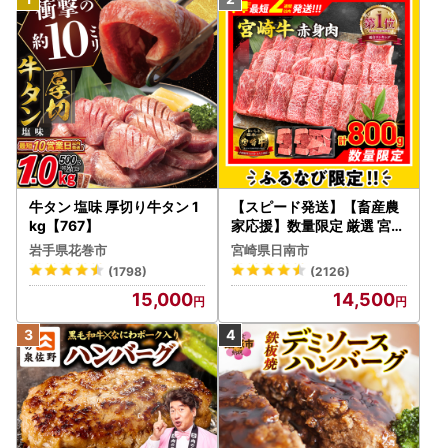
牛タン 塩味 厚切り牛タン 1
【スピード発送】【畜産農
kg【767】
家応援】数量限定 厳選 宮崎
牛 赤身 焼肉 計800g FN-Li
岩手県花巻市
宮崎県日南市
mited-PR_BDV5-26-2W
(1798)
(2126)
15,000
14,500