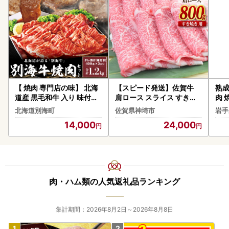
【 焼肉 専門店の味】 北海
【スピード発送】佐賀牛
熟成
道産 黒毛和牛 入り 味付け
肩ロース スライス すき焼
肉 
焼肉 1.2kg（400g×３パ
き用 800g 【A4 A5等級
ニク 
北海道別海町
佐賀県神埼市
岩手
ック） 特製甘だれ 別海町
国産黒毛和牛】(H085123
ン 
14,000
24,000
)
不可
90
肉・ハム類の人気返礼品ランキング
集計期間：2026年8月2日～2026年8月8日