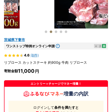
茨城県下妻市
ワンストップ特例オンライン申請
e
ま
自
4.6
(8件)
リブロース カットステーキ 約900g 牛肉 リブロース
11,000
寄附金額
エントリー＋チャージでマネー増量！
増量の内訳
ログインして
条件を満たすと