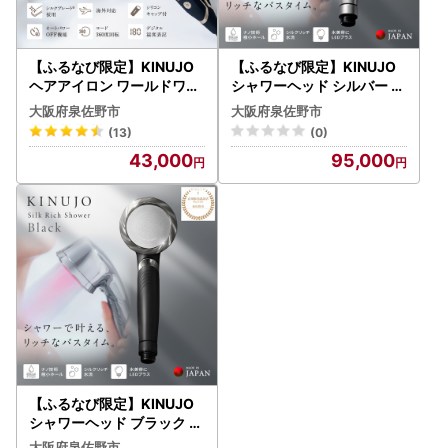
【ふるなび限定】KINUJO
【ふるなび限定】KINUJO
ヘアアイロン ワールドワイ
シャワーヘッド シルバー Si
ドモデル ブラック 国内製造
lk rich shower FN-Limited
大阪府泉佐野市
大阪府泉佐野市
FN-Limited-PR
-PR
(13)
(0)
43,000
95,000
【ふるなび限定】KINUJO
シャワーヘッド ブラック Si
lk rich shower FN-Limited
大阪府泉佐野市