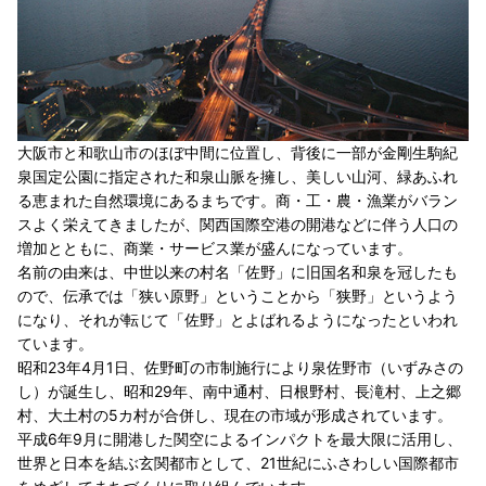
大阪市と和歌山市のほぼ中間に位置し、背後に一部が金剛生駒紀
泉国定公園に指定された和泉山脈を擁し、美しい山河、緑あふれ
る恵まれた自然環境にあるまちです。商・工・農・漁業がバラン
スよく栄えてきましたが、関西国際空港の開港などに伴う人口の
増加とともに、商業・サービス業が盛んになっています。
名前の由来は、中世以来の村名「佐野」に旧国名和泉を冠したも
ので、伝承では「狭い原野」ということから「狭野」というよう
になり、それが転じて「佐野」とよばれるようになったといわれ
ています。
昭和23年4月1日、佐野町の市制施行により泉佐野市（いずみさの
し）が誕生し、昭和29年、南中通村、日根野村、長滝村、上之郷
村、大土村の5カ村が合併し、現在の市域が形成されています。
平成6年9月に開港した関空によるインパクトを最大限に活用し、
世界と日本を結ぶ玄関都市として、21世紀にふさわしい国際都市