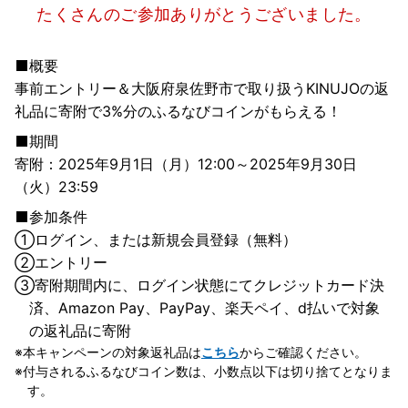
たくさんのご参加ありがとうございました。
概要
事前エントリー＆大阪府泉佐野市で取り扱うKINUJOの返
礼品に寄附で3%分のふるなびコインがもらえる！
期間
寄附：2025年9月1日（月）12:00～2025年9月30日
（火）23:59
参加条件
①
ログイン、または新規会員登録（無料）
②
エントリー
③
寄附期間内に、ログイン状態にてクレジットカード決
済、Amazon Pay、PayPay、楽天ペイ、d払いで対象
の返礼品に寄附
本キャンペーンの対象返礼品は
こちら
からご確認ください。
付与されるふるなびコイン数は、小数点以下は切り捨てとなりま
す。