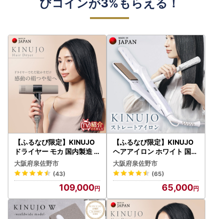
びコインが3%もらえる！
【ふるなび限定】KINUJO
【ふるなび限定】KINUJO
ドライヤー モカ 国内製造 F
ヘアアイロン ホワイト 国内
N-Limited-PR
製造 FN-Limited-PR
大阪府泉佐野市
大阪府泉佐野市
(43)
(65)
109,000
65,000