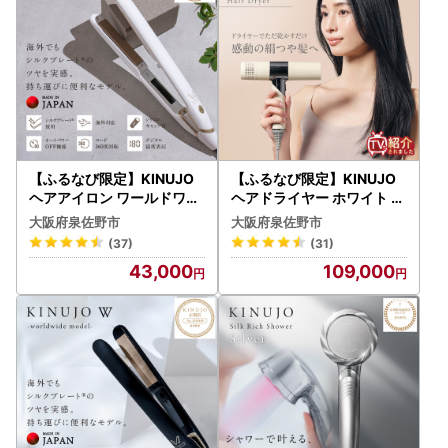
【ふるなび限定】KINUJO
【ふるなび限定】KINUJO
ヘアアイロン ワールドワイ
ヘアドライヤー ホワイト 国
ドモデル ホワイト 国内製造
内製造 FN-Limited-PR
大阪府泉佐野市
大阪府泉佐野市
FN-Limited-PR
(37)
(31)
43,000
109,000