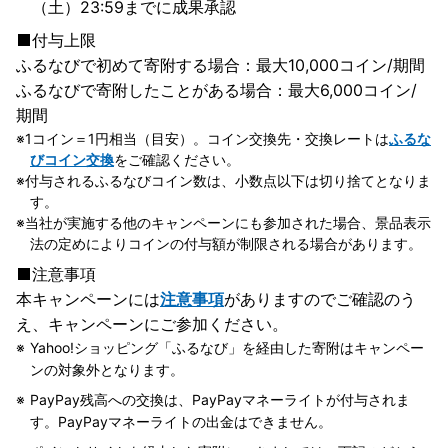
（土）23:59までに成果承認
付与上限
ふるなびで初めて寄附する場合：最大10,000コイン/期間
ふるなびで寄附したことがある場合：最大6,000コイン/
期間
1コイン＝1円相当（目安）。コイン交換先・交換レートは
ふるな
びコイン交換
をご確認ください。
付与されるふるなびコイン数は、小数点以下は切り捨てとなりま
す。
当社が実施する他のキャンペーンにも参加された場合、景品表示
法の定めによりコインの付与額が制限される場合があります。
注意事項
本キャンペーンには
注意事項
がありますのでご確認のう
え、キャンペーンにご参加ください。
Yahoo!ショッピング「ふるなび」を経由した寄附はキャンペー
ンの対象外となります。
PayPay残高への交換は、PayPayマネーライトが付与されま
す。PayPayマネーライトの出金はできません。