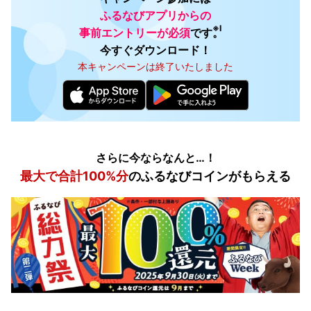
ふるなびアプリからの
※Ⅰ
事前エントリーが必須
です。
今すぐダウンロード！
本キャンペーンは終了いたしました
さらに今ならなんと…！
最大で合計100%分
のふるなびコインがもらえる