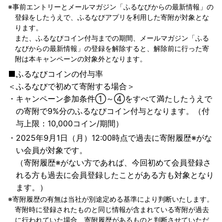
事前エントリーとメールマガジン「ふるなびからの最新情報」の
登録をしたうえで、ふるなびアプリを利用した寄附が対象とな
ります。
また、ふるなびコイン付与までの期間、メールマガジン「ふる
なびからの最新情報」の登録を解除すると、解除前に行った寄
附は本キャンペーンの対象外となります。
ふるなびコインの付与率
＜ふるなびで初めて寄附する場合＞
キャンペーン参加条件①～④をすべて満たしたうえで
の寄附で9%分のふるなびコイン付与となります。（付
与上限：10,000コイン/期間）
2025年9月1日（月）12:00時点で過去に寄附履歴※がな
い会員が対象です。
（寄附履歴※がない方であれば、今回初めて会員登録さ
れる方も過去に会員登録したことがある方も対象となり
ます。）
寄附履歴の有無は当社が別途定める基準により判断いたします。
寄附時に登録されたものと同じ情報が含まれている寄附が過去
に行われていた場合、寄附履歴があるものと判断させていただ