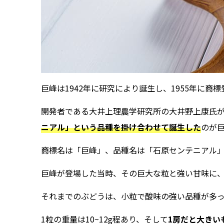
巨峰は1942年に研究により誕生し、1955年に
開発者である大井上理農学研究所の大井野上康氏
ニアル」という品種を掛け合わせて誕生した
のが
商標名は「巨峰」、品種名は「石原センテニアル
巨峰が登場した当時、その巨大な粒と強い甘味に
それまでのぶどうは、小粒で酸味の強い品種が多
1粒の重量は10~12g程あり、そして
1房だと大きい