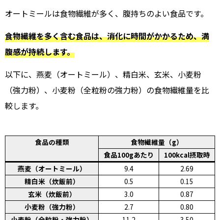
オートミールは食物繊維が多く、腹持ちのよい食品です。
食物繊維を多く含む食品は、消化に時間がかかるため、満
腹感が持続します。
以下に、燕麦（オートミール）、精白米、玄米、小麦粉
（強力粉）、小麦粉（全粒粉の強力粉）の食物繊維量を比
較します。
食品の種類
食物繊維量（g）
食品100gあたり
100kcal摂取時
燕麦（オートミール）
9.4
2.69
精白米（炊飯前）
0.5
0.15
玄米（炊飯前）
3.0
0.87
小麦粉（強力粉）
2.7
0.80
小麦粉（全粒粉・強力粉）
11.2
3.50