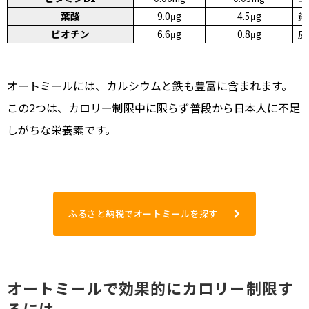
葉酸
9.0μg
4.5μg
貧
ビオチン
6.6μg
0.8μg
皮
オートミールには、カルシウムと鉄も豊富に含まれます。
この2つは、カロリー制限中に限らず普段から日本人に不足
しがちな栄養素です。
ふるさと納税でオートミールを探す
オートミールで効果的にカロリー制限す
るには