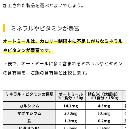
加工された製品を選ぶとよいでしょう。
ミネラルやビタミンが豊富
オートミールは、カロリー制限中に不足しがちなミネラル
やビタミンが豊富です。
下表で、オートミールに多く含まれるミネラルやビタミン
の含有量を、ご飯の含有量と比較します。
ミネラル・ビタミンの種類
オートミール
精白米（炊飯後）
※1食分・30g
※1食分・150g
カルシウム
14.1mg
4.5mg
骨
マグネシウム
30.0mg
10.5mg
体
鉄
1.2mg
0.2mg
貧
ビタミンB1
0.06mg
0.03mg
エ