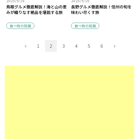
2025/9/16
2025/9/16
鳥取グルメ徹底解説！海と山の恵
長野グルメ徹底解説！信州の旬を
みが織りなす絶品を堪能する旅
味わい尽くす旅
食べ物の知識
食べ物の知識
1
2
3
4
5
6