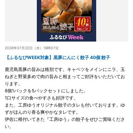
2026年07月22日（水）18時07分
【ふるなびWEEK対象】黒豚にんにく餃子 40個 餃子
鹿児島黒豚の旨みは格別です。キャベツをメインにニラ、玉
ねぎと野菜多めで肉の旨みと相まってご好評をいただいてお
ります。
8個1パックを5パックセットにしました。
1口サイズの食べやすさも好評です。
また、工房ゆうオリジナル餃子のタレも付いております。ゆ
ずがほんのり香る爽やかなタレです。
伊佐に根付いてきた『工房ゆう』の餃子をぜひご賞味くださ
い。