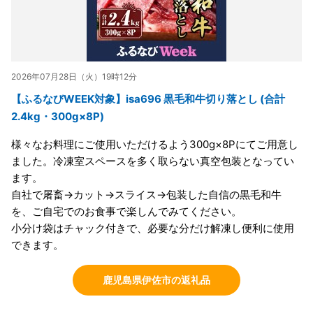
2026年07月28日（火）19時12分
【ふるなびWEEK対象】isa696 黒毛和牛切り落とし (合計
2.4kg・300g×8P)
様々なお料理にご使用いただけるよう300g×8Pにてご用意し
ました。冷凍室スペースを多く取らない真空包装となってい
ます。
自社で屠畜→カット→スライス→包装した自信の黒毛和牛
を、ご自宅でのお食事で楽しんでみてください。
小分け袋はチャック付きで、必要な分だけ解凍し便利に使用
できます。
鹿児島県伊佐市の返礼品