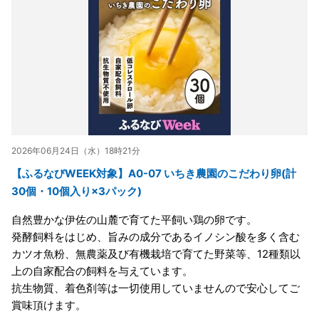
2026年06月24日（水）18時21分
【ふるなびWEEK対象】A0-07 いちき農園のこだわり卵(計
30個・10個入り×3パック)
自然豊かな伊佐の山麓で育てた平飼い鶏の卵です。
発酵飼料をはじめ、旨みの成分であるイノシン酸を多く含む
カツオ魚粉、無農薬及び有機栽培で育てた野菜等、12種類以
上の自家配合の飼料を与えています。
抗生物質、着色剤等は一切使用していませんので安心してご
賞味頂けます。