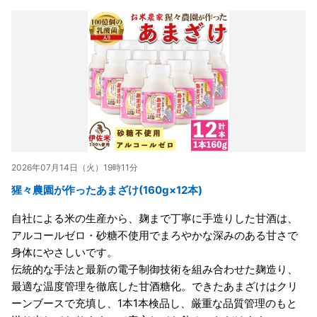
2026年07月14日（火）19時11分
猩々農園が作ったあまざけ(160g×12本)
自社による米の生産から、麹まで丁寧に手造りした甘酒は、
アルコールゼロ・砂糖不使用でまろやかな深みのある甘さで
身体にやさしいです。
伝統的な手法と最新の電子制御技術を組み合わせた麹造り、
最適な温度管理を徹底した甘酒糖化。できたあまざけはクリ
ーンブースで充填し、1本1本検品し、厳重な品質管理のもと