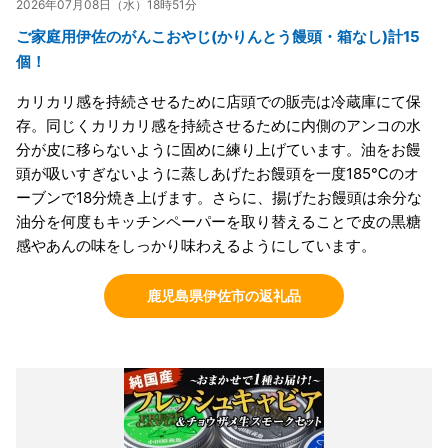
2026年07月08日（水）18時51分
ご家庭用伊佐のがんこおやじ(かりんとう饅頭・箱なし)計15
個！
カリカリ感を持続させるために店頭での販売は冷蔵庫にて保
存。同じくカリカリ感を持続させるために内側のアンコの水
分が皮に移らないように固めに練り上げています。油をお饅
頭が吸いすぎないように蒸しあげたお饅頭を一度185℃のオ
ーブンで18分焼き上げます。さらに、揚げたお饅頭は余分な
油分を何度もキッチンペーパーを取り替えることで皮の黒糖
感やあんの味をしっかり味わえるようにしています。
鹿児島県伊佐市の返礼品