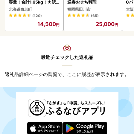
容量！合計1.65kg！★訳
迎春おせち料理
0パ
あり・牛の里ビーフハンバ
北海道白老町
福岡県田川市
大阪
ーグ(110ｇ5枚入）×3 AG
(120)
(65)
058
14,500
25,000
最近チェックした返礼品
返礼品詳細ページの閲覧で、ここに履歴が表示されます。