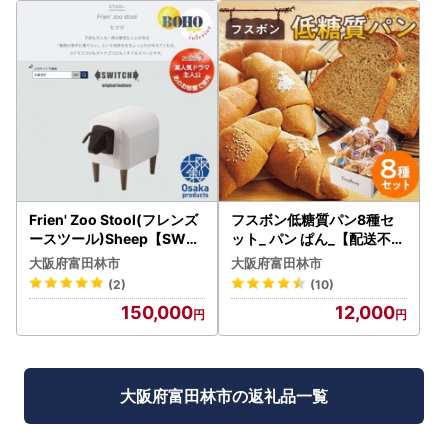
Frien' Zoo Stool(フレンズ
フスボン低糖質パン8種セ
ースツール)Sheep【SWOF
ット_ パン ぱん_【配送不可
】_雑貨・日用品 椅子・チ
地域：離島】【1289869】
大阪府富田林市
大阪府富田林市
ェア・ソファ 家具・インテ
(2)
(10)
リア _【1238067】
150,000
12,000
大阪府富田林市の返礼品一覧