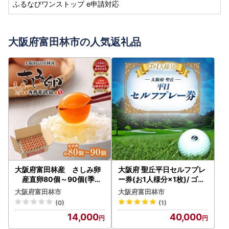
ふるなびワンストップ e申請対応
大阪府富田林市の人気返礼品
大阪府富田林産 さしみ卵
大阪府 聖丘平日セルフプレ
産直卵80個～90個(季節
ー券(お1人様分×1枚)/ ゴル
により個数・サイズが変動
フ 利用券_旅行券・チケッ
大阪府富田林市
大阪府富田林市
します)_卵・乳製品 卵 たま
ト ゴルフプレー券 体験チケ
(0)
(1)
ご タマゴ 玉子_【1093431
ット _【1095156】
14,000
40,000
】