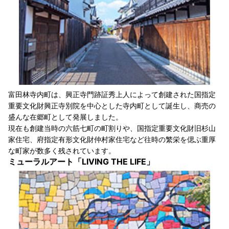
富田林寺内町は、興正寺門跡証秀上人によって創建された国指定
重要文化財興正寺別院を中心とした寺内町として誕生し、商売の
盛んな在郷町として発展しました。
現在も創建当時の六筋七町の町割りや、国指定重要文化財旧杉山
家住宅、府指定有形文化財仲村家住宅など往時の繁栄を偲ぶ重厚
な町家が数多く残されています。
ミューラルアート「LIVING THE LIFE」