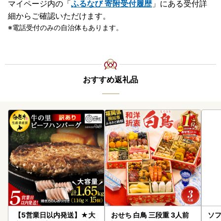
マイページ内の「
ふるなび 寄附受付履歴
」にある受付詳
細からご確認いただけます。
電話受付のみの自治体もあります。
おすすめ返礼品
【5営業日以内発送】★大
おせち 白鳥 三段重 3人前
ソフ