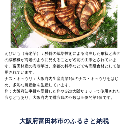
えびいも（海老芋）：独特の栽培技術による湾曲した形状と表面
の縞模様が海老のように見えることが名前の由来とされていま
す。富田林産の海老芋は、京都の料亭などでも高級食材として使
用されています。
ナス・キュウリ：大阪府内生産高第1位のナス・キュウリをはじ
め、多彩な農産物を生産しています。
卵：大阪府知事賞を受賞した卵やG20大阪サミットで使用された
卵などもあり、大阪府内で排卵鶏の羽数は圧倒的第1位です。
大阪府富田林市のふるさと納税