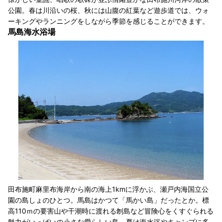
公園。春は川沿いの桜、秋には山腹の紅葉など遊歩道では、ウォ
ーキングやランニングをしながら季節を感じることができます。
馬島海水浴場
田布施町麻里布海岸から南の海上1kmに浮かぶ、瀬戸内海国立公
園の島しょのひとつ。馬島はかつて「馬かい島」だったとか。標
高110ｍの要害山や干潮時に渡れる刎島など冒険心をくすぐられる
魅力がいっぱいの小さな愛らしい島。夏は海水浴やキャンプに多