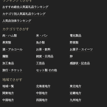
ランキングでさがす
おすすめ総合人気返礼品ランキング
カテゴリ別人気返礼品ランキング
人気自治体ランキング
カテゴリでさがす
肉・ハム類
米・パン
電化製品
果実類
魚介類
野菜類
酒・アルコール
お茶・飲料
お菓子・スイーツ
麺類
雑貨・日用品
卵
加工食品
工芸品
感謝状・記念品
旅行・チケット
セット類 その他
地域でさがす
地域一覧
北海道地方
東北地方
関東地方
中部地方
近畿地方
中国地方
四国地方
九州地方