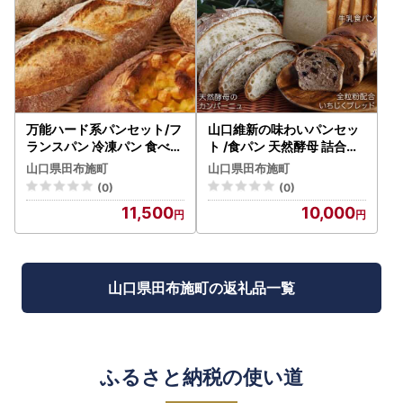
万能ハード系パンセット/フ
山口維新の味わいパンセッ
ランスパン 冷凍パン 食べ比
ト /食パン 天然酵母 詰合せ
べ くるみ
いちじく 全粒粉
山口県田布施町
山口県田布施町
(0)
(0)
11,500
10,000
山口県田布施町の返礼品一覧
ふるさと納税の使い道