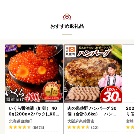
おすすめ返礼品
いくら醤油漬（鮭卵） 40
肉の泉佐野 ハンバーグ 30
20
0g(200g×2パック)_K02
個（合計3.6kg）｜ハンバ
り 
2-1676
ーグ 訳あり 黒毛和牛×なに
C32
北海道白糠町
大阪府泉佐野市
宮崎
わポーク
(5674)
(22)