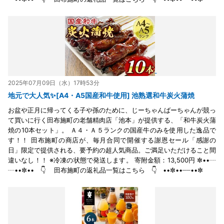
2025年07月09日（水）17時53分
地元で大人気✨[A4・A5国産和牛使用] 池熟選和牛炭火蒲焼
お盆や正月に帰ってくる子や孫のために、じーちゃんばーちゃんが競っ
て買いに行く田布施町の老舗精肉店「池本」が提供する、「和牛炭火蒲
焼の10本セット」。 Ａ４・Ａ５ランクの国産牛のみを使用した逸品で
す！！ 田布施町の商店が、毎月合同で開催する謝恩セール「感謝の
日」限定で提供される、要予約の超人気商品。ご満足いただけること間
違いなし！！ ※冷凍の状態で発送します。 寄附金額：13,500円 ✼••┈
┈••✼•• 👇 田布施町の返礼品一覧はこちら 👇 ••✼••┈┈••✼