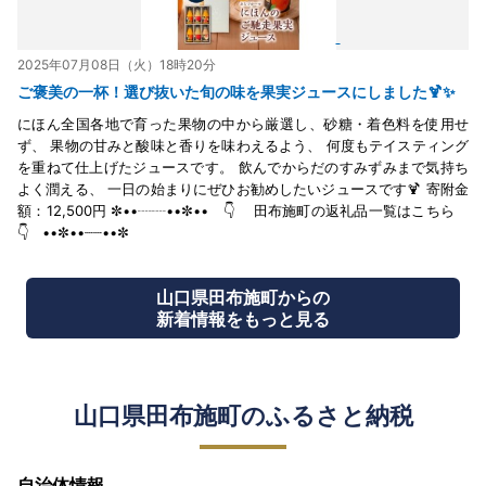
2025年07月08日（火）18時20分
ご褒美の一杯！選び抜いた旬の味を果実ジュースにしました🍹✨
にほん全国各地で育った果物の中から厳選し、砂糖・着色料を使用せ
ず、 果物の甘みと酸味と香りを味わえるよう、 何度もテイスティング
を重ねて仕上げたジュースです。 飲んでからだのすみずみまで気持ち
よく潤える、 一日の始まりにぜひお勧めしたいジュースです🍹 寄附金
額：12,500円 ✼••┈┈••✼•• 👇 田布施町の返礼品一覧はこちら
👇 ••✼••┈┈••✼
山口県田布施町からの
新着情報をもっと見る
山口県田布施町のふるさと納税
自治体情報