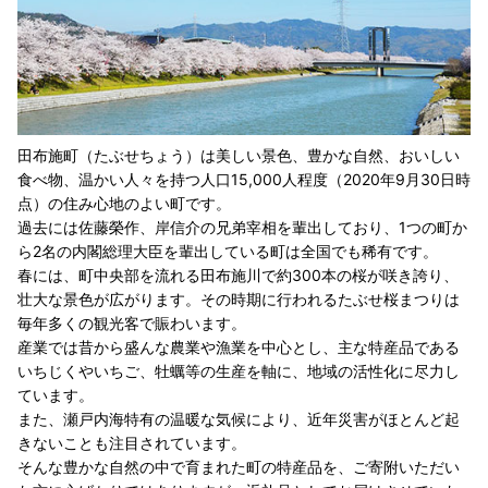
田布施町（たぶせちょう）は美しい景色、豊かな自然、おいしい
食べ物、温かい人々を持つ人口15,000人程度（2020年9月30日時
点）の住み心地のよい町です。
過去には佐藤榮作、岸信介の兄弟宰相を輩出しており、1つの町か
ら2名の内閣総理大臣を輩出している町は全国でも稀有です。
春には、町中央部を流れる田布施川で約300本の桜が咲き誇り、
壮大な景色が広がります。その時期に行われるたぶせ桜まつりは
毎年多くの観光客で賑わいます。
産業では昔から盛んな農業や漁業を中心とし、主な特産品である
いちじくやいちご、牡蠣等の生産を軸に、地域の活性化に尽力し
ています。
また、瀬戸内海特有の温暖な気候により、近年災害がほとんど起
きないことも注目されています。
そんな豊かな自然の中で育まれた町の特産品を、ご寄附いただい