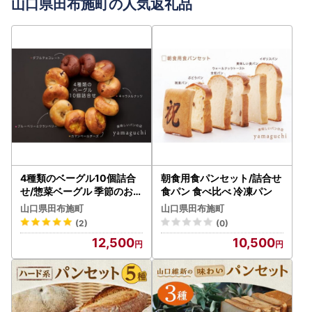
山口県田布施町の人気返礼品
4種類のベーグル10個詰合
朝食用食パンセット/詰合せ
せ/惣菜ベーグル 季節のおす
食パン 食べ比べ 冷凍パン
すめベーグル
山口県田布施町
山口県田布施町
(2)
(0)
12,500
10,500