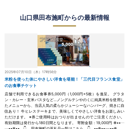
山口県田布施町からの最新情報
2025年07月10日（木）17時56分
米粉を使った体にやさしい洋食を堪能！「三代目フランス食堂」
のお食事チケット
店舗で利用できるお食事券5,000円（1,000円×5枚）を進呈。 グラタ
ン・カレー・玄米パスタなど…ノングルテンやのくに純真米粉を使用し
たメニューから、当店人気の柔らかジューシーなハンバーグ、焼きに自
信あり！ 牛ヒレステーキまで、美味しくてやさしい洋食をお楽しみい
ただけます。 ※券ご使用時はおつりが出ませんのでご注意ください。
有効期限は発行から180日間となります。 寄附金額：19,000円 ✼••┈
┈••✼•• 👇 田布施町の返礼品一覧はこちら 👇 ••✼••┈┈••✼