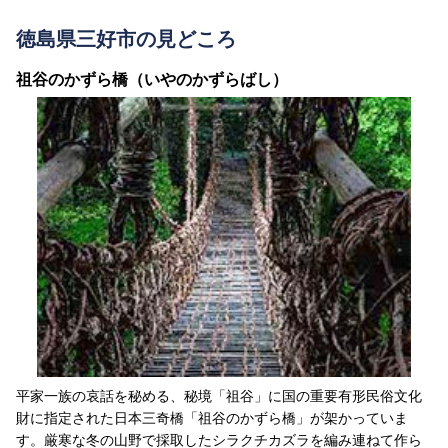
徳島県三好市の見どころ
祖谷のかずら橋（いやのかずらばし）
平家一族の哀話を秘める、秘境「祖谷」に国の重要有形民俗文化
財に指定された日本三奇橋「祖谷のかずら橋」が架かっていま
す。厳寒な冬の山野で採取したシラクチカズラを編み連ねて作ら