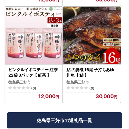
ピンクルイボスティー 紅茶
鮎 の姿煮 16尾 子持ちあゆ
22袋 3パック【 紅茶 】
川魚【 鮎 】
徳島県三好市
徳島県三好市
(0)
(0)
12,000
30,000
徳島県三好市の返礼品一覧