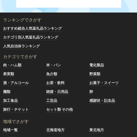
ランキングでさがす
おすすめ総合人気返礼品ランキング
カテゴリ別人気返礼品ランキング
人気自治体ランキング
カテゴリでさがす
肉・ハム類
米・パン
電化製品
果実類
魚介類
野菜類
酒・アルコール
お茶・飲料
お菓子・スイーツ
麺類
雑貨・日用品
卵
加工食品
工芸品
感謝状・記念品
旅行・チケット
セット類 その他
地域でさがす
地域一覧
北海道地方
東北地方