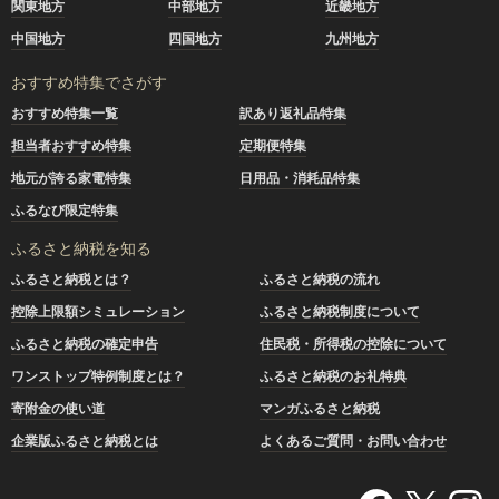
関東地方
中部地方
近畿地方
中国地方
四国地方
九州地方
おすすめ特集でさがす
おすすめ特集一覧
訳あり返礼品特集
担当者おすすめ特集
定期便特集
地元が誇る家電特集
日用品・消耗品特集
ふるなび限定特集
ふるさと納税を知る
ふるさと納税とは？
ふるさと納税の流れ
控除上限額シミュレーション
ふるさと納税制度について
ふるさと納税の確定申告
住民税・所得税の控除について
ワンストップ特例制度とは？
ふるさと納税のお礼特典
寄附金の使い道
マンガふるさと納税
企業版ふるさと納税とは
よくあるご質問・お問い合わせ