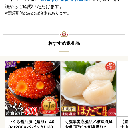
細からご確認いただけます。
電話受付のみの自治体もあります。
おすすめ返礼品
いくら醤油漬（鮭卵） 40
＼漁業者応援品／根室海鮮
【置
0g(200g×2パック)_K02
市場[直送]お刺身用ほたて
士山