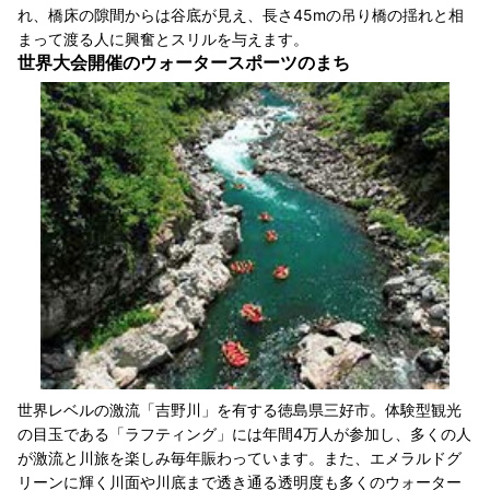
れ、橋床の隙間からは谷底が見え、長さ45mの吊り橋の揺れと相
まって渡る人に興奮とスリルを与えます。
世界大会開催のウォータースポーツのまち
世界レベルの激流「吉野川」を有する徳島県三好市。体験型観光
の目玉である「ラフティング」には年間4万人が参加し、多くの人
が激流と川旅を楽しみ毎年賑わっています。また、エメラルドグ
リーンに輝く川面や川底まで透き通る透明度も多くのウォーター