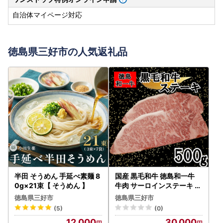
自治体マイページ対応
徳島県三好市の人気返礼品
半田 そうめん 手延べ素麺 8
国産 黒毛和牛 徳島和一牛
0g×21束【 そうめん 】
牛肉 サーロインステーキ 5
00g【 牛肉 】
徳島県三好市
徳島県三好市
(5)
(0)
12,000
30,000