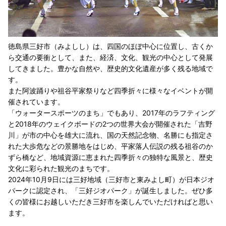
徳島県三好市（みよしし）は、四国のほぼ中心に位置し、古くか
ら交通の要衝として、また、経済、文化、観光の中心として発展
してきました。豊かな自然や、歴史的文化遺産が多く残る地域で
す。
また阿波踊りや祖谷平家祭りなど四季折々に様々なイベントが開
催されています。
「ウォータースポーツのまち」でもあり、2017年のラフティング
と2018年のウェイクボードの2つの世界大会が開催された「吉野
川」が市の中心を雄大に流れ、国の天然記念物、名勝にも指定さ
れた大歩危などの景勝地をはじめ、平家落人伝説の残る祖谷のか
ずら橋など、地域資源に恵まれた四季折々の独特な風景と、歴史
文化に彩られた観光のまちです。
2024年10月9日には三好地域（三好市と東みよし町）が日本ジオ
パークに認定され、「三好ジオパーク」が誕生しました。ぜひ多
くの皆様にお越しいただき三好市を楽しんでいただければと思い
ます。