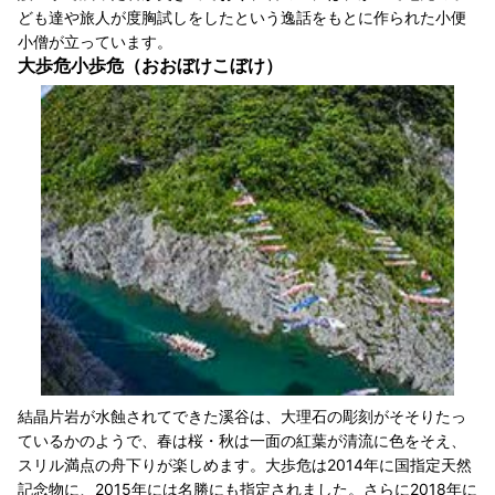
ども達や旅人が度胸試しをしたという逸話をもとに作られた小便
小僧が立っています。
大歩危小歩危（おおぼけこぼけ）
結晶片岩が水蝕されてできた溪谷は、大理石の彫刻がそそりたっ
ているかのようで、春は桜・秋は一面の紅葉が清流に色をそえ、
スリル満点の舟下りが楽しめます。大歩危は2014年に国指定天然
記念物に、2015年には名勝にも指定されました。さらに2018年に