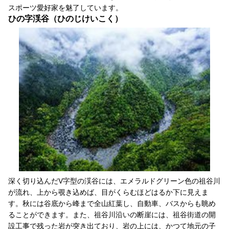
スポーツ愛好家を魅了しています。
ひの字渓谷（ひのじけいこく）
深く切り込んだV字型の渓谷には、エメラルドグリーン色の祖谷川
が流れ、上から覗き込めば、目がくらむほどはるか下に見えま
す。秋には谷底から峰まで全山紅葉し、自動車、バスからも眺め
ることができます。また、祖谷川沿いの断崖には、祖谷街道の開
設工事で残った岩が突き出ており、岩の上には、かつて地元の子