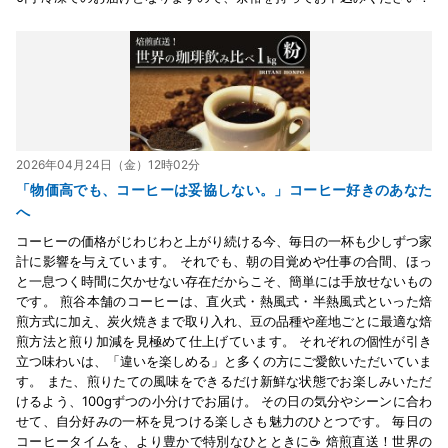
2026年04月24日（金）12時02分
「物価高でも、コーヒーは妥協しない。」コーヒー好きのあなた
へ
コーヒーの価格がじわじわと上がり続ける今、毎日の一杯も少しずつ家
計に影響を与えています。 それでも、朝の目覚めや仕事の合間、ほっ
と一息つく時間に欠かせない存在だからこそ、簡単には手放せないもの
です。 煎谷本舗のコーヒーは、直火式・熱風式・半熱風式といった焙
煎方式に加え、炭火焼きまで取り入れ、豆の品種や産地ごとに最適な焙
煎方法と煎り加減を見極めて仕上げています。 それぞれの個性が引き
立つ味わいは、「違いを楽しめる」と多くの方にご愛飲いただいていま
す。 また、煎りたての風味をできるだけ新鮮な状態でお楽しみいただ
けるよう、100gずつの小分けでお届け。 その日の気分やシーンに合わ
せて、自分好みの一杯を見つける楽しさも魅力のひとつです。 毎日の
コーヒータイムを、より豊かで特別なひとときに☕ 焙煎直送！世界の