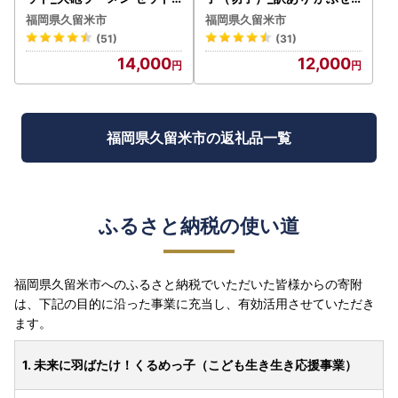
計 4食分 豚骨 ラーメン 久留
だし明太子 切子 350g こだ
福岡県久留米市
福岡県久留米市
米ラーメン 生ラーメン 自家
わり 自家製明太子 辛子 明
(51)
(31)
製 生麺 本場の味 チャーシ
太子 福岡 久留米 かぶせだ
14,000
12,000
ュー 呼び戻しスープ 麺類
し ごはん お供 お酒 おつま
ご当地ラーメン 食べ比べ 九
み 料理 具材 おにぎり パス
州 福岡県 久留米市 お取り
タ うどん 卵焼き レシピ 冷
寄せ お取り寄せグルメ 食品
凍 食品 加工品 お取り寄せ
送料無料 〔Br001〕
お取り寄せグルメ 福岡県 久
福岡県久留米市の返礼品一覧
留米市 送料無料 〔Cs002
〕
ふるさと納税の使い道
福岡県久留米市へのふるさと納税でいただいた皆様からの寄附
は、下記の目的に沿った事業に充当し、有効活用させていただき
ます。
1. 未来に羽ばたけ！くるめっ子（こども生き生き応援事業）