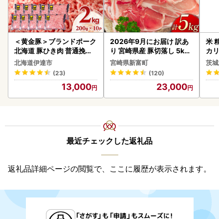
＜黄金豚＞ブランドポーク
2026年9月にお届け 訳あ
米 
北海道 豚ひき肉 普通挽き
り 宮崎県産 豚切落し 5kg
カリ
200g 10パック 計2kg
C325-2506-2609
北海道伊達市
宮崎県新富町
茨城
(23)
(120)
13,000
23,000
最近チェックした返礼品
返礼品詳細ページの閲覧で、ここに履歴が表示されます。