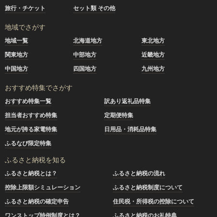
旅行・チケット
セット類 その他
地域でさがす
地域一覧
北海道地方
東北地方
関東地方
中部地方
近畿地方
中国地方
四国地方
九州地方
おすすめ特集でさがす
おすすめ特集一覧
訳あり返礼品特集
担当者おすすめ特集
定期便特集
地元が誇る家電特集
日用品・消耗品特集
ふるなび限定特集
ふるさと納税を知る
ふるさと納税とは？
ふるさと納税の流れ
控除上限額シミュレーション
ふるさと納税制度について
ふるさと納税の確定申告
住民税・所得税の控除について
ワンストップ特例制度とは？
ふるさと納税のお礼特典