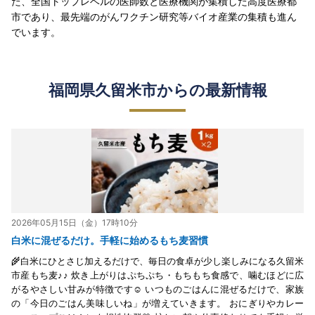
た、全国トップレベルの医師数と医療機関が集積した高度医療都
市であり、最先端のがんワクチン研究等バイオ産業の集積も進ん
でいます。
福岡県久留米市からの最新情報
2026年05月15日（金）17時10分
白米に混ぜるだけ。手軽に始めるもち麦習慣
🌾白米にひとさじ加えるだけで、毎日の食卓が少し楽しみになる久留米
市産もち麦♪♪ 炊き上がりはぷちぷち・もちもち食感で、噛むほどに広
がるやさしい甘みが特徴です☺ いつものごはんに混ぜるだけで、家族
の「今日のごはん美味しいね」が増えていきます。 おにぎりやカレー