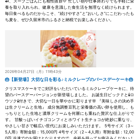
🍛、スープごはんにも相性抜群💛 忙しい朝や仕事終わりでも手軽に栄
養を取り入れられ、健康を意識した食生活を無理なく続けられます。
毎日食べるものだからこそ、“続けやすさ”と“おいしさ”にこだわったも
ち麦を、ぜひ久留米市のふるさと納税でお楽しみください。
2026年04月27日（月）11時43分
🎂【新登場】大切な日を彩る♪ミルクレープのバースデーケーキ🎂
クリスマスケーキでご好評をいただいているミルクレープケーキに、待
望のバースデーバージョンが新登場しました。 お誕生日ピック🚩と🕯ロ
ウソク🕯付きで、大切な一日を華やかに彩ります🌸 『美味しさの決め手
は生クリームと生地』 成分無調整豆乳と栄養価の高い卵を使用し、も
っちりとした生地と濃厚クリームを何層にも重ねた贅沢な仕上がりで
す。 甘酸っぱいイチゴコンフィとホワイト生チョコが絶妙に重なり、
やさしい甘さで幅広い世代にお楽しみいただけます。 5号サイズ（3～
5人用）寄附金額：15,000円 4号サイズ（2～4人用）寄附金額：12,00
0円 冷凍でのお届けとなりますので、余裕を持ってお申込みください！