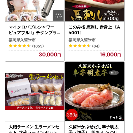
マイクロバブルシャワー「
このみ桜 馬刺し 赤身上 〔A
ピュアブルⅡ」チタンブラッ
h001〕
ク _シャワーヘッド 〔Qx01
福岡県久留米市
福岡県久留米市
5〕
(1055)
(64)
30,000
16,000
大砲ラーメン 生ラーメンセ
久留米かぶせだし辛子明太
ット_大砲ラーメン セット
子（切子）_訳あり かぶせ