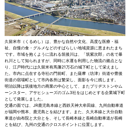
久留米市（くるめし）は、豊かな自然や文化、高度な医療・福
祉、自慢の食・グルメなどのすばらしい地域資源に恵まれたまち
です。市域を抱くように流れる筑後川は、「筑紫次郎」の名で暴
れ川として知られますが、同時に水運を利用した物流の拠点とな
り、江戸時代には久留米有馬藩21万石の城下町として栄えまし
た。市内に点在する寺社の門前町、また薩摩（坊津）街道や豊後
街道の宿場町として市内各所は繁栄し、面影を今に残します。
明治以降は筑後地方の商業の中心として、またブリヂストンやム
ーンスター、アサヒシューズのゴム3社をはじめとする企業城下町
として発展しました。
交通の面では、JR鹿児島本線と西鉄天神大牟田線、九州自動車道
が福岡や熊本、鹿児島とを結びます。また、久大本線と大分自動
車道が由布院と大分とを、そして長崎本線と長崎自動車道が長崎
とを結び、九州の交通のクロスポイントに位置します。