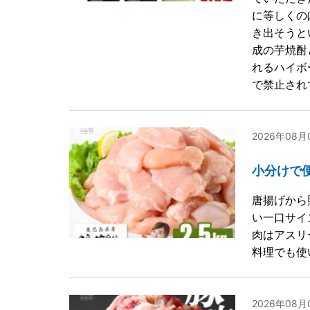
に等しくの
き出そうと
成の芋焼酎
れるハイボ
で禁止され
2026年08
小分けで便
唐揚げから
い一口サイ
肉はアスリ
料理でも使
2026年08