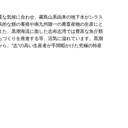
暖な気候に合わせ、霧島山系由来の地下水がシラス
表的な鰻の養殖や南九州随一の農畜産物の生産にと
また、黒潮海流に面した志布志湾では豊富な魚介類
ちづくりを推進する等、活気に溢れています。黒潮
ら、"志"の高い生産者が手間暇かけた究極の特産