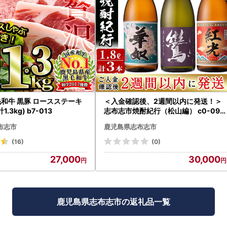
毛和牛 黒豚 ロースステーキ
＜入金確認後、2週間以内に発送！＞
.3kg) b7-013
志布志市焼酎紀行（松山編） c0-091
-2w
布志市
鹿児島県志布志市
(16)
(0)
27,000
30,000
鹿児島県志布志市の返礼品一覧