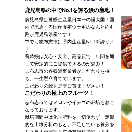
鹿児島県の中でNo.1を誇る鰻の産地！
鹿児島県は養鰻生産量日本一の鰻大国！国
内で流通する国産養殖ウナギのなんと約4
割が鹿児島県産です！
中でも志布志市は県内生産量No.1を誇りま
す。
養殖鰻は安心・安全、高品質で、年間を通
して安定的にご提供できるのが魅力！
志布志市の各養鰻事業者がこだわりを持
ち、一生懸命育てています。
こだわりの鰻を是非ご賞味ください！
こだわりの極上のフルーツ！
志布志市ではメロンやイチゴの栽培もおこ
なっております。
栽培期間中は化学肥料を一切使わず、定期
的な土壌分析のもと、不足している養分を
ミネラル分豊富な有機質肥料で補います。