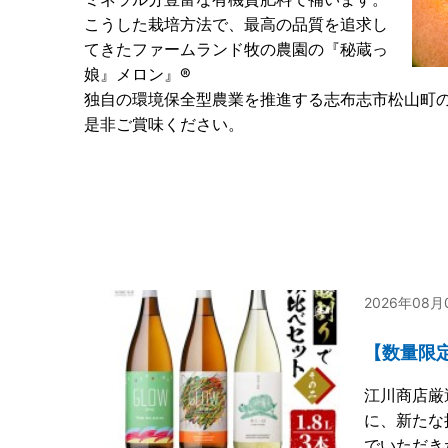
こうした栽培方法で、最高の品質を追求し
てきたファームランド牧の農園の『秘蔵っ
娘』メロン』®
独自の環境保全型農業を推進する志布志市松山町の株
是非ご賞味ください。
2026年08
【数量限定
江川商店厳
に、新たな
でいただき