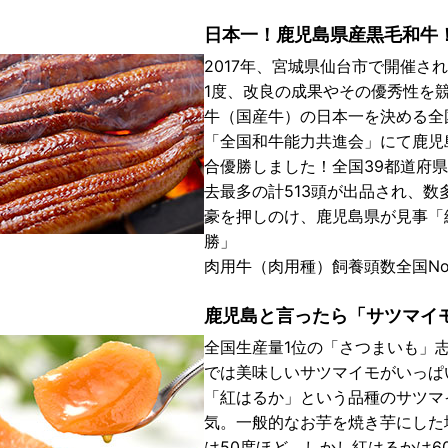
日本一！鹿児島県産黒毛和牛
2017年、宮城県仙台市で開催さ
1度、改良の成果やその優秀性を
牛（国産牛）の日本一を決める全
「全国和牛能力共進会」にて鹿児
合優勝しました！全国39都道府
去最多の計513頭が出品され、数
豪を押しのけ、鹿児島県が見事「
勝」
肉用牛（肉用種）飼養頭数全国No
鹿児島と言ったら「サツマイ
全国生産量1位の「さつまいも」
では美味しいサツマイモがいっぱ
「紅はるか」という品種のサツマ
気。一般的なお芋を焼き芋にした
は50度ほど、しかし紅はるかは6