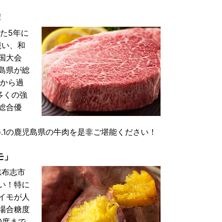
！
れた5年に
競い、和
国大会
島県が総
県から過
多くの強
総合優
.1の鹿児島県の牛肉を是非ご堪能ください！
モ」
志布志市
い！特に
イモが人
場合糖度
0度まで