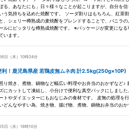
ぼる、あなたにも」日々様々なことが起こりますが、自分を信
いう気持ちを込めた焼酎です。 ソーダ割りはもちろん、紅茶割
と、シェリー樽熟成の麦焼酎をブレンドすることで、バニラの
ールにピッタリな樽熟成焼酎です。 ※パッケージが変更になる可
ています。
月06日（木）10時24分
利！鹿児島県産 若鶏皮無ムネ肉 計2.5kg(250g×10P)
照り焼き、煮物、鍋物など幅広い料理やお弁当のおかずなど♪ 
ズにカットして凍結し、小分けで便利な真空パックにしました
ートやダイエッターにもおなじみの食材です。 皮無の処理を
いどんなやすい為、焼き物、揚げ物、煮物、鍋物お弁当のおか
月05日（水）18時10分