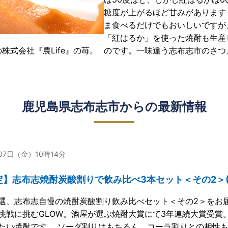
糖度が上がるほど甘みがあります
ま食べるだけでもおいしいですが
「紅はるか」を使った焼酎も生産
式会社『農Life』の苺。
のです。一味違う志布志市のさつ
鹿児島県志布志市からの最新情報
月07日（金）10時14分
】志布志焼酎炭酸割りで飲み比べ3本セット＜その2＞(18
選、志布志自慢の焼酎炭酸割り飲み比べセット＜その2＞をお
挑戦に挑むGLOW。酒屋が選ぶ焼酎大賞にて3年連続大賞受賞。
たい焼酎です。 ソーダ割りはもちろん、コーラ割りとの相性も◎