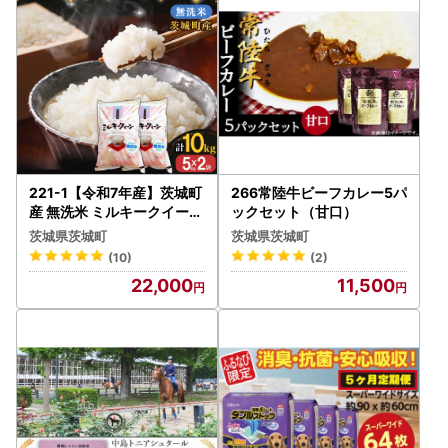
221-1【令和7年産】茨城町
266常陸牛ビーフカレー5パ
産 無洗米 ミルキークイーン
ックセット（甘口）
10kg(5kg×2袋)【野口ライ
茨城県茨城町
茨城県茨城町
ス】
(10)
(2)
22,000
11,500