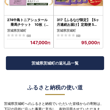
274中島トニアシュタール
317【ふるなび限定】【5ヶ
乗馬チケット 10枚（44
月連続お届け】定期便 5回
,000円分）
消臭シート ダブルストップ
茨城県茨城町
茨城県茨城町
スーパーワイド 16枚×4袋
(0)
(0)
クリーンワン ペットシーツ
147,000
95,000
犬用 消臭 抗菌 炭シート ペ
ットシート
茨城県茨城町の返礼品一覧
ふるさと納税の使い道
茨城県茨城町へのふるさと納税でいただいた皆様からの寄附は、
下記の目的に沿った事業に充当し、有効活用させていただきま