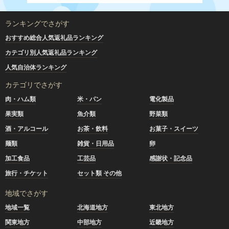
ランキングでさがす
おすすめ総合人気返礼品ランキング
カテゴリ別人気返礼品ランキング
人気自治体ランキング
カテゴリでさがす
肉・ハム類
米・パン
電化製品
果実類
魚介類
野菜類
酒・アルコール
お茶・飲料
お菓子・スイーツ
麺類
雑貨・日用品
卵
加工食品
工芸品
感謝状・記念品
旅行・チケット
セット類 その他
地域でさがす
地域一覧
北海道地方
東北地方
関東地方
中部地方
近畿地方