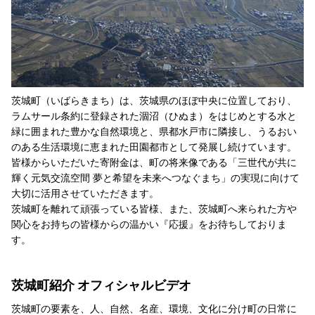
茨城町（いばらきまち）は、茨城県のほぼ中央に位置しており、
ラムサール条約に登録された涸沼（ひぬま）をはじめとする水と
緑に囲まれた豊かな自然環境と、県都水戸市に隣接し、うるおい
のある生活環境に恵まれた田園都市として発展し続けています。
皆様からいただいた寄附金は、町の将来像である「三世代が共に
輝く元気交流空間 夢と希望を未来へつなぐまち」の実現に向けて
大切に活用させていただきます。
茨城町を離れて頑張っている皆様、また、茨城町へ来られた方や
関心をお持ちの皆様からの温かい『応援』をお待ちしておりま
す。
茨城町紹介 オフィシャルビデオ
茨城町の要素を、人、自然、名産、環境、文化に分け町の日常に