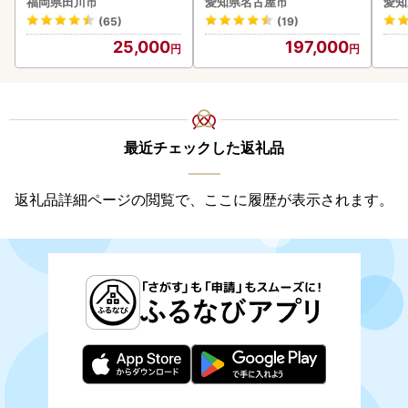
福岡県田川市
愛知県名古屋市
愛知
ファ
惣菜
(65)
(19)
ンバ
25,000
197,000
最近チェックした返礼品
返礼品詳細ページの閲覧で、ここに履歴が表示されます。