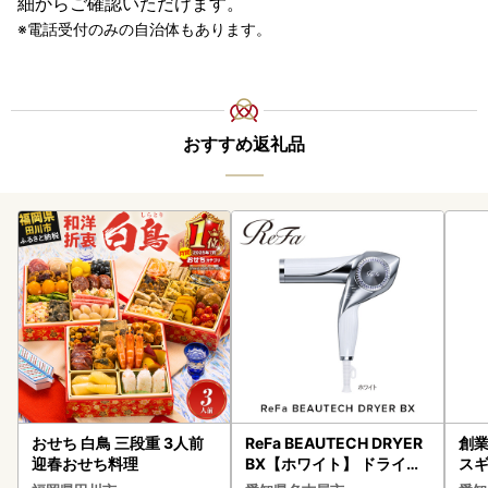
細からご確認いただけます。
電話受付のみの自治体もあります。
おすすめ返礼品
おせち 白鳥 三段重 3人前
ReFa BEAUTECH DRYER
創業
迎春おせち料理
BX【ホワイト】 ドライヤ
スギ
ー 美容 家電 ドライヤー リ
み 