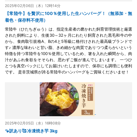
2025年02月06日（木）12時14分
【常陸牛】を贅沢に100％使用した生ハンバーグ！（無添加・無
着色・保存料不使用）
常陸牛（ひたちぎゅう）は、指定生産者の磨かれた飼育管理技術と厳選
された飼料により、生後30～32ヶ月にわたり飼育された黒毛和牛の中
から、食肉取引規格A、Bの4と5等級に格付けされた最高級ブランドで
す♪ 濃厚な味わいと甘い脂、きめ細かな肉質でありつつ柔らかいという
特徴を持つ常陸牛を100％使用しているため、箸を入れた瞬間から、肉
汁があふれ食欲をそそられ、思わずご飯が進んでしまいます。 一つひ
とつを真空パックにしてお届けいたしますので、保存にも調理にも便利
です。 是非茨城県が誇る常陸牛のハンバーグをご賞味くださいませ！
2025年02月05日（水）16時08分
🍠訳あり🥰 冷凍焼き芋 3kg