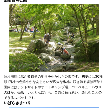
涸沼湖畔に広がる自然の地形を生かした公園です。初夏には30種
類1万株の色鮮やかなあじさいが広大な敷地に咲き誇る姿は圧巻！
園内にはテントサイトやオートキャンプ場、バーベキューハウス
のほか、売店「いととんぼ」も。自然に触れあい、楽しむことの
できるスポットです。
いばらきまつり