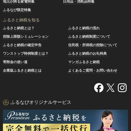
地元が誇る家電特集
日用品・消耗品特集
ふるなび限定特集
ふるさと納税を知る
ふるさと納税とは？
ふるさと納税の流れ
控除上限額シミュレーション
ふるさと納税制度について
ふるさと納税の確定申告
住民税・所得税の控除について
ワンストップ特例制度とは？
ふるさと納税のお礼特典
寄附金の使い道
マンガふるさと納税
企業版ふるさと納税とは
よくあるご質問・お問い合わせ
ふるなびオリジナルサービス