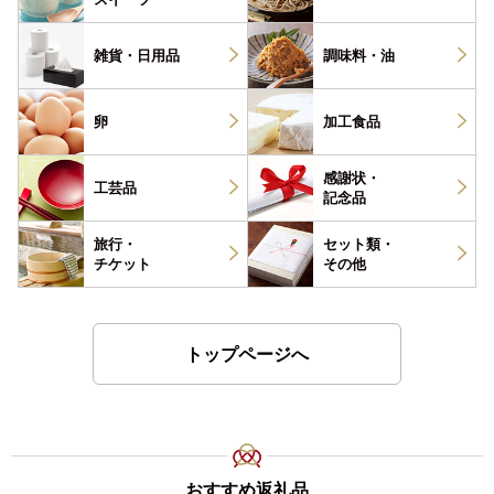
雑貨・
日用品
調味料・
油
卵
加工食品
感謝状・
工芸品
記念品
旅行・
セット類・
チケット
その他
トップページへ
おすすめ返礼品