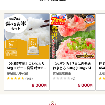
【令和7年産】コシヒカリ
【ねぎとろ】7日以内発送
鮭 紅
5kg スピード発送 精米 5k
ねぎとろ 500g(100g×5)
454
g x 1袋 白米 茨城県 八千代
茨城県八千代町
宮城県塩竈市
北海
町
(145)
(0)
8,000
9,000