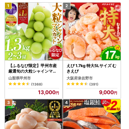
【ふるなび限定】甲州市産
えび 1.7kg 特大5Lサイズ む
厳選旬の大粒シャインマス
きえび
カット 約1.3kg 2～3房【2
山梨県甲州市
大阪府泉佐野市
026年発送】（MG）B12-
(1368)
(391)
472 FN-Limited-VO シャ
13,000
9,000
インマスカット フルーツ