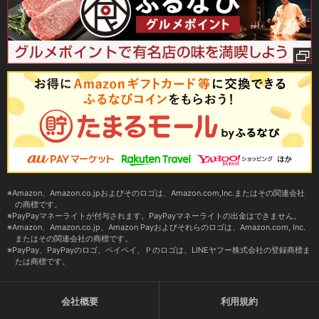
Amazon、Amazon.co.jpおよびそのロゴは、Amazon.com,Inc.またはその関連会社
の商標です。
PayPayマネーライトが付与されます。PayPayマネーライトの出金はできません。
Amazon、Amazon.co.jp、Amazon Payおよびそれらのロゴは、Amazon.com, Inc.
またはその関連会社の商標です。
PayPay、PayPayのロゴ、ペイペイ、Ｐのロゴは、LINEヤフー株式会社の登録商標ま
たは商標です。
会社概要
利用規約