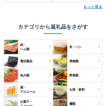
もっと見る
カテゴリから返礼品をさがす
肉・
米・パン
ハム類
電化製品
果物類
魚介類
野菜類
酒・
お茶・
飲料
アルコール
お菓子・
麺類
スイーツ