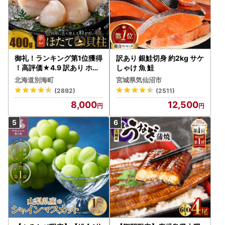
御礼！ランキング第1位獲得
訳あり 銀鮭切身 約2kg サケ
！高評価★4.9 訳あり ホタ
しゃけ 魚 鮭
テ 400g（ほたて 帆立 貝柱
北海道別海町
宮城県気仙沼市
冷凍 ）
(2892)
(2511)
8,000
12,500