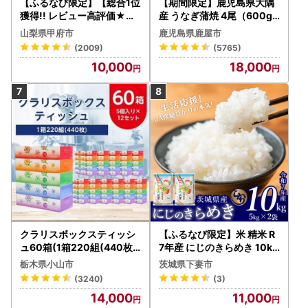
【ふるなび限定】【総合1位
【期間限定】鹿児島県大隅
獲得!! レビュー高評価★】
産 うなぎ蒲焼 4尾（600g
〈2026年度配送分〉山梨
） KN007-004-04-cp18
山梨県甲府市
鹿児島県鹿屋市
県産 シャインマスカット 2
うなぎ 鰻 魚 惣菜 総菜
(2009)
(5765)
～3房（1.0kg以上）シャイ
10,000
18,000
ン フルーツ FN-Limited-S
P
クラリスボックスティッシ
【ふるなび限定】米 精米 R
ュ60箱(1箱220組(440枚))
7年産 にじのきらめき 10kg
(5個入り×12セット)【配送
10月 FN-Limited-PR
栃木県小山市
茨城県下妻市
不可地域：離島・沖縄県】
(3240)
(3)
【1256759】
14,000
11,000