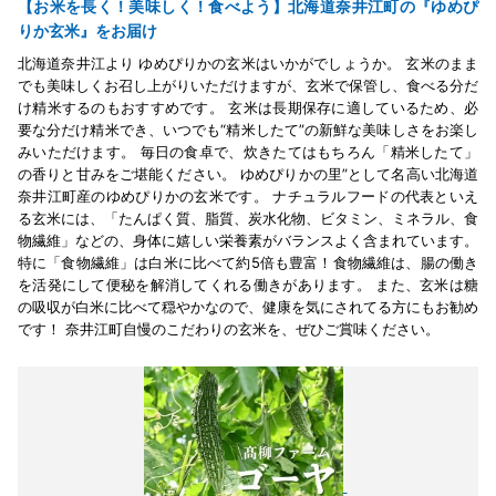
【お米を長く！美味しく！食べよう】北海道奈井江町の『ゆめぴ
りか玄米』をお届け
北海道奈井江より ゆめぴりかの玄米はいかがでしょうか。 玄米のまま
でも美味しくお召し上がりいただけますが、玄米で保管し、食べる分だ
け精米するのもおすすめです。 玄米は長期保存に適しているため、必
要な分だけ精米でき、いつでも“精米したて”の新鮮な美味しさをお楽し
みいただけます。 毎日の食卓で、炊きたてはもちろん「精米したて」
の香りと甘みをご堪能ください。 ゆめぴりかの里”として名高い北海道
奈井江町産のゆめぴりかの玄米です。 ナチュラルフードの代表といえ
る玄米には、「たんぱく質、脂質、炭水化物、ビタミン、ミネラル、食
物繊維」などの、身体に嬉しい栄養素がバランスよく含まれています。
特に「食物繊維」は白米に比べて約5倍も豊富！食物繊維は、腸の働き
を活発にして便秘を解消してくれる働きがあります。 また、玄米は糖
の吸収が白米に比べて穏やかなので、健康を気にされてる方にもお勧め
です！ 奈井江町自慢のこだわりの玄米を、ぜひご賞味ください。