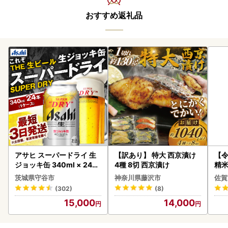
おすすめ返礼品
アサヒ スーパードライ 生
【訳あり】 特大 西京漬け
【
ジョッキ缶 340ml × 24本
4種 8切 西京漬け
精米 
(1ケース) ＜茨城工場＞ 缶
茨城県守谷市
神奈川県藤沢市
佐賀
ビール お酒 Asahi 守谷市
(302)
(8)
15,000
14,000