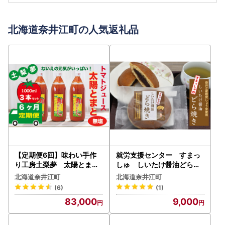
北海道奈井江町の人気返礼品
【定期便6回】味わい手作
就労支援センター すまっ
り工房土梨夢 太陽とまと
しゅ しいたけ醤油どらや
【無塩】 3本セット
きセット
北海道奈井江町
北海道奈井江町
(6)
(1)
83,000
9,000